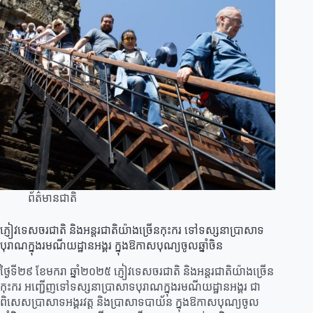
ព័ត៌មានជាតិ
ភ្ញៀវទេសចរជាតិ និងអន្តរជាតិយ៉ាងច្រើនកុះករ ទៅទស្សនាប្រាសាទ
បុរាណក្នុងរមណីយដ្ឋានអង្គរ ក្នុងឱកាសបុណ្យចូលឆ្នាំចិន
ថ្ងៃទី២៩ ខែមករា ឆ្នាំ២០២៥ ភ្ញៀវទេសចរជាតិ និងអន្តរជាតិយ៉ាងច្រើន
កុះករ អញ្ជើញទៅទស្សនាប្រាសាទបុរាណក្នុងរមណីយដ្ឋានអង្គរ ជា
ពិសេសប្រាសាទអង្គរវត្ត និងប្រាសាទបាយ័ន ក្នុងឱកាសបុណ្យចូល