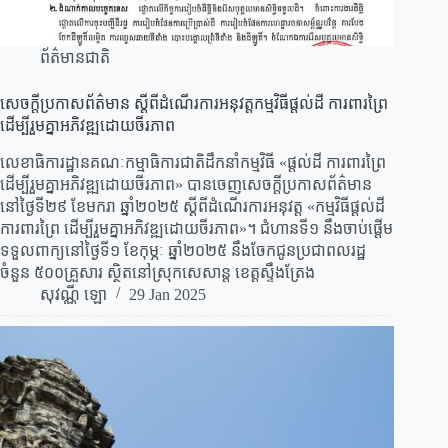
ព័ត៌មានជាតិ
សេចក្តីប្រកាសព័ត៌មាន ស្តីពីដំណើរការអនុវត្តកម្មវិធីផ្តល់ដី ការពារព្រៃ
ដើម្បីរួមគ្នាអភិវឌ្ឍដោយចីរភាព
លេខាធិការដ្ឋានគណៈកម្មាធិការជាតិដឹកនាំកម្មវិធី «ផ្តល់ដី ការពារព្រៃ
ដើម្បីរួមគ្នាអភិវឌ្ឍដោយចីរភាព» បានចេញសេចក្តីប្រកាសព័ត៌មាន
នៅថ្ងៃទី២៩ ខែមករា ឆ្នាំ២០២៥ ស្តីពីដំណើរការអនុវត្ត «កម្មវិធីផ្តល់ដី
ការពារព្រៃ ដើម្បីរួមគ្នាអភិវឌ្ឍដោយចីរភាព»។ ជំហានទី១ នឹងចាប់ផ្តើម
ទទួលពាក្យនៅថ្ងៃទី១ ខែកុម្ភៈ ឆ្នាំ២០២៥ នឹងចែកជូនប្រជាពលរដ្ឋ
ចំនួន ៥០០គ្រួសារ ស្ថិតនៅស្រុកសេសាន្ត ខេត្តស្ទឹងត្រែង
សុវណ្ណី ឡោ
29 Jan 2025