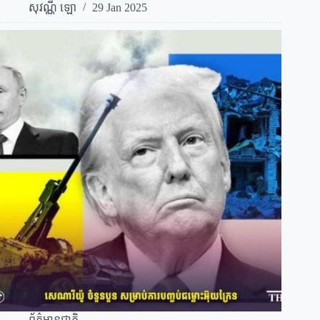
សុវណ្ណី ឡោ
29 Jan 2025
ព័ត៌មានជាតិ