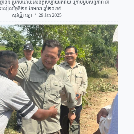
ឆ្នាំចិន ប្រកបដោយសេចក្តីសប្បាយរីករាយ ក្រោមម្លប់សន្តិភាព នា
រសៀលថ្ងៃទី២៩ ខែមករា ឆ្នាំ២០២៥
សុវណ្ណី ឡោ
29 Jan 2025