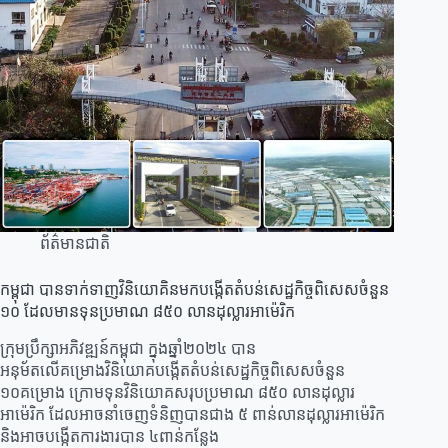
ព័ត៌មានជាតិ
កម្ពុជា បានទាក់ទាញវិនិយោគិនមកបង្កើតតំបន់សេដ្ឋកិច្ចពិសេសចំនួន
១០ ដែលមានទុនប្រមាណ ៨៥០ លានដុល្លារអាម៉េរិក
ក្រុមប្រឹក្សាអភិវឌ្ឍន៍កម្ពុជា ក្នុងឆ្នាំ២០២៤ បាន
អនុម័តលើគម្រោងវិនិយោគបង្កើតតំបន់សេដ្ឋកិច្ចពិសេសចំនួន
១០គម្រោង ក្រោមទុនវិនិយោគសរុបប្រមាណ ៨៥០ លានដុល្លារ
អាម៉េរិក ដែលអាចនាំចេញទំនិញបានជាង ៥ ពាន់លានដុល្លារអាម៉េរិក
និងអាចបង្កើតការងារបាន ៤ពាន់កន្លែង