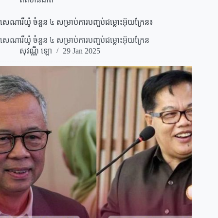
សេណារីយ៉ូ ចំនួន​ ៤ សម្រាប់ការបញ្ចប់ជម្លោះអ៊ុយក្រែន៖
សេណារីយ៉ូ ចំនួន​ ៤ សម្រាប់ការបញ្ចប់ជម្លោះអ៊ុយក្រែន
សុវណ្ណី ឡោ
29 Jan 2025