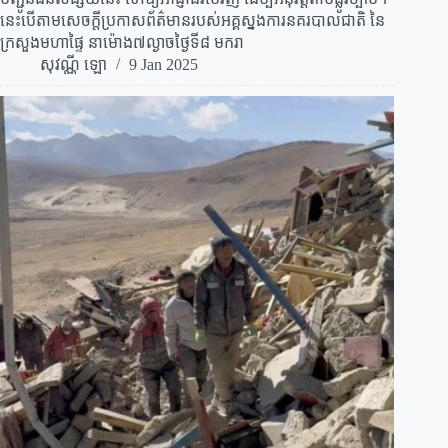
នេះបើតាមសេចក្តីប្រកាសព័ត៌មានរបស់អគ្គស្នងការនគរបាលជាតិ នៃ
ក្រសួងមហាផ្ទៃ នាម៉ោង៧ល្ងាចថ្ងៃទី៨ មករា
សុវណ្ណី ឡោ
9 Jan 2025