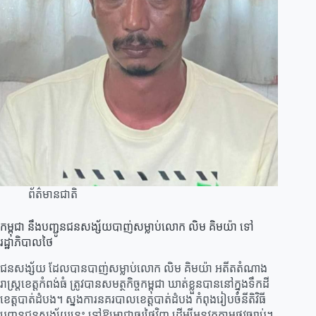
ព័ត៌មានជាតិ
កម្ពុជា នឹងបញ្ជូនជនសង្ស័យបាញ់សម្លាប់លោក លិម គិមយ៉ា ទៅ
រដ្ឋាភិបាលថៃ
ជនសង្ស័យ ដែលបានបាញ់សម្លាប់លោក លិម គិមយ៉ា អតីតតំណាង
រាស្រ្តខេត្តកំពង់ធំ ត្រូវបានសមត្ថកិច្ចកម្ពុជា ឃាត់ខ្លួនបាននៅក្នុងទឹកដី
ខេត្តបាត់ដំបង។ ស្នងការនគរបាលខេត្តបាត់ដំបង កំពុងរៀបចំនីតិវិធី
បញ្ជូនជនសង្ស័យនេះ ទៅឱ្យអាជ្ញាធរថៃវិញ ដើម្បីអនុវត្តតាមផ្លូវច្បាប់។