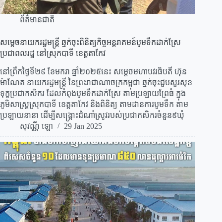
ព័ត៌មានជាតិ
សម្តេចនាយករដ្ឋមន្ត្រី ឆ្មក់ចុះពិនិត្យកិច្ចអន្តរាគមន៍បូមទឹកដាក់ស្រែ
ប្រជាពលរដ្ឋ នៅស្រុកបាទី ខេត្តតាកែវ
នៅព្រឹកថ្ងៃទី២៩ ខែមករា ឆ្នាំ២០២៥នេះ សម្តេចមហាបវរធិបតី ហ៊ុន
ម៉ាណែត នាយករដ្ឋមន្ត្រី នៃព្រះរាជាណាចក្រកម្ពុជា ឆ្មក់ចុះជួបសួរសុខ
ទុក្ខប្រជាកសិករ ដែលកំពុងបូមទឹកដាក់ស្រែ តាមប្រឡាយព្រែធំ ក្នុង
ភូមិសាស្ត្រស្រុកបាទី ខេត្តតាកែវ និងពិនិត្យ តាមដានការបូមទឹក តាម
ប្រឡាយនានា ដើម្បីសង្គ្រោះដំណាំស្រូវរបស់ប្រជាកសិករចំនួន៩ឃុំ
សុវណ្ណី ឡោ
29 Jan 2025