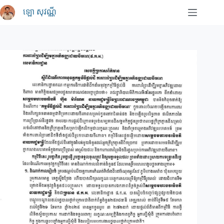
Skip
ឡោ សុវណ្ណី
to
content