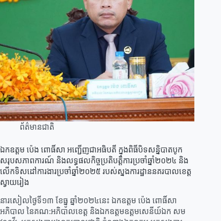
ព័ត៌មានជាតិ
ឯកឧត្តម ប៉េង ពោធិ៍សា អញ្ជើញជាអធិបតី ក្នុងពិធីបិទសន្និបាតបូក
សរុបសភាពការណ៍ និងលទ្ធផលកិច្ចប្រតិបត្តិការប្រចាំឆ្នាំ២០២៤ និង
លើកទិសដៅការងារប្រចាំឆ្នាំ២០២៥ របស់ស្នងការដ្ឋាននគរបាលខេត្ត
ស្វាយរៀង
នារសៀលថ្ងៃទី១៣ ខែធ្នូ ឆ្នាំ២០២៤នេះ ឯកឧត្តម ប៉េង ពោធិ៍សា
អភិបាល នៃគណ:អភិបាលខេត្ត​ និងឯកឧត្តមឧត្តមសេនីយ៍ឯក សម