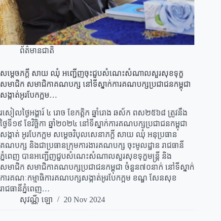
ព័ត៌មានជាតិ
សម្តេចភក្តី សាយ ឈុំ អញ្ជើញចុះជួបសំណេះសំណាលសួរសុខទុក្ខ
សមាជិក សមាជិកាគណបក្ស នៅទីស្នាក់ការគណបក្សប្រជាជនកម្ពុជា
សង្កាត់អូរបែកក្អម…
រសៀលថ្ងៃអង្គារ៍ ៤ រោច ខែកត្តិក ឆ្នាំរោង ឆស័ក ពស២៥៦៨ ត្រូវនឹង
ថ្ងៃទី១៩ ខែវិច្ឆិកា ឆ្នាំ២០២៤ នៅទីស្នាក់ការគណបក្សប្រជាជនកម្ពុជា
សង្កាត់ អូរបែកក្អម សម្តេចវិបុលសេនាភក្តី សាយ ឈុំ អនុប្រធាន
គណបក្ស និងជាប្រធានក្រុមការងារគណបក្ស ចុះមូលដ្ឋាន រាជធានី
ភ្នំពេញ បានអញ្ជើញជួបសំណេះសំណាលសួរសុខទុក្ខមន្ត្រី និង
សមាជិក សមាជិកាគណបក្សប្រជាជនកម្ពុជា ចំនួន៧០នាក់ នៅទីស្នាក់
ការគណៈកម្មាធិការគណបក្សសង្កាត់អូរបែកក្អម ខណ្ឌ សែនសុខ
រាជធានីភ្នំពេញ…
សុវណ្ណី ឡោ
20 Nov 2024