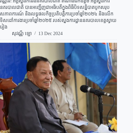
វណ្ណវីរ: អគ្គស្នងការរងនគរបាលជាតិ តំណាងឯកឧត្តម អគ្គស្នងការ
នគរបាលជាតិ បានអញ្ជេីញជាអធិបតីក្នុងពិធីបិទសន្និបាតបូកសរុប
សភាពការណ៍ និងលទ្ធផលកិច្ចប្រតិបត្តិការប្រចាំឆ្នាំ២០២៤ និងលើក
ទិសដៅការងារប្រចាំឆ្នាំ២០២៥ របស់ស្នងការដ្ឋាននគរបាលខេត្តស្វាយ
រៀង
សុវណ្ណី ឡោ
13 Dec 2024