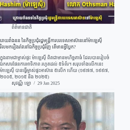
ព័ត៌មានជាតិ
រោយវាំងនន នៃកិច្ចប្រជុំរដ្ឋមន្រ្តីការបរទេសអាស៊ាននៅម៉ាឡេស៊ី
វិលមករឿងរ៉ាវនៅឯកិច្ចប្រជុំវិញ តើមានអ្វីប្លែក?
ក្នុងនាមជាម្ចាស់ផ្ទះ ម៉ាឡេស៊ី ពិតជាមានមហិច្ឆតាធំ ដែលបានរៀបចំ
ឯកសារផែនការអាទិភាព រហូតដល់ ៥ទំព័រ។ សរុបទាំងលើកនេះ
ម៉ាឡេស៊ី បានធ្វើម្ចាស់ផ្ទះអាស៊ាន ៥លើក ហើយ (១៩៧៧, ១៩៩៧,
២០០៥, ២០១៥ និង ២០២៥)
សុវណ្ណី ឡោ
29 Jan 2025