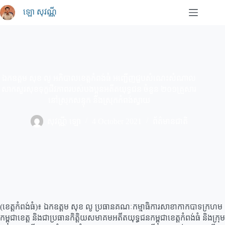
Skip
ឡោ សុវណ្ណី
to
content
ឯកឧត្តម សុខ លូ អភិបាលខេត្តកំពង់ធំ អញ្ជើញជួបសំណេះសំណាល
សាកសួរសុខទុក្ខជីវភាពរបស់បងប្អូនអតីតយុទ្ធជន ចំនួន ២០១គ្រួសារ
នៅស្រុកសន្ទុក និងស្រុកកំពង់ស្វាយ
សុវណ្ណី ឡោ
4 October 2021
ព័ត៌មានជាតិ
(ខេត្តកំពង់ធំ)៖ ឯកឧត្តម សុខ លូ ប្រធានគណៈកម្មាធិការសាខាកាកបាទក្រហម
កម្ពុជាខេត្ត និងជាប្រធានកិត្តិយសមាគមអតីតយុទ្ធជនកម្ពុជាខេត្តកំពង់ធំ និងក្រុម