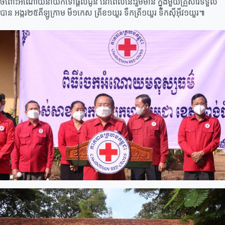
ចំពោះអំណោយនាំយកទៅផ្តល់ជូន នៅពេលនេះរួមមាន ក្នុងមួយគ្រួសារទទួល
បាន អង្ករ២៥គីឡូក្រាម មី១កេស ត្រីខ១យួរ ទឹកត្រី១យួរ ទឹកស៊ីអ៊ីវ១យួរ៕