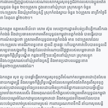
ការងារអញ្ជើញជួបសំណេះសំណាលសាកសួរសុខទុក្ខជីវភាពរបស់បងប្អូនអតីត
យុទ្ធជន ចំនួន ២០១គ្រួសារ ក្នុងនោះនៅឃុំក្រយា ស្រុកសន្ទុក ចំនួន
១៤១គ្រួសារ និងឃុំត្រពាំងឬស្សី ស្រុកកំពង់ស្វាយ ចំនួន ៦០គ្រួសារ នាព្រឹកថ្ងៃទី
៣ ខែតុលា ឆ្នាំ២០២១។
ឯកឧត្តម ឧត្តមសេនីយ៍ទោ សោម ស៊ុន មេបញ្ជាការដ្ឋានតំបន់ប្រតិបត្តិការសឹករង
កំពង់ធំ និងជាប្រធានសមាគមអតីតយុទ្ធជនកម្ពុជាខេត្តកំពង់ធំ បានធ្វើរបាយ
ការណ៍សង្ខេបថា គ្រួសារអតីតយុទ្ធជនខេត្តកំពង់ធំ មាន ១៨១គ្រួសារដែល
១៤១គ្រួសារ មានជីវភាពខ្វះខាត គ្មានដី គ្មានផ្ទះ ហើយពួកគាត់ទើបបានទទួលដី
សម្បទានសង្គមកិច្ច និងផ្ទះដែលជាអំណោយដ៏ថ្លៃថ្លារបស់សម្ដេចតេជោ និង
សម្ដេចកិត្តិព្រឹទ្ធបណ្ឌិត កន្លងទៅថ្មីៗនេះស្ថិតនៅឃុំក្រយា ស្រុកសន្ទុក
និង៤០គ្រួសាររស់នៅឃុំត្រពាំងប្ញស្សី និងមានប្រជាបលរដ្ឋខ្វះខាត
ចំនួន២០គ្រួសារផងដែរ។
ឯកឧត្តម សុខ លូ បានផ្តាំផ្ញើសាកសួរសុខទុក្ខពីសំណាក់សម្ដេចតេជោហ៊ុនសែន
នាយករដ្ឋមន្ត្រី និងសម្ដេចកិត្តិព្រឹទ្ធបណ្ឌិតដែលសម្តេចតែងតែគិតគូរពីសុខទុក្ខ
របស់ប្រជាពលរដ្ឋទូទាំងប្រទេសដោយមិនប្រកាន់និន្នាការនយោបាយអ្វីឡើយ
ព្រមទាំងកោតសរសើរ និងអរគុណដល់ទឹកចិត្តរបស់បងប្អូនអតីតយុទ្ធជនកម្ពុជា
ដែលបានរួមចំណែកជាមួយសម្តេចតេជោ និងឥស្សរជនទាំងអស់ដែលបាន
លះបង់បូជាសាច់ស្រស់ឈាមស្រស់ ការពារបូរណភាពទឹកដី នាំយកសុខសន្តិ