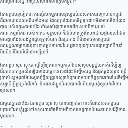
ភាពជូនពលរដ្ឋ និងប្រទេសជាតិមាតុភូមិកម្ពុជា។
ឯកឧត្តមបន្តទៀតថា ការធ្វើសកម្មភាពមនុស្សធម៌របស់កាកបាទក្រហមកម្ពុជា
គឺជាកាងាររបស់យើងទាំងអស់ ដែលត្រូវដែរយកចិត្តទុកដាក់មិនអាចមើលរំលង
បាន ហើយក្នុងនាមយើង ទាំងអស់គ្នាជាសមាជិក សមាជិការរបស់
គណៈកម្មាធិការ របស់កាកបាទក្រហម គឺដាច់ខាតត្រូវតែចុះដោយផ្ទាល់ទៅដល់
មូលដ្ឋានដែលបងប្អូនជួបទុក្ខលំបាក ពិតប្រាកដ គឺមិនអាចទុកឲ្យប្រជា
ពលរដ្ឋណាម្នាក់រងគ្រោះគ្មានម្ហូបអាហាររឺរងគ្រោះផ្សេងៗដោយគ្មានថ្នាក់ដឹកនាំ
មិនដឹង រឺមិនអើពើនោះឡើយ។
ឯកឧត្តម សុខ លូ បានផ្តាំផ្ញើឲ្យគណកម្មកាទាំងអស់សូមបន្តជួយគាត់ដើម្បីឲ្យ
ជីវភាពគាត់ប្រសើរឡើងទាំងបច្ចេកទេសដាំដុះ ចិញ្ចឹមសត្វ និងផ្គត់ផ្គង់សម្ភារៈប្រើ
ប្រាស់ សូមពុកម៉ែបងប្អូនកុំខ្ជិលត្រូវឧស្សាហ៍ព្យាយាមយកចិត្តទុកដាក់ដាំដុះចិញ្ចឹម
សត្វដើម្បីទ្រទ្រង់ជីវភាព ចំពោះបងប្អូនដែលបានដីហើយសូមកុំឲ្យលក់ដីនោះ
ឲ្យសោះ។
ជាមួយគ្នានោះដែរ ឯកឧត្តម សុខ លូ បានបញ្ជាក់ថា នេះគឺជាបេសកកម្មចុង
ក្រោយដែលខ្ញុំត្រូវទៅទទួលភារកិច្ចថ្មីជាអភិបាលខេត្តបាត់ដំបងនាពេលដ៏ខ្លីខាង
មុខនេះ។