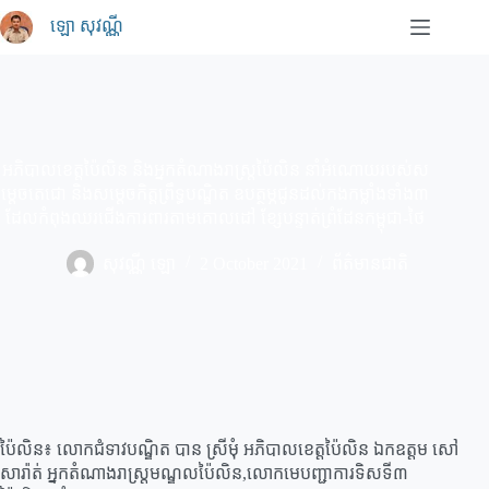
Skip
ឡោ សុវណ្ណី
to
content
អភិបាលខេត្តប៉ៃលិន និងអ្នកតំណាងរាស្រ្តប៉ៃលិន នាំអំណោយរបស់ស
ម្តេចតេជោ និងសម្តេចកិត្តព្រឹទ្ធបណ្ឌិត ឧបត្ថម្ភជូនដល់កងកម្លាំងទាំង៣
ដែលកំពុងឈរជើងការពារតាមគោលដៅ ខ្សែបន្ទាត់ព្រំដែនកម្ពុជា-ថៃ
សុវណ្ណី ឡោ
2 October 2021
ព័ត៌មានជាតិ
ប៉ៃលិន៖ លោកជំទាវបណ្ឌិត បាន ស្រីមុំ អភិបាលខេត្តប៉ៃលិន ឯកឧត្តម សៅ
សារ៉ាត់ ឣ្នកតំណាងរាស្រ្តមណ្ឌលប៉ៃលិន,លោកមេបញ្ជាការទិសទី៣