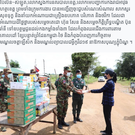
ប៉ៃលិន~សំឡូត,លោកស្នងការនគរបាលខេត្ត,លោកមេបញ្ជាការកងរាជអាវុធ
ហត្ថខេត្ត ព្រមទាំងក្រុមការងារ បានអញ្ជើញចុះជួបសំណេះសំណាល សាកសួរ
សុខទុក្ខ និងនាំយកអំណោយជាគ្រឿងឧបភោគ បរិភោគ និងថវិកា ដែលជា
អំណោយដ៏ថ្លៃថ្លារបស់សម្តេចតេជោ ហ៊ុន សែន និងសម្តេចកិត្តិព្រឹទ្ធបណ្ឌិត ប៊ុន
រ៉ានី ទៅឧបត្ថម្ភជូនដល់កងកម្លាំងទាំង៣ ដែលកំពុងឈរជើងការពារតាម
គោលដៅ ខ្សែបន្ទាត់ព្រំដែនកម្ពុជា-ថៃ និងកំពុងបំពេញភារកិច្ចតាម
មណ្ឌលចត្តាឡីស័ក និងមណ្ឌលព្យាបាលជម្ងឺកូវីដ១៩ នាឱកាសបុណ្យភ្ជុំបិណ្ឌ ។