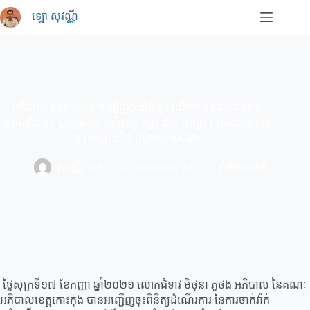
Skip
ឡោ សុវណ្ណី
to
content
អភិបាលខេត្តកោះកុង អញ្ជើញចុះពិនិត្យដំណើរការនៃការចាក់វ៉ាក់
សាំងកូវីដ-១៩ ជូនកុមារចាប់ពីអាយុ ៦ឆ្នាំ ដល់ ១២ឆ្នាំ នៅមណ្ឌលសុខ
ភាពអណ្ដូងទឹក ស្រុកបូទុមសាគរ
សុវណ្ណី ឡោ
21 September 2021
ព័ត៌មានជាតិ
ថ្ងៃសុក្រទី១៧ ខែកញ្ញា ឆ្នាំ២០២១ លោកជំទាវ មិថុនា ភូថង អភិបាល នៃគណៈ
អភិបាលខេត្តកោះកុង បានអញ្ជើញចុះពិនិត្យដំណើរការ នៃការចាក់វ៉ាក់