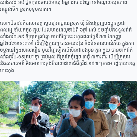
សាំងកូវីដ-១៩ ជូនកុមារចាប់ពីអាយុ ៦ឆ្នាំ ដល់ ១២ឆ្នាំ នៅមណ្ឌលសុខភាព
អណ្ដូងទឹក ស្រុកបូទុមសាគរ។
លោកជំទាវអភិបាលខេត្ត សូមឱ្យអាជ្ញាធរស្រុក ឃុំ និងជម្រុញបងប្អូនប្រជា
ពលរដ្ឋ នាំយកកូន ក្មួយ ដែលមានអាយុចាប់ពី ៦ឆ្នាំ ដល់ ១២ឆ្នាំមកទទួលវ៉ាក់
សាំងកូវីដ-១៩ ឱ្យបានគ្រប់គ្នា ចាប់ពីថ្ងៃនេះ រហូតដល់ថ្ងៃទី២៣ ខែកញ្ញា
ឆ្នាំ២០២១នេះតទៅ ដើម្បីឱ្យក្មួយៗ បានចូលរៀន និងមិនមានហានិភ័យ ក្នុងការ
ចម្លងនៅក្នុងសាលារៀន មួយវិញទៀតបើសិនជាបងប្អូន កូន ក្មួយ បានចាក់វ៉ាក់
សាំងកូវីដ-១៩គ្រប់ៗគ្នា គ្រប់ដូស ក៏ត្រូវតែកុំភ្លេច ៣កុំ ៣ការពារ ដើម្បីគ្រួសារ
និងសហគមន៍ មិនមានការឆ្លងរីករាលដាលជំងឺកូវីដ-១៩៕ ប្រភព៖ រដ្ឋបាលខេត្ត
កោះកុង