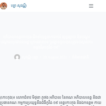
Skip
ឡោ សុវណ្ណី
to
content
អភិបាលខេត្តកោះកុង ដឹកនាំយុទ្ធនាការអប់រំ ផ្សព្វផ្សាយ និងបណ្តុះ
បណ្តាលប្រជាពលរដ្ឋ ក្រោមធានបទ”រួមគ្នាទទួលខុសត្រូវទប់ស្កាត់ការ
ចម្លងវីរុសកូវីដ-១៩”
សុវណ្ណី ឡោ
20 August 2021
ព័ត៌មានជាតិ
(កោះកុង)៖ លោកជំទាវ មិថុនា ភូថង អភិបាល នៃគណៈអភិបាលខេត្ត និងជា
ប្រធានគណៈកម្មការប្រយុទ្ធនឹងជំងឺកូវីដ-១៩ ខេត្តកោះកុង និងឯកឧត្តម កាយ