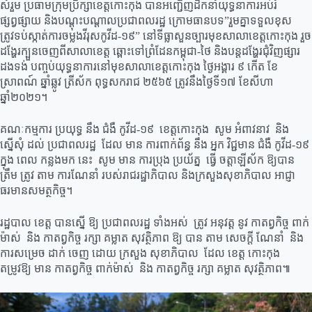
សំរួម ប្រធាមក្រុមប្រឹក្សាខេត្តកោះកុង បានអញ្ជើញដឹកនាំយុទ្ធនាការអប់រំ
ផ្សព្វផ្សាយ និងបណ្តុះបណ្តាលប្រជាពលរដ្ឋ ក្រោមធានបទ”រួមគ្នាទទួលខុស
ត្រូវទប់ស្កាត់ការចម្លងវីរុសកូវីដ-១៩” នៅទីធ្លាសួនច្បារមុខសាលាខេត្តកោះកុង រួច
ដង្ហែរក្បួនចេញពីសាលាខេត្ត ឆ្ពោះទៅព្រំដែនកម្ពុជា-ថៃ និងបន្តដង្ហែរជុំវិញផ្សារ
ដងទង់ បញ្ចប់យុទ្ធនាការនៅមុខសាលាខេត្តកោះកុង ថ្ងៃអង្គារ ៩ កើត ខែ
ស្រាពណ៍ ឆ្នាំឆ្លូវ ត្រីស័ក ពុទ្ធសករាជ ២៥៦៥ ត្រូវនឹងថ្ងៃទី១៧ ខែសីហា
ឆ្នាំ២០២១។
គណៈកម្មការ ប្រយុទ្ធ នឹង ជំងឺ កូវីដ-១៩ ខេត្តកោះកុង សូម អំពាវនាវ និង
ស្នើសុំ ដល់ ប្រជាពលរដ្ឋ ដែល មាន ការពាក់ព័ន្ធ នឹង អ្នក វិជ្ជមាន ជំងឺ កូវីដ-១៩
ក្នុង ពេល កន្លងមក នេះ សូម មាន ការប្រុង ប្រយ័ត្ន ធ្វើ ចត្តាឡីស័ក ឱ្យបាន
ត្រឹម ត្រូវ តាម ការណែនាំ របស់រាជរដ្ឋាភិបាល និងក្រសួងសុខាភិបាល អាជ្ញា
ធរមានសមត្ថកិច្ច។
រដ្ឋបាល ខេត្ត បានស្នើ ឱ្យ ប្រជាពលរដ្ឋ ទាំងអស់ ត្រូវ អនុវត្ត នូវ កាតព្វកិច្ច ពាក់
ម៉ាស់ និង កាតព្វកិច្ច រក្សា គម្លាត សុវត្ថិភាព ឱ្យ បាន តាម សេចក្តី ណែនាំ និង
ការសម្រេច ដាក់ ចេញ ដោយ ក្រសួង សុខាភិបាល ដែល ខេត្ត កោះកុង
តម្រូវឱ្យ មាន កាតព្វកិច្ច ពាក់ម៉ាស់ និង កាតព្វកិច្ច រក្សា គម្លាត សុវត្ថិភាព៕