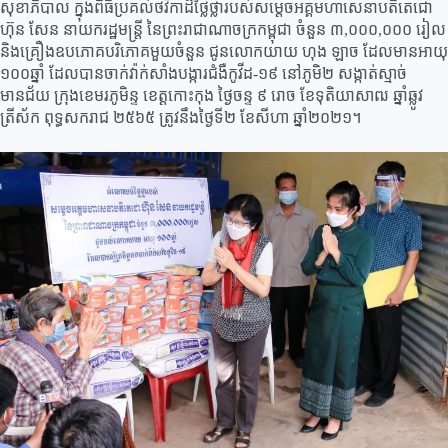
សុខាភិបាល ក្នុងពិធីប្រគល់ថវិកាដ៏ថ្លៃថ្លារបស់សម្តេចអគ្គមហាសេនាបតីតេជោ
ហ៊ុន សែន នាយករដ្ឋមន្ត្រី នៃព្រះរាជាណាចក្រកម្ពុជា ចំនួន ៣,០០០,០០០ រៀល
និងគ្រឿងឧបភោគបរិភោគមួយចំនួន ជូនលោកយាយ ហុង ឡាច ដែលមានអាយុ
១០០ឆ្នាំ ដែលបានចាក់វ៉ាក់សាំងបង្ការជំងឺកូវីដ-១៩ នៅភូមិ២ សង្កាត់ស្មាច់
មានជ័យ ក្រុងខេមរភូមិន្ទ ខេត្តកោះកុង ថ្ងៃចន្ទ ៩ រោច ខែទុតិយាសាឍ ឆ្នាំឆ្លូវ
ត្រីស័ក ពុទ្ធសករាជ ២៥៦៥ ត្រូវនឹងថ្ងៃទី២ ខែសីហា ឆ្នាំ២០២១។