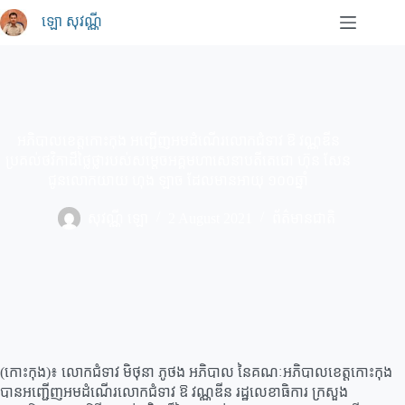
Skip
ឡោ សុវណ្ណី
to
content
អភិបាលខេត្តកោះកុង អញ្ជើញអមដំណើរលោកជំទាវ ឱ វណ្ណឌីន
ប្រគល់ថវិកាដ៏ថ្លៃថ្លារបស់សម្តេចអគ្គមហាសេនាបតីតេជោ ហ៊ុន សែន
ជូនលោកយាយ ហុង ឡាច ដែលមានអាយុ ១០០ឆ្នាំ
សុវណ្ណី ឡោ
2 August 2021
ព័ត៌មានជាតិ
(កោះកុង)៖ លោកជំទាវ មិថុនា ភូថង អភិបាល នៃគណៈអភិបាលខេត្តកោះកុង
បានអញ្ជើញអមដំណើរលោកជំទាវ ឱ វណ្ណឌីន រដ្ឋលេខាធិការ ក្រសួង