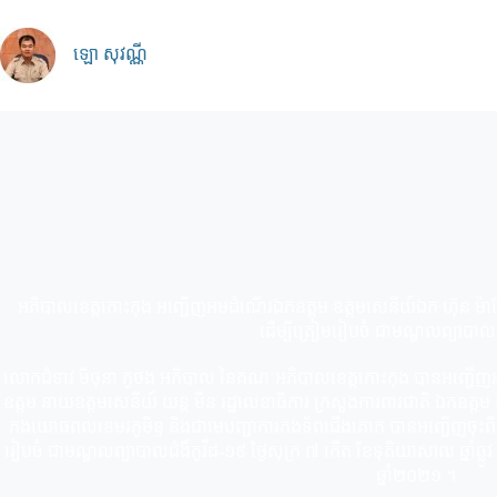
Skip
to
content
ឡោ សុវណ្ណី
អភិបាលខេត្តកោះកុង អញ្ជើញអមដំណើរឯកឧត្តម ឧត្តមសេនីយ៍ឯក ហ៊ុន ម៉ា
ដើម្បីត្រៀមរៀបចំ ជាមណ្ឌលព្យាបាលជ
លោកជំទាវ មិថុនា ភូថង អភិបាល នៃគណៈអភិបាលខេត្តកោះកុង បានអញ្ជើញ
ឧត្តម នាយឧត្ដមសេនីយ៍ យន្ត មីន រដ្ឋលេខាធិការ ក្រសួងការពារជាតិ ឯកឧត្តម
កងយោធពលខេមរភូមិន្ទ និងជាមេបញ្ជាការកងទ័ពជើងគោក បានអញ្ជើញចុះពិនិ
រៀបចំ ជាមណ្ឌលព្យាបាលជំងឺកូវីដ-១៩ ថ្ងៃសុក្រ ៧ កើត ខែទុតិយាសាឍ ឆ្នាំឆ្លូវ 
ឆ្នាំ២០២១ ។