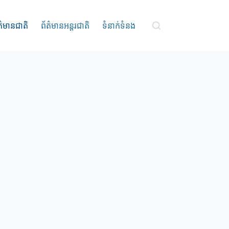
ត៌មានជាតិ
ព័ត៌មានអន្តរជាតិ
ទំនាក់ទំនង