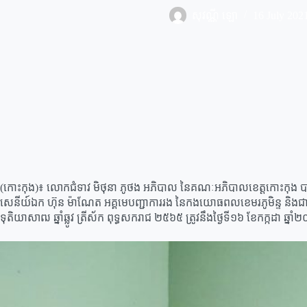
សុវណ្ណី ឡោ
16 July 202
(កោះកុង)៖ លោកជំទាវ មិថុនា ភូថង អភិបាល នៃគណៈអភិបាលខេត្តកោះកុង បាន
សេនីយ៍ឯក ហ៊ុន ម៉ាណែត អគ្គមេបញ្ជាការរង នៃកងយោធពលខេមរភូមិន្ទ និងជាម
ទុតិយាសាឍ ឆ្នាំឆ្លូវ ត្រីស័ក ពុទ្ធសករាជ ២៥៦៥ ត្រូវនឹងថ្ងៃទី១៦ ខែកក្កដា ឆ្នា