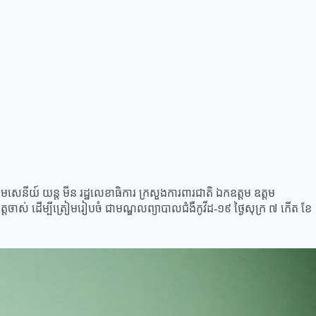
ីយ៍ យន្ត មីន រដ្ឋលេខាធិការ ក្រសួងការពារជាតិ ឯកឧត្តម ឧត្តម
ស់ ដើម្បីត្រៀមរៀបចំ ជាមណ្ឌលព្យាបាលជំងឺកូវីដ-១៩ ថ្ងៃសុក្រ ៧ កើត ខែ