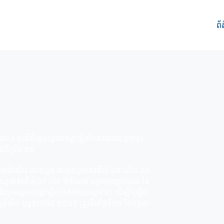
ព័
ណែត ចុះពិនិត្យមណ្ឌលចត្តាឡីស័កសាលាខេត្តចាស់
ំងឺកូវីដ-១៩
អមដំណើរ ឯកឧត្តម នាយឧត្តមសេនីយ៍ ប៊ុន លើត ឯក
 ឧត្តមសេនីយ៍ឯក ហ៊ុន ម៉ាណែត អគ្គមេបញ្ជាការរង នៃ
ត្យមណ្ឌលចត្តាឡីស័កសាលាខេត្តចាស់ ដើម្បីត្រៀម
ត្រីស័ក ពុទ្ធសករាជ ២៥៦៥ ត្រូវនឹងថ្ងៃទី១៦ ខែកក្កដា