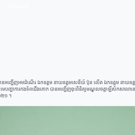
1
ព័ត៌មានជាតិ
អញ្ជើញអមដំណើរ ឯកឧត្តម នាយឧត្តមសេនីយ៍ ប៊ុន លើត ឯកឧត្តម នាយឧត្ដមសេន
េបញ្ជាការកងទ័ពជើងគោក បានអញ្ជើញចុះពិនិត្យមណ្ឌលចត្តាឡីស័កសាលាខេត្តចា
ំ២០២១ ។