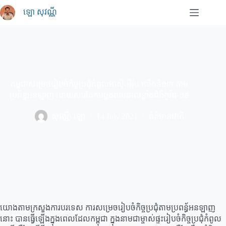
Skip
ឡោ សុវណ្ណី
to
content
កម្ពុជាសម្រេចរៀបចំកិច្ចប្រជុំកំពូលអាស៊ី-អឺរ៉ុប លើកទី១៣ តាម
ប្រព័ន្ធអនឡាញ ដោយសារតែការឆ្លងរាលដាលខ្លាំងជំងឺកូវីដ-១៩
សុវណ្ណី ឡោ
14 July 2021
ព័ត៌មានជាតិ
យោងតាមក្រសួងការបរទេស ការសម្រេចរៀបចំកិច្ចប្រជុំតាមប្រពន្ធ័អនឡាញ
នោះ បានធ្វើឡើងក្នុងពេលដែលកម្ពុជា ក្នុងនាមជាម្ចាស់ផ្ទះរៀបចំកិច្ចប្រជុំកំពូល