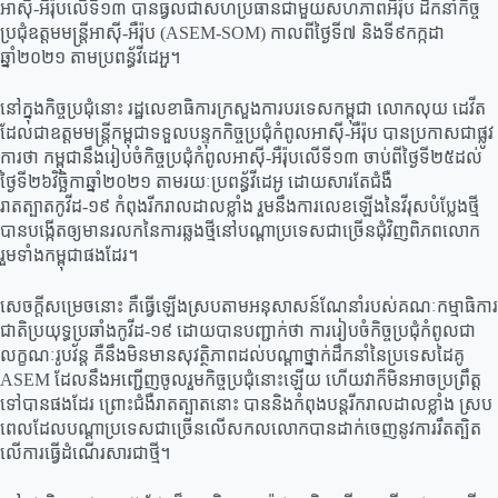
អាស៊ី-អឺរ៉ុបលើទី១៣ បានធ្វលជាសហប្រធានជាមួយសហភាពអឺរ៉ុប ដឹកនាំកិច្ច
ប្រជុំឧត្តមមន្ត្រីអាស៊ី-អឺរ៉ុប (ASEM-SOM) កាលពីថ្ងៃទី៧ និងទី៩កក្កដា
ឆ្នាំ២០២១ តាមប្រពន្ធ័វីដេអួ។
នៅក្នុងកិច្ចប្រជុំនោះ រដ្ឋលេខាធិការក្រសួងការបរទេសកម្ពុជា លោកលុយ ដេវីត
ដែលជាឧត្តមមន្ត្រីកម្ពុជាទទួលបន្ទុកកិច្ចប្រជុំកំពូលអាស៊ី-អឺរ៉ុប បានប្រកាសជាផ្លូវ
ការថា កម្ពុជានឹងរៀបចំកិច្ចប្រជុំកំពូលអាស៊ី-អឺរ៉ុបលើទី១៣ ចាប់ពីថ្ងៃទី២៥ដល់
ថ្ងៃទី២៦វិច្ឆិកាឆ្នាំ២០២១ តាមរយៈប្រពន្ធ័វីដេអូ ដោយសារតែជំងឺ
រាតត្បាតកូវីដ-១៩ កំពុងរីករាលដាលខ្លាំង រួមនឹងការលេខឡើងនៃវីរុសបំប្លែងថ្មី
បានបង្កើតឲ្យមានរលកនៃការឆ្លងថ្មីនៅបណ្ដាប្រទេសជាច្រើនជុំវិញពិភពលោក
រួមទាំងកម្ពុជាផងដែរ។
សេចក្ដីសម្រេចនោះ គឺធ្វើឡើងស្របតាមអនុសាសន៍ណែនាំរបស់គណៈកម្មាធិការ
ជាតិប្រយុទ្ធប្រឆាំងកូវីដ-១៩ ដោយបានបញ្ជាក់ថា ការរៀបចំកិច្ចប្រជុំកំពូលជា
លក្ខណៈរូបវ័ន្ត គឺនឹងមិនមានសុវត្ថិភាពដល់បណ្ដាថ្នាក់ដឹកនាំនៃប្រទេសដៃគូ
ASEM ដែលនឹងអញ្ជើញចូលរួមកិច្ចប្រជុំនោះឡើយ ហើយវាក៏មិនអាចប្រព្រឹត្ត
ទៅបានផងដែរ ព្រោះជំងឺរាតត្បាតនោះ បាននិងកំពុងបន្តរីករាលដាលខ្លាំង ស្រប
ពេលដែលបណ្ដាប្រទេសជាច្រើនលើសកលលោកបានដាក់ចេញនូវការរឹតត្បិត
លើការធ្វើដំណើរសារជាថ្មី។