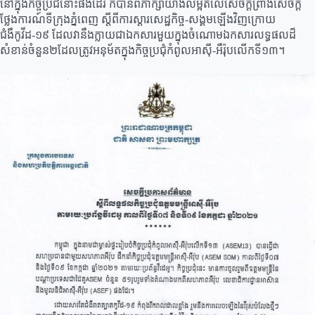
នៅក្នុងកិច្ចប្រជនោះផងដែរ ក៏បានពិភាក្សាយ៉ាងលម្អិតលើសេចក្ដីព្រាងសេចក្ដី
ថ្លែងការណ៍ទីក្រុងភ្នំពេញ ស្ដីពីការស្ដារសេដ្ឋកិច្ច-សង្គមឡើងវិញក្រោយ
ជំងឺកូវីដ-១៩ ដែលវានឹងក្លាយជាឯកសារមួយក្នុងចំណោមឯកសារលទ្ធផលដ៏
សំខាន់ចំនួន២ដែលត្រូវអនុម័តក្នុងកិច្ចប្រជុំកំពូលអាស៊ី-អឺរ៉ុបលើកទី១៣។