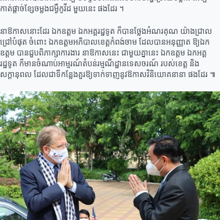
កាត់ផ្តាច់ខ្សែចម្លងជម្ងឺកូវីដ មួយនេះ ផងដែរ ។
នាឱកាសនោះដែរ ឯកឧត្តម ឯកអគ្គរដ្ឋទូត ក៏បានថ្លែងអំណរគុណ យ៉ាងជ្រាល
ជ្រៅបំផុត ចំពោះ ឯកឧត្តមអភិបាលខេត្តកំពង់ចាម ដែលបានអនុញ្ញាត ឱ្យឯក
ឧត្តម បានជួបពិភាក្សាការងារ នាឱកាសនេះ ជាមួយគ្នានេះ ឯកឧត្តម ឯកអគ្គ
រដ្ឋទូត ក៏មានចំណាប់អាម្មរណ៍តំបន់រម្មណីដ្ឋានទេសចរណ៍ របស់ខេត្ត និង
សក្តានុពល ដែលជាទីកន្លែងគួរឱ្យទាក់ទាញនូវឱកាសវិនិយោគនានា ផងដែរ ៕