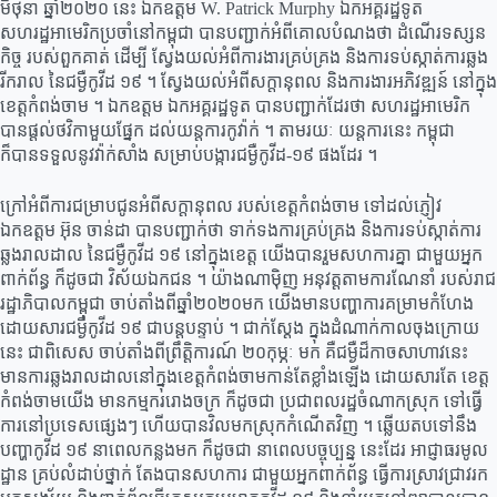
មិថុនា ឆ្នាំ២០២០ នេះ ឯកឧត្តម W. Patrick Murphy ឯកអគ្គរដ្ឋទូត
សហរដ្ឋអាមេរិកប្រចាំនៅកម្ពុជា បានបញ្ជាក់អំពីគោលបំណងថា ដំណើរទស្សន
កិច្ច របស់ពួកគាត់ ដើម្បី ស្វែងយល់អំពីការងារគ្រប់គ្រង និងការទប់ស្កាត់ការឆ្លង
រីករាល នៃជម្ងឺកូវីដ ១៩ ។ ស្វែងយល់អំពីសក្តានុពល និងការងារអភិវឌ្ឍន៍ នៅក្នុង
ខេត្តកំពង់ចាម ។ ឯកឧត្តម ឯកអគ្គរដ្ឋទូត បានបញ្ជាក់ដែរថា សហរដ្ឋអាមេរិក
បានផ្តល់ថវិកាមួយផ្នែក ដល់យន្តការកូវ៉ាក់ ។ តាមរយៈ យន្តការនេះ កម្ពុជា
ក៏បានទទួលនូវវ៉ាក់សាំង សម្រាប់បង្ការជម្ងឺកូវីដ-១៩ ផងដែរ ។
ក្រៅអំពីការជម្រាបជូនអំពីសក្តានុពល របស់ខេត្តកំពង់ចាម ទៅដល់ភ្ញៀវ
ឯកឧត្ដម អ៊ុន ចាន់ដា បានបញ្ជាក់ថា ទាក់ទងការគ្រប់គ្រង និងការទប់ស្កាត់ការ
ឆ្លងរាលដាល នៃជម្ងឺកូវីដ ១៩ នៅក្នុងខេត្ត យើងបានរួមសហការគ្នា ជាមួយអ្នក
ពាក់ព័ន្ធ ក៏ដូចជា វិស័យឯកជន ។ យ៉ាងណាម៉ិញ អនុវត្តតាមការណែនាំ របស់រាជ
រដ្ឋាភិបាលកម្ពុជា ចាប់តាំងពីឆ្នាំ២០២០មក យើងមានបញ្ហាការគម្រាមកំហែង
ដោយសារជម្ងឺកូវីដ ១៩ ជាបន្តបន្ទាប់ ។ ជាក់ស្ដែង ក្នុងដំណាក់កាលចុងក្រោយ
នេះ ជាពិសេស ចាប់តាំងពីព្រឹត្តិការណ៍ ២០កុម្ភៈ មក គឺជម្ងឺដ៏កាចសាហាវនេះ
មានការឆ្លងរាលដាលនៅក្នុងខេត្តកំពង់ចាមកាន់តែខ្លាំងឡើង ដោយសារតែ ខេត្ត
កំពង់ចាមយើង មានកម្មកររោងចក្រ ក៏ដូចជា ប្រជាពលរដ្ឋចំណាកស្រុក ទៅធ្វើ
ការនៅប្រទេសផ្សេងៗ ហើយបានវិលមកស្រុកកំណើតវិញ ។ ឆ្លើយតបទៅនឹង
បញ្ហាកូវីដ ១៩ នាពេលកន្លងមក ក៏ដូចជា នាពេលបច្ចុប្បន្ន នេះដែរ អាជ្ញាធរមូល
ដ្ឋាន គ្រប់លំដាប់ថ្នាក់ តែងបានសហការ ជាមួយអ្នកពាក់ព័ន្ធ ធ្វើការស្រាវជ្រាវរក