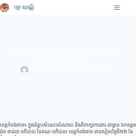
Skip
ឡោ សុវណ្ណី
to
content
ឯកឧត្តម អ៊ុន ចាន់ដា ទទួលជួបពិភាក្សាការងារជាមួយ ឯកអគ្គរដ្ឋទូត
សហរដ្ឋអាមេរិក ប្រចាំនៅកម្ពុជា
សុវណ្ណី ឡោ
23 June 2021
ព័ត៌មានជាតិ
ខេត្ដកំពង់ចាម៖ ក្នុងជំនួបសំណេះសំណាល និងពិភាក្សាការងារ ជាមួយ ឯកឧត្តម
អ៊ុន ចាន់ដា អភិបាល នៃគណៈអភិបាល ខេត្តកំពង់ចាម នារសៀលថ្ងៃទី២២ ខែ