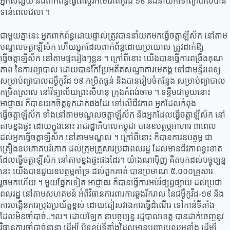
អ្នកសង្ស័យ និងពាក់ព័ន្ធធ្វើតេស្តរកមេរោគកូវីដ ១៩ និងនាំយកទៅព្យាបាលបាន
ទាន់ពេលវេលា ។
ជាមួយគ្នានេះ អ្នកពាក់ព័ន្ធដោយផ្ទាល់ត្រូវបាននាំយកមកធ្វើចត្តាឡីស័ក នៅតាម
មណ្ឌលចត្តាឡីស័ក ហើយអ្នកដែលពាក់ព័ន្ធដោយប្រយោល ត្រូវដាក់ឱ្យ
ធ្វើចត្តាឡីស័ក នៅតាមផ្ទះរៀងៗខ្លួន ។ ក្រៅពីនោះ យើងបានធ្វើការពង្រឹងគុណ
ភាព នៃការព្យាបាល ដោយបានកែប្រែអតីតសណ្ឋាគារមេគង្គ ទៅជាមន្ទីរពេទ្យ
សម្រាប់ព្យាបាលជម្ងឺកូវីដ ១៩ កម្រិតធ្ងន់ និងបានរៀបចំកន្លែង សម្រាប់ព្យាបាល
កម្រិតស្រាល នៅវិទ្យាល័យព្រះសីហនុ ក្រុងកំពង់ចាម ។ ទន្ទឹមជាមួយនោះ
អាជ្ញាធរ ក៏បានយកចិត្តទុកដាក់ផងដែរ ទៅលើជីវភាព អ្នកដែលកំពុង
ធ្វើចត្តាឡីស័ក ទាំងនៅតាមមណ្ឌលចត្តាឡីស័ក និងអ្នកដែលធ្វើចត្តាឡីស័ក នៅ
តាមខ្នងផ្ទះ ដោយក្នុងនោះ រាជរដ្ឋាភិបាលកម្ពុជា បានឧបត្ថម្ភអាហារ ៣ពេល
ដល់អ្នកធ្វើចត្តាឡីស័ក នៅតាមមណ្ឌល ។ ក្រៅពីនោះ ក៏បានការឧបត្ថម្ភ ជា
គ្រឿងឧបភោគបរិភោគ ដល់ក្រុមគ្រួសារប្រជាពលរដ្ឋ ដែលមានជីវភាពខ្វះខាត
ដែលធ្វើចត្តាឡីស័ក នៅតាមខ្នងផ្ទះផងដែរ។ យ៉ាងណាម៉ិញ គិតមកដល់បច្ចុប្បន្ន
នេះ យើងបានជួយឧបត្ថម្ភគាំទ្រ ដល់ពួកគាត់ បានប្រមាណ ៥.០០០គ្រួសារ
រួចមកហើយ ។ មួយផ្នែកទៀត អាជ្ញាធរ ក៏បានធ្វើការអប់រំផ្សព្វផ្សាយ ដល់ប្រជា
ពលរដ្ឋ នៅតាមសហគមន៍ អំពីវិធានការពារការឆ្លងរីករាល នៃជម្ងឺកូវីដ-១៩ និង
ការបង្កើនការប្រុងប្រយ័ត្នខ្ពស់ ដោយជៀសវាងការធ្វើដំណើរ ទៅកាន់ទីតាំង
ដែលមិនចាំបាច់..។ល។ ដោយឡែក នាបច្ចុប្បន្ន រដ្ឋបាលខេត្ត បានដាក់ចេញនូវ
វិធានការចាំបាច់នានា ដើម្បី បិទខ្ទប់ទីតាំងដែលមានបញ្ហាប្រឈមខ្លាំង ដើម្បី