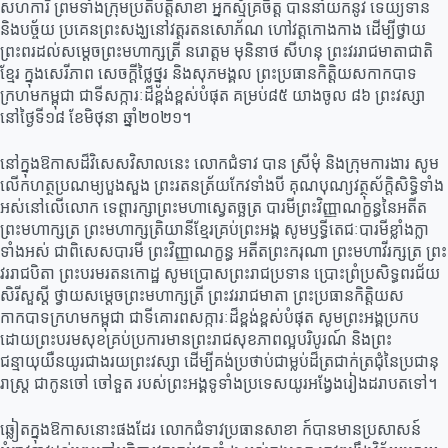
សហការី ព្រមទាំងក្រុមប្រតិបត្តិសាខា អ្នកស្ម័គ្រចិត្ត បាននាំយកនូវ ទេយ្យទាន
និងបច្ច័យ ប្រគេនព្រះសង្ឃនៅវត្តរតនសោភ័ណ ហៅវត្តកោងកាង ដើម្បីថ្វាយ
ព្រះពរដល់សម្តេចព្រះមហាក្សត្រី នរោត្តម មុនិនាថ សីហនុ ព្រះវររាជមាតាជាតិ
ខ្មែរ ក្នុងសេរីភាព សេចក្តីថ្លៃថ្នូរ និងសុភមង្គល ព្រះប្រធានកិត្តិយសកាកបាទ
ក្រហមកម្ពុជា ជាទីសក្ការៈដ៏ខ្ពង់ខ្ពស់បំផុត គម្រប់៨៥ យាងចូល ៨៦ ព្រះវស្សា
នៅថ្ងៃទី១៨ ខែមិថុនា ឆ្នាំ២០២១។
នៅក្នុងឱកាសដ៏វិសេសវិសាលនេះ លោកជំទាវ បាន ស្រីមុំ និងក្រុមការងារ សូម
លើកហត្ថប្រណម្យបួងសួង ព្រះរតនត្រ័យកែវទាំងបី គុណបុណ្យវត្ថុស័ក្តិសិទ្ធិទាំង
អស់នៅលើលោក ទេព្តារក្សាព្រះមហាស្វេតច្ឆត្រ បារមីព្រះវិញ្ញាណក្ខន្ធនៃអតីត
ព្រះមហាក្សត្រ ព្រះមហាក្សត្រិយានីខ្មែរគ្រប់ព្រះអង្គ សូមឫទី្ធតេជៈបារមីខ្លាំងក្លា
ទាំងអស់ ជាពិសេសបារមី ព្រះវិញ្ញាណក្ខន្ធ អតីតព្រះករុណា ព្រះមហាវីរក្សត្រ ព្រះ
វររាជបិតា ព្រះបរមរតនកោដ្ឋ សូមប្រោសព្រះរាជប្រទាន ប្រោះព្រំប្រសិទ្ធពរជ័យ
សិរីសួស្តី ថ្វាយសម្តេចព្រះមហាក្សត្រី ព្រះវររាជមាតា ព្រះប្រធានកិត្តិយស
កាកបាទក្រហមកម្ពុជា ជាទីគោរពសក្ការៈដ៏ខ្ពង់ខ្ពស់បំផុត សូមព្រះអង្គប្រកប
ដោយព្រះបរមសុខគ្រប់ប្រការមានព្រះរាជសុខភាពល្អបរិបូរណ៍ និងព្រះ
ជន្មាយុយឺនយូរជាងរយព្រះវស្សា ដើម្បីគង់ប្រថាប់ជាម្លប់ដ៏ត្រជាក់ត្រជុំនៃប្រជានុ
រាស្រ្ត ជាកូនចៅ ចៅទួត របស់ព្រះអង្គទូទាំងប្រទេសយូរអង្វែងរៀងដរាបតទៅ។
ឆ្លៀតក្នុងឱកាសនោះផងដែរ លោកជំទាវប្រធានសាខា ក៍បានមានប្រសាសន៍