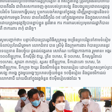
អំពាវនាវដល់ព្រះចៅអធិការវត្តគ្រប់វត្តទាំ ង អស់ក្នុងខេត្ត ត្រូវពង្រឹងវិន័យអោយ
បានតឹងរឹង ជាពិសេសការចេញ-ចូលរបស់ព្រះសង្ឃ និងបងប្អូនប្រជាពលរដ្ឋពុទ្ធ
បរិស័ទ ដែលមកធ្វើបុណ្យ ឬមកលេងកំសាន្តនៅក្នុងវត្ត ដើម្បីរួមគ្នាបង្ការនិងទប់
ស្កាត់ការចម្លង រីករាល ដាលនៃជំងឺកូវីដ-១៩ នៅក្នុងវត្តអារាម និងក្នុងសហគមន៍
ដោយត្រូវអនុវត្តឱ្យបានខ្ជាប់ខ្ជួន នូវវិធាន ការ ការពាររបស់ប្រមុខរាជរដ្ឋាភិបាល
គឺ ៣ការពារ ៣កុំ ជានិច្ច។
សូមបញ្ជាក់ថា៖ បន្ទាប់ពីបានប្រារព្ធពិធីសូត្រមន្ត ចម្រើនព្រះបរិត្តទៅតាមទំនៀម
ទំលាប់ប្រពៃណីរួចមក លោកជំទាវ បាន ស្រីមុំ និងក្រុមការងារ ក៍បានប្រគេននូវ
ទេយ្យទាន និងបច្ច័យ ជូនដល់វត្តរតន សោភ័ណ ហៅវត្តកោងកាង រួមមាន៖ អង្ករ
១០០គីឡូក្រាម, ទឹកស៊ីអ៊ីវ ៥យួ, ត្រីខ ១កេស, មី ១០កេស, ទឹកសុទ្ធវីតាល់
១០កេស, ស្លាដក ៣កញ្ចប់, ស្ករស ៥គីឡូក្រាម, ទឹកដោះគោ ១កេស, តែ
២គីឡូក្រាម, ទឹកក្រូច ២យួរ និងថវិកាចំនួន ២លានរៀល ដោយឡែកសម្រាប់ព្រះ
សង្ឃ ៣អង្គ ក្នុងមួយអង្គៗប្រគេនបច្ច័យចំនួន ១០ម៉ឺនរៀល និងជូនថវិកាដល់
លោកតាជី យាយជីនៅក្នុងវត្តចំនួន ៥០ម៉ឺនរៀលផងដែរ ៕