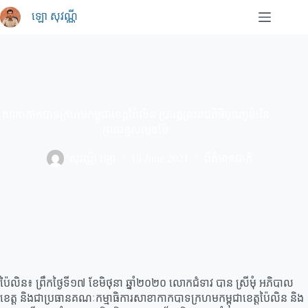
Skip
ឡោ សុវណ្ណី
to
content
សាខាកាកបាទក្រហមកម្ពុជាខេត្តប៉ៃលិន ប្រារព្ធព្រះរាជពិធីបុណ្យចំរើន
ព្រះជន្មសម្តេចម៉ែ
សុវណ្ណី ឡោ
18 June 2021
ព័ត៌មានជាតិ
ប៉ៃលិន៖ ព្រឹកថ្ងៃទី១៧ ខែមិថុនា ឆ្នាំ២០២០ លោកជំទាវ បាន ស្រីមុំ អភិបាល
ខេត្ត និងជាប្រធានគណៈកម្មាធិការសាខាកាកបាទក្រហមកម្ពុជាខេត្តប៉ៃលិន និង