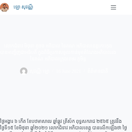
Skip
ឡោ សុវណ្ណី
to
content
លោកជំទាវ មិថុនា ភូថង អភិបាល នៃគណៈអភិបាលខេត្តកោះកុង
បានអញ្ជើញជាអធិបតី ក្នុងពិធីប្រកាសចូលកាន់មុខតំណែងអភិបាលរង
នៃគណៈអភិបាលក្រុងខេមរៈភូមិន្ទ
សុវណ្ណី ឡោ
16 June 2021
ព័ត៌មានជាតិ
ថ្ងៃអង្គារ ៦ កើត ខែបឋមាសាឍ ឆ្នាំឆ្លូវ ត្រីស័ក ពុទ្ធសករាជ ២៥៦៥ ត្រូវនឹង
ថ្ងៃទី១៥ ខែមិថុនា ឆ្នាំ២០២១ លោកជំទាវ អភិបាលខេត្ត បានលើកឡើងថា ថ្ងៃ