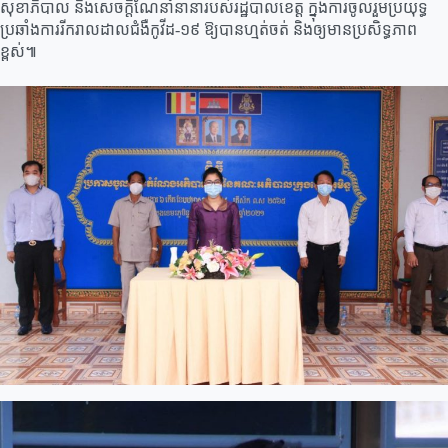
សុខាភិបាល និងសេចក្តីណែនាំនានារបស់រដ្ឋបាលខេត្ត ក្នុងការចូលរួមប្រយុទ្ធ
ប្រឆាំងការរីករាលដាលជំងឺកូវីដ-១៩ ឱ្យបានហ្មត់ចត់ និងឲ្យមានប្រសិទ្ធភាព
ខ្ពស់៕