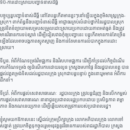
ទីបី-ការដោះស្រាយបញ្ហាទំនាស់ដីធ្លី
បច្ចុប្បន្នបញ្ហាទំនាស់ដីធ្លី នៅតែបន្តកើតមានខ្លះៗនៅឡើយក្នុងភូមិសាស្រ្តក្រុង-
ស្រុក។ ពាក់ព័ន្ធនឹងបញ្ហាទំនាស់ដីធ្លី អាជ្ញាធរគ្រប់លំដាប់ថ្នាក់នៃរដ្ឋបាលស្រុក
ត្រូវខិតខំព្យាយាមសម្របសម្រួលដោះស្រាយប្រកបដោយភាពអត់ធ្មត់ និងត្រូវ
មានវិធានការទប់ស្កាត់ ដើម្បីជៀសវាងកុំឲ្យបញ្ហានេះ បន្តកើតមានកាន់តែច្រើន
ឡើងដែលអាចបង្កភាពស្មុគស្មាញ និងកាន់តែមានការលំបាកក្នុងការដោះ
ស្រាយ។
ទីបួន. អំពីកំណែទម្រង់វិមជ្ឈការ និងវិសហមជ្ឈការ ដើម្បីគាំទ្រដល់កិច្ចដំណើរ
ការកំណែទម្រង់ ឲ្យដំណើរការដោយរលូន ក្រសួងមហាផ្ទៃ និងរដ្ឋបាលខេត្ត បាន
ផ្តល់វគ្គតម្រង់ទិសដល់រដ្ឋបាលក្រុង ស្រុកជាបន្តបន្ទាប់ ក្នុងនោះរួមមាន អំពីការ
ដឹកនាំ។
ទីប្រាំ. អំពីការផ្តល់សេវាសាធារណៈ រដ្ឋបាលក្រុង ត្រូវបន្តជំរុញ និងលើកកម្ពស់
ការផ្តល់សេវាសាធារណៈនានាជូនប្រជាពលរដ្ឋប្រកបដោយ ប្រសិទ្ធភាព តម្លា
ភាព និងគណនេយ្យភាព ដើម្បីឆ្លើយតបតម្រូវការរបស់ប្រជាពលរដ្ឋ។
ខ្ញុំសូមយកឱកាសនេះ ស្នើដល់ក្រុមប្រឹក្សាក្រុង លោកអភិបាលក្រុង លោកចៅ
សង្កាត់ ត្រូវយកចិត្តទុកចូលរួមអនុវត្តនូវវិធានការរបស់រាជរដ្ឋាភិបាល ក្រសួង