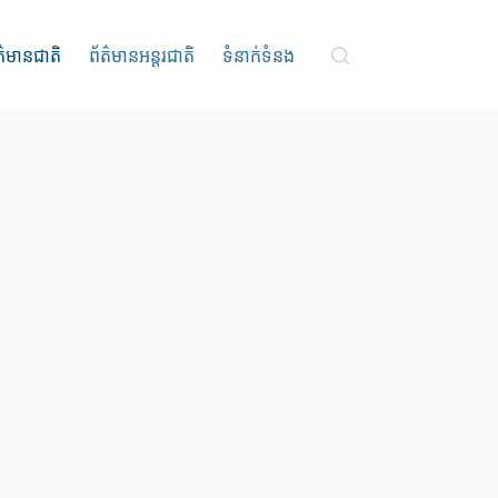
ត៌មានជាតិ
ព័ត៌មានអន្តរជាតិ
ទំនាក់ទំនង