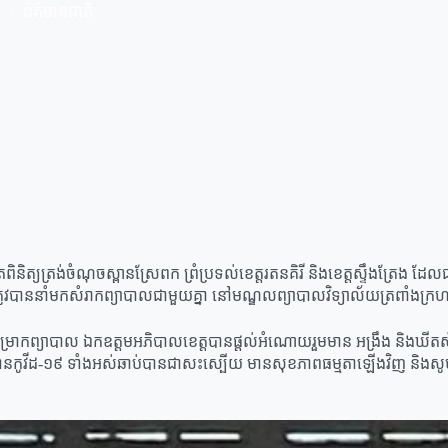
1
ព័ត៌មានជាតិ
តពិនិត្យត្រង់ចំណុចស្ពានស្រែពក ព្រំប្រទល់ខេត្តរតនគិរី និងខេត្តស្ទឹងត្រែង ដ
្រូវបាននាំមកសំរាកព្យាបាលជាមួយគ្នា នៅមណ្ឌលព្យាបាលវិទ្យាល័យត្រពាំងក្
កព្យាបាល​ ឯកឧត្តមអភិបាលខេត្តបានផ្ដល់អំណោយរួមមាន អង្រឹង និងឃីតសំរ
ជ្ជមានកូវីដ-១៩ ទាំងអស់ឆាប់បានជាសះស្បើយ​ មានសុខភាពធម្មតាឡេីងវិញ និងសូម