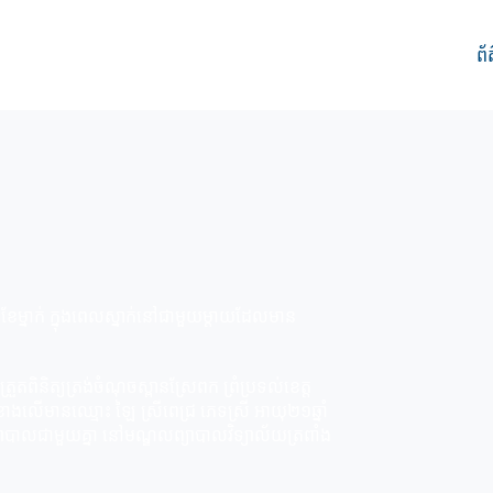
ព័
ែម្នាក់​ ក្នុងពេលស្នាក់នៅជាមួយម្ដាយដែលមាន
រួតពិនិត្យត្រង់ចំណុចស្ពានស្រែពក ព្រំប្រទល់ខេត្ត
មានខាងលើមានឈ្មោះ ឡៃ ស្រីពេជ្រ ភេទស្រី អាយុ២១ឆ្នាំ
យាបាលជាមួយគ្នា នៅមណ្ឌលព្យាបាលវិទ្យាល័យត្រពាំង