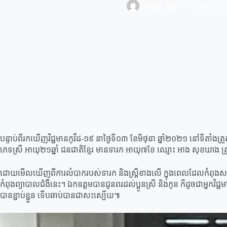
សុវណ្ណី ឡោ
7 June 202
បន្ទាប់ពីរកឃើញវិជ្ជមានកូវីដ-១៩ នាថ្ងៃទី០៣ ខែមិថុនា ឆ្នាំ២០២១ នៅទីតាំងត្រួ
ភេទស្រី អាយុ២១ឆ្នាំ ជនជាតិខ្មែរ មានទារក អាយុ៧ខែ ឈ្មោះ អាង សុខឃាង ត
ដោយមើលឃើញពីការលំបាករបស់ទារក និងស្រ្ដីខាងលើ ក្នុងពេលដែលកំពុងសម្រា
កំពុងព្យាបាលជំងឺនេះ។ ឯកឧត្តមបានជូនពរដល់ប្អូនស្រី និងកូន ក៏ដូចជាអ្នកវិ
បានខ្ជាប់ខ្ជួន ទើបឆាប់បានជាសះស្បើយ៕