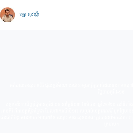
Skip
to
content
ឡោ សុវណ្ណី
អភិបាលខេត្តរតនគិរី ផ្ដល់នូវអំណោយជាសម្ភារប្រើប្រាស់ដល់ទារកអាយុ៧ខ
វិជ្ជមានកូវីដ-១៩
បន្ទាប់ពីរកឃើញវិជ្ជមានកូវីដ-១៩ នាថ្ងៃទី០៣ ខែមិថុនា ឆ្នាំ២០២១ នៅទីតាំងត្
រតនគិរី និងខេត្តស្ទឹងត្រែង ដែលជាករណីទី១៧​ សម្រាប់ខេត្តរតនគិរី អ្នកវិជ្ជ
ជនជាតិខ្មែរ មានទារក អាយុ៧ខែ ឈ្មោះ អាង សុខឃាង ត្រូវបាននាំមកសំរាកព្
ក្រហម។