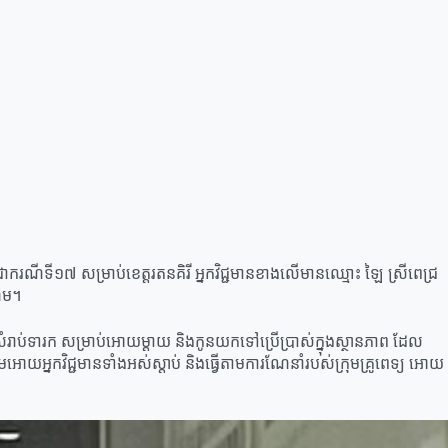
ែលជាករណីទី១៧​ សម្រាប់ខេត្តរតនគិរី អ្នកវិជ្ជមានខាងលើមានឈ្មោះ ឡៃ ស្រីពេជ្រ
រហម។
ាប់ទារក សម្រាប់អោយម្ដាយ និងកូនយកទៅប្រើប្រាស់ក្នុងស្ថានភាព ដែល
អោយអ្នកវិជ្ជមានទាំងអស់ស្ដាប់ និងធ្វើតាមការណែនាំរបស់ក្រុមគ្រូពេទ្យ អោយ