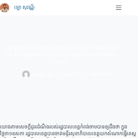
Skip
ឡោ សុវណ្ណី
to
content
ខេត្តកំពង់ចាម រកឃើញអ្នកវិជ្ជមានកូវីដ-១៩ ចំនួន ៣១នាក់បន្ថែម
ទៀត និងមានអ្នកជាសះស្បើយ ៦០នាក់ក្នុងរយៈពេល ២៤ម៉ោងចុង
ក្រោយ
សុវណ្ណី ឡោ
2 June 2021
ព័ត៌មានជាតិ
យោងតាមសេចក្ដីជូនដំណឹងរបស់រដ្ឋបាលខេត្តកំពង់ចាមបានឲ្យដឹងថា ក្នុង
ថ្ងៃ៣១ឧសភា រដ្ឋបាលខេត្តបានចាត់មន្ទីរសុខាភិបាលខេត្តយកសំណាកធ្វើតេស្ដ