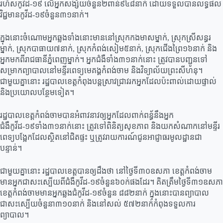
រហ័សកូវីដ-១៩ លើអ្នកសង្ស័យចំនួន២ពាន់៩៤៨នាក់ ដោយទទួលបានលទ្ធផល
វិជ្ជមានកូវីដ-១៩ចំនួន៣១នាក់។
ក្នុងនោះចំណោមអ្នកឆ្លងទាំងនោះមាននៅស្រុកកងមាសម្នាក់, ស្រុកស្រីសន្ធរ
ម្នាក់, ស្រុកបាធាយ៧នាក់, ស្រុកកំពង់សៀម៥នាក់, ស្រុកជើងព្រៃ១៦នាក់ និង
អ្នកមកពីរាជធានីភ្នំពេញម្នាក់។ អ្នកជំងឺទាំង៣១នាក់នោះ ត្រូវបានបញ្ជូនទៅ
សម្រាកព្យាបាលនៅមន្ទីរពេទ្យមេគង្គកំពង់ចាម និងវិទ្យាល័យព្រះសីហនុ។
ជាមួយគ្នានោះ រដ្ឋបាលខេត្តកំពុងបន្តស្រាវជ្រាវរកអ្នកដែលប៉ះពាល់ដោយផ្ទាល់
និងប្រយោលបន្ថែមទៀត។
រដ្ឋបាលខេត្តកំពង់ចាមបានអំពាវនាវឲ្យអ្នកដែលពាក់ពន្ធ័នឹងអ្នក
ជំងឺកូវីដ-១៩ទាំង៣១នាក់នោះ ត្រូវទៅពិនិត្យសុខភាព និងយកសំណាកនៅមន្ទីរ
ពេទ្យបង្អែកដែលស្ថិតនៅជិតផ្ទះ ឬត្រូវរាយការណ៍ជូនអាជ្ញាធរមូលដ្ឋានជា
បន្ទាន់។
ជាមួយគ្នានោះ រដ្ឋបាលខេត្តបានឲ្យដឹងថា នៅថ្ងៃទី៣០ឧសភា ខេត្តកំពង់ចាម
មានអ្នកជាសះស្បើយពីជំងឺកូវីដ-១៩ចំនួន៦០ក់ផងដែរ។ គិតត្រឹមថ្ងៃទី៣១ឧសភា
ខេត្តកំពង់ចាមមានអ្នកឆ្លងជំកូវីដ-១៩ចំនួន ៨៨២នាក់ ក្នុងនោះបានព្យាបាល
ជាសះស្បើយចំនួនា៣១០នាក់ និងនៅសល់ ៥៧២នាក់កំពុងទទួលការ
ព្យាបាល។