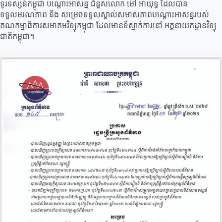
ទូរទស្សន៍កម្ពុជា បណ្តោះអាសន្ន ជំនួសលោក ម៉ៅ អាយុទ្ធ ដែលបាន
ទទួលមរណភាព និង សម្រេចទទួលស្គាល់សមាសភាពបណ្តោះអាសន្នរបស់
គណកម្មាធិការសមាគមវិទ្យុកម្ពុជា ដែលមានទីស្នាក់ការនៅ អគ្គនាយកដ្ឋានវិទ្យុ
ជាតិកម្ពុជា។