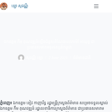
Skip
ឡោ សុវណ្ណី
to
content
ឯកឧត្តម កឹម គុណវឌ្ឍន៍ឡើងជំនួសតំណែងលោកម៉ៅ អាយុទ្ធ ជា
ប្រធានសមាគមទូរទស្សន៍កម្ពុជា
សុវណ្ណី ឡោ
2 June 2021
ព័ត៌មានជាតិ
ភ្នំពេញ៖
ឯកឧត្តម ខៀវ កាញារីទ្ធ រដ្ឋមន្ត្រីក្រសួងព័ត៌មាន សម្រេចទទួលស្គាល់
ឯកឧត្តម កឹម គុណវឌ្ឍន៍ រដ្ឋលេខាធិការក្រសួងព័ត៌មាន ជាប្រធានសមាគម