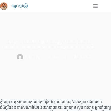
Skip
ឡោ សុវណ្ណី
to
content
ឯកឧត្តម សុខ ឥសាន ៖ អ្នកថាពលរដ្ឋស្លាប់ ដោយកូវីដ១៩ ជា
សេណារីយោ នយោបាយជាការប្រមាថ ជីវិតអ្នករងគ្រោះ ដោយកូវីដ
សុវណ្ណី ឡោ
28 May 2021
ព័ត៌មានជាតិ
ភ្នំពេញ ៖ ក្រោយមានការលើកឡើងថា ប្រជាពលរដ្ឋដែលស្លាប់ ដោយសារ
ជំងឺកូវីដ១៩ ជាសេណារីយោ នយោបាយនោះ ឯកឧត្តម សុខ ឥសាន អ្នកនាំពាក្យ