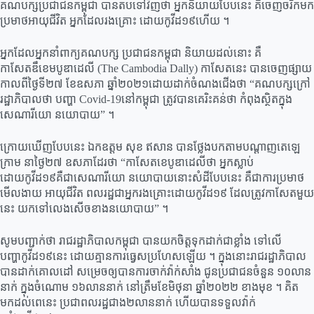
គណបក្សប្រជាជនកម្ពុជា បានតបទៅវិញថា អ្នកនិយាយបែបនេះ គឺចេញចរឹកមក
ប្រមាថអាយុជីវិត អ្នកដែលរងគ្រោះ ដោយកូវីដ១៩ហើយ ។
អ្នកដែលអ្នកនាំពាក្យគណបក្ស ប្រជាជនកម្ពុជា និយាយដល់នោះ គឺ
កាសែតឌឹខេមបូឌាដេលី (The Cambodia Dally) កាសែតនេះ បានចេញផ្សាយ
កាលពីថ្ងៃទី២៧ ខែឧសភា ឆ្នាំ២០២១ដោយដាក់ចំណងជើងថា “គណបក្សក្រៅ
រដ្ឋាភិបាលថា បញ្ហា Covid-19នៅកម្ពុជា ត្រូវបានគេរិះគន់ថា កំពុងស្ថិតក្នុង
សេណារីយោ នយោបាយ” ។
ក្រោយឃើញបែបនេះ ឯកឧត្តម សុខ ឥសាន បានថ្លែងបកតាមបណ្តាញតេឡេ
ក្រាម នាថ្ងៃ២៧ ឧសភាដែរថា “កាសែតខេបូឌាដេលីថា អ្នកស្លាប់
ដោយកូវីដ១៩គឺជាសេណារីយោ នយោបាយនោះសំដីបែបនេះ គឺជាការប្រមាថ
មើលងាយ អាយុជីវិត ពលរដ្ឋជាអ្នករងគ្រោះដោយកូវីដ១៩ ដែលត្រូវកាសែតមួយ
នេះ យកទៅលេងសើចខាងនយោបាយ” ។
សូមបញ្ជាក់ថា រាជរដ្ឋាភិបាលកម្ពុជា បានយកចិត្តទុកដាក់ជាខ្លាំង ទៅលើ
បញ្ហាកូវីដ១៩នេះ ដោយគ្មានការធ្វេសប្រហែសឡើយ ។ ក្នុងនោះរាជរដ្ឋាភិបាល
បានដាក់គោលដៅ សម្រេចឲ្យបានការចាក់វ៉ាក់សាំង ជូនប្រជាជនចំនួន ១០លាន
នាក់ ក្នុងចំណោម ១៦លាននាក់ នៅត្រឹមខែមិថុនា ឆ្នាំ២០២២ ខាងមុខ ។ គិត
មកដល់ពេនេះ ប្រជាពលរដ្ឋជាង២លាននាក់ ហើយបានទទួលវ៉ាក់