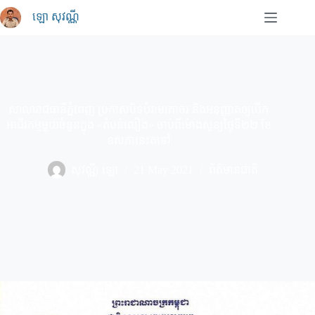
Skip
ឡោ សុវណ្ណី
to
content
សាលារាជធានីភ្នំពេញ ប្រកាសបិទបំរាមគោចរ និងអនុញ្ញាតឲ្យបើក
អាជីវកម្មមួយចំនួនក្នុង «តំបន់លឿង» ចាប់ពីម៉ោងសូន្យថ្ងៃទី២២ ខែ
ឧសភានេះតទៅ
សុវណ្ណី ឡោ
21 May 2021
ព័ត៌មានជាតិ