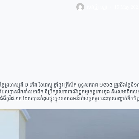
សុវណ្ណី ឡោ
15 May 202
ថ្ងៃព្រហស្បតិ៍ ២ កើត ខែជេស្ឋ ឆ្នាំឆ្លូវ ត្រីស័ក ពុទ្ធសករាជ ២៥៦៥ ត្រូវ
ដែលបានដឹកនាំសមាជិក ទីប្រឹក្សាសភាពាណិជ្ជកម្មខេត្តកោះកុង និងសមាជិកសមាគមន
ជំងឺកូវីដ-១៩ ដែលបានកំពុងផ្ទុះក្នុងសហគមន៍យ៉ាងធ្ងន់ធ្ងរ នេះបានបញ្ជាក់ទឹ