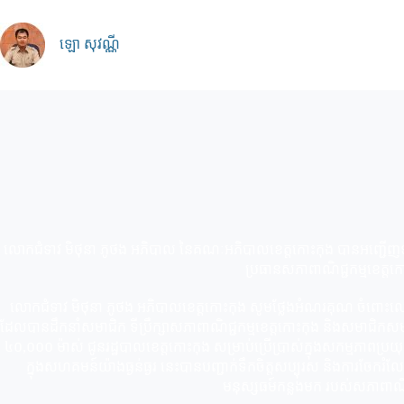
Skip
to
content
ឡោ សុវណ្ណី
លោកជំទាវ មិថុនា ភូថង អភិបាល នៃគណៈអភិបាលខេត្តកោះកុង បានអញ្ជើញទទ
ប្រធានសភាពាណិជ្ជកម្មខេត្តក
លោកជំទាវ មិថុនា ភូថង អភិបាលខេត្តកោះកុង សូមថ្លែងអំណរគុណ ចំពោះលោក
ដែលបានដឹកនាំសមាជិក ទីប្រឹក្សាសភាពាណិជ្ជកម្មខេត្តកោះកុង និងសមាជិកសមា
៤០,០០០ ម៉ាស់ ជូនរដ្ឋបាលខេត្តកោះកុង សម្រាប់ប្រើប្រាស់ក្នុងសកម្មភាពប្រយុទ្ធ
ក្នុងសហគមន៍យ៉ាងធ្ងន់ធ្ងរ នេះបានបញ្ជាក់ទឹកចិត្តសប្បុរស និងការចែករំ
មនុស្សធម៍កន្លងមក របស់សភាពាណិជ