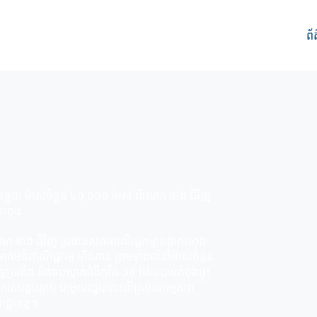
ព័
ួល ម៉ាស់ចំនួន ៤០,០០០ ម៉ាស់ ពីលោក ចាង ជីវិញ
ោះកុង
 ចាង ជីវិញ ប្រធានសភាពាណិជ្ជកម្មខេត្តកោះកុង
គមន៍ពាណិជ្ជកម្ម ហឺណាន ព្រមទាំងពាំនាំម៉ាស់ចំនួន
ប្រឆាំង និងទប់ស្កាត់ជំងឺកូវីដ-១៩ ដែលបានកំពុងផ្ទុះ
លែកជាបន្តបន្ទាប់ ជាមួយរដ្ឋបាលលើគ្រប់សកម្មភាព
្ជខេត្ត៕