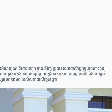
ូមថ្លែងអំណរគុណ ចំពោះលោក ចាង ជីវិញ ប្រធានសភាពាណិជ្ជកម្មខេត្តកោះកុង
្តកោះកុង សម្រាប់ប្រើប្រាស់ក្នុងសកម្មភាពប្រយុទ្ធប្រឆាំង និងទប់ស្កាត់
នុស្សធម៍កន្លងមក របស់សភាពាណិជ្ជខេត្ត៕