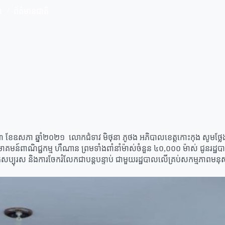
1
ព័ត៌មានជាតិ
នឹងថ្ងៃទី១៣ ខែឧសភា ឆ្នាំ២០២១ លោកជំទាវ មិថុនា ភូថង អភិបាលខេត្តកោះកុង ស
៍ពាណិជ្ជកម្ម ហឺណាន ព្រមទាំងពាំនាំម៉ាស់ចំនួន ៤០,០០០ ម៉ាស់ ជូនរដ្ឋបាលខេត
កចិត្តសប្បុរស និងការចែករំលែកជាបន្តបន្ទាប់ ជាមួយរដ្ឋបាលលើគ្រប់សកម្មភាពម