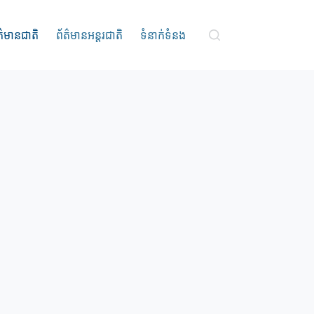
ត៌មានជាតិ
ព័ត៌មានអន្តរជាតិ
ទំនាក់ទំនង