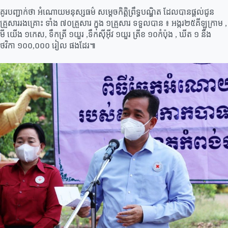
គូរបញ្ជាក់ថា អំណោយមនុស្សធម៌ សម្តេចកិត្តិព្រឹទ្ធបណ្ឌិត ដែលបានផ្ដល់ជូន
គ្រួសាររងគ្រោះ ទាំង ៧០គ្រួសារ ក្នុង ១គ្រួសារ ទទួលបាន ៖ អង្ករ២៥គីឡូក្រាម ,
មី យើង ១កេស, ទឹកត្រី ១យួរ ,ទឹកសុីអុីវ ១យួរ ត្រីខ ១០កំប៉ុង , ឃីត ១ និង
ថវិកា ១០០,០០០ រៀល ផងដែរ៕