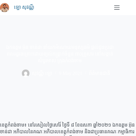
Skip
ឡោ សុវណ្ណី
to
content
ឯកឧត្តម អ៊ុន ចាន់ដា នាំយកអំណោយមនុស្សធម៌ ផ្តល់ជូនប្រជា
ពលរដ្ឋរងគ្រោះដោយខ្យល់កន្ត្រាក់ចំនួន ៧០គ្រួសារ នៅសង្កាត់
សំបួរមាស ក្រុងកំពង់ចាម
សុវណ្ណី ឡោ
9 May 2021
ព័ត៌មានជាតិ
ខេត្ដកំពង់ចាម៖ នៅរសៀលថ្ងៃសៅរ៍ ថ្ងៃទី ៨ ខែឧសភា ឆ្នាំ២០២១ ឯកឧត្តម អ៊ុន
ចាន់ដា អភិបាលនៃគណៈអភិបាលខេត្តកំពង់ចាម និងជាប្រធានគណៈកម្មាធិការ