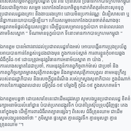
ពិសេសសម្ដេចកិត្តិព្រឹទ្ធបណ្ឌិត ប៊ុន រ៉ានី ហ៊ុនសែន ប្រធានកាកបាទក្រហមកម្ពុជា
ដែលជានិច្ចកាល សម្តេច លោកតែងតែយកចិត្តទុកដាក់គិតគូរចំពោះសុខទុក្ខ
ប្រជាពលរដ្ឋរងគ្រោះ និងងាយរងគ្រោះ ដោយមិនប្រកាន់វណ្ណៈ ជំនឿសាសនា ឬ
និន្នាការនយោបាយអ្វីឡើយ។ ហើយសម្តេចលោកតែងបានចាត់តំណាងចុះ
អន្តរាគមន៍ផ្តល់ជំនួយសង្រ្គោះ ដើម្បីជួយសម្រាលទុក្ខលំបាក ទាន់ពេលវេលា
តាមទិសស្លោក “ ទីណាមានទុក្ខលំបាក ទីនោះមានកាកបាទក្រហមកម្ពុជា “
ឯកឧត្តម បានអំពាវនាវដល់ប្រជាពលរដ្ឋទាំងអស់ អោយបង្កើនការប្រុងប្រយ័ត្ន
អោយបានកាន់តែខ្ពស់ទ្វេដងជាងមុន ក្នុងការទប់ស្កាត់ ការពារខ្លួនកុំអោយឆ្លង
ជំងឺកូវីដ-១៩ ដោយត្រូវអនុវត្តវិធានការអនាម័យស្អាត ៣ យ៉ាង ,
ការលាងសម្អាតដៃជាប្រចាំ, ការអនុវត្តន៍កាតព្វកិច្ចពាក់ម៉ាស់ ជាប្រចាំ និង
កាតព្វកិច្ចរក្សាគម្លាតសុវត្ថិភាពសង្គម និងគម្លាតសុវត្ថិភាពបុគ្គល តាមអនុក្រឹត្យ
របស់រាជរដ្ឋាភិបាល និងសេចក្តីជូនដំណឹង របស់ក្រសួងសុខាភិបាល ក្នងដំណាក់
កាលនៃការឆ្លងរាលដាល ជម្ងឺកូវីដ-១៩ បម្លែងថ្មី កូវីដ-១៩ ក្នុងសហគមន៍។
ឯកឧត្តមបន្តថា ដោយសារខែនេះជាដើមរដូវវស្សា សូមបងប្អូនប្រជាពលរដ្ឋ ខិតខំ
រក្សាអនាម័យលំនៅដ្ឋាន បំបាត់ប្រភពដង្កូវទឹក បំបាត់ព្រៃស៊ុបទ្រុបជុំវិញផ្ទះ គេង
នៅក្នុងមុង ដើម្បីការពារជំងឺរាតត្បាតផ្សេងៗ ពិសេស ជំងឺគ្រុនឈាម ជាដើម
សូមបងប្អូនចងចាំថា ” ភូមិស្អាត ផ្ទះស្អាត គ្មានដង្កូវទឹក គ្មានមូសខ្លា គ្មាន
គ្រុនឈាម “។