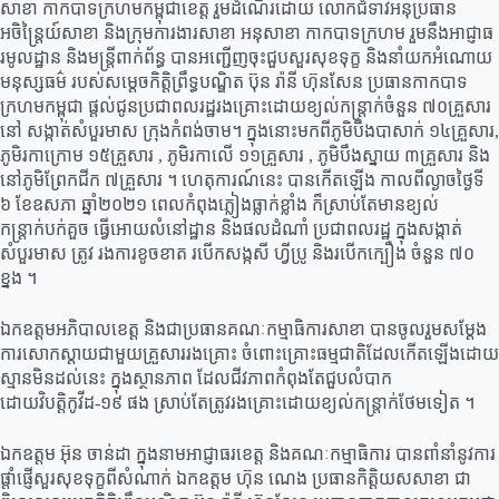
សាខា កាកបាទក្រហមកម្ពុជាខេត្ត រួមដំណើរដោយ លោកជំទាវអនុប្រធាន
អចិន្ត្រៃយ៍សាខា និងក្រុមការងារសាខា អនុសាខា កាកបាទក្រហម រួមនឹងអាជ្ញាធ
រមូលដ្ឋាន និងមន្ត្រីពាក់ព័ន្ធ បានអញ្ជើញចុះជួបសួរសុខទុក្ខ និងនាំយកអំណោយ
មនុស្សធម៌ របស់សម្តេចកិត្តិព្រឹទ្ធបណ្ឌិត ប៊ុន រ៉ានី ហ៊ុនសែន ប្រធានកាកបាទ
ក្រហមកម្ពុជា ផ្តល់ជូនប្រជាពលរដ្ឋរងគ្រោះដោយខ្យល់កន្ត្រាក់ចំនួន ៧០គ្រួសារ
នៅ សង្កាត់សំបួរមាស ក្រុងកំពង់ចាម។ ក្នុងនោះមកពីភូមិបឹងបាសាក់ ១៤គ្រួសារ,
ភូមិរកាក្រោម ១៥គ្រួសារ , ភូមិរកាលើ ១១គ្រួសារ , ភូមិបឹងស្នាយ ៣គ្រួសារ និង
នៅភូមិព្រែកជីក ៧គ្រួសារ ។ ហេតុការណ៍នេះ បានកើតឡើង កាលពីល្ងាចថ្ងៃទី
៦ ខែឧសភា ឆ្នាំ២០២១ ពេលកំពុងភ្លៀងធ្លាក់ខ្លាំង ក៏ស្រាប់តែមានខ្យល់
កន្ត្រាក់បក់គួច ធ្វើអោយលំនៅដ្ឋាន និងផលដំណាំ ប្រជាពលរដ្ឋ ក្នុងសង្កាត់
សំបួរមាស ត្រូវ រងការខូចខាត របើកសង្កសី ហ្វីប្រូ និងរបើកក្បឿង ចំនួន ៧០
ខ្នង ។
ឯកឧត្តមអភិបាលខេត្ត និងជាប្រធានគណៈកម្មាធិការសាខា បានចូលរួមសម្តែង
ការសោកស្តាយជាមួយគ្រួសាររងគ្រោះ ចំពោះគ្រោះធម្មជាតិដែលកើតឡើងដោយ
ស្មានមិនដល់នេះ ក្នុងស្ថានភាព ដែលជីវភាពកំពុងតែជួបលំបាក
ដោយវិបត្តិកូវីដ-១៩ ផង ស្រាប់តែត្រូវរងគ្រោះដោយខ្យល់កន្ត្រាក់ថែមទៀត ។
ឯកឧត្តម អ៊ុន ចាន់ដា ក្នុងនាមអាជ្ញាធរខេត្ត និងគណៈកម្មាធិការ បានពាំនាំនូវការ
ផ្ដាំផ្ញើសួរសុខទុក្ខពីសំណាក់ ឯកឧត្តម ហ៊ុន ណេង ប្រធានកិត្តិយសសាខា ជា