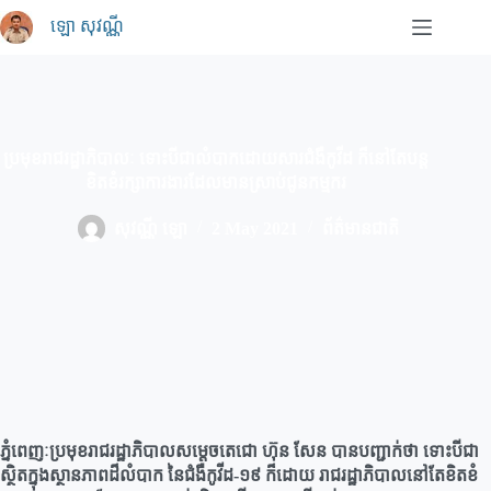
Skip
ឡោ សុវណ្ណី
to
content
ប្រមុខរាជរដ្ឋាភិបាលៈ ទោះបីជាលំបាកដោយសារជំងឺកូវីដ ក៏នៅតែបន្ត
ខិតខំរក្សាការងារដែលមានស្រាប់ជូនកម្មករ
សុវណ្ណី ឡោ
2 May 2021
ព័ត៌មានជាតិ
ភ្នំពេញៈប្រមុខរាជរដ្ឋាភិបាលសម្តេចតេជោ ហ៊ុន សែន បានបញ្ជាក់ថា ទោះបីជា
ស្ថិតក្នុងស្ថានភាពដ៏លំបាក នៃជំងឺកូវីដ-១៩ ក៏ដោយ រាជរដ្ឋាភិបាលនៅតែខិតខំ