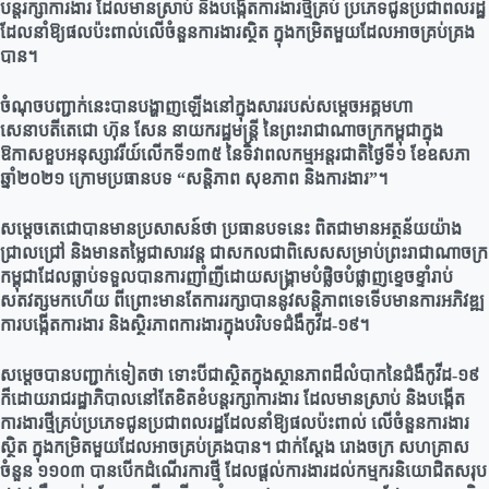
បន្តរក្សាការងារ ដែលមានស្រាប់ និងបង្កើតការងារថ្មីគ្រប់ ប្រភេទជូនប្រជាពលរដ្ឋ
ដែលនាំឱ្យផលប៉ះពាល់លើចំនួនការងារស្ថិត ក្នុងកម្រិតមួយដែលអាចគ្រប់គ្រង
បាន។
ចំណុចបញ្ជាក់នេះបានបង្ហាញឡើងនៅក្នុងសាររបស់សម្តេចអគ្គមហា
សេនាបតីតេជោ ហ៊ុន សែន នាយករដ្ឋមន្ត្រី នៃព្រះរាជាណាចក្រកម្ពុជាក្នុង
ឱកាសខួបអនុស្សាវរីយ៍លើកទី១៣៥ នៃទិវាពលកម្មអន្តរជាតិថ្ងៃទី១ ខែឧសភា
ឆ្នាំ២០២១ ក្រោមប្រធានបទ “សន្តិភាព សុខភាព និងការងារ”។
សម្តេចតេជោបានមានប្រសាសន៍ថា ប្រធានបទនេះ ពិតជាមានអត្ថន័យយ៉ាង
ជ្រាលជ្រៅ និងមានតម្លៃជាសារវន្ត ជាសកលជាពិសេសសម្រាប់ព្រះរាជាណាចក្រ
កម្ពុជាដែលធ្លាប់ទទួលបានការញាំញីដោយសង្គ្រាមបំផ្លិចបំផ្លាញខ្ទេចខ្ទាំរាប់
សតវត្សមកហើយ ពីព្រោះមានតែការរក្សាបាននូវសន្តិភាពទេទើបមានការអភិវឌ្ឍ
ការបង្កើតការងារ និងស្ថិរភាពការងារក្នុងបរិបទជំងឺកូវីដ-១៩។
សម្តេចបានបញ្ជាក់ទៀតថា ទោះបីជាស្ថិតក្នុងស្ថានភាពដ៏លំបាកនៃជំងឺកូវីដ-១៩
ក៏ដោយរាជរដ្ឋាភិបាលនៅតែខិតខំបន្តរក្សាការងារ ដែលមានស្រាប់ និងបង្កើត
ការងារថ្មីគ្រប់ប្រភេទជូនប្រជាពលរដ្ឋដែលនាំឱ្យផលប៉ះពាល់ លើចំនួនការងារ
ស្ថិត ក្នុងកម្រិតមួយដែលអាចគ្រប់គ្រងបាន។ ជាក់ស្ដែង រោងចក្រ សហគ្រាស
ចំនួន ១១០៣ បានបើកដំណើរការថ្មី ដែលផ្តល់ការងារដល់កម្មករនិយោជិតសរុប