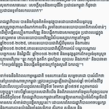
សុខភាពសាធារណៈ សេចក្តីសុខនិងអាយុជីវិត ប្រជាជនកម្ពុជា ក៏ដូចជា
ប្រជាជនទូទាំងសកលលោក។”
រាជរដ្ឋាភិបាល បាននិងកំពុងខិតខំអនុវត្តបានដោយជោគជ័យនូវយុទ្ធ
សាស្ត្រចតុកោណដំណាក់កាលទី៤ រួមទាំងគោលនយោបាយអាទិភាពសំខាន់ៗ
ដើម្បីបង្កើនល្បឿនការអភិវឌ្ឍ និងបង្កើតការងារសមរម្យជូន ប្រជាពលរដ្ឋក្នុង
នោះរួមមាន គោលនយោបាយអភិវឌ្ឍវិស័យឧស្សាហកម្មនៅកម្ពុជា
ឆ្នាំ២០១៥-២០២៥, គោលនយោបាយជាតិស្តីពីមុខរបរ និងការងារ
ឆ្នាំ២០១៥-២០២៥,គោលនយោបាយជាតិស្តីពីការអប់រំ បណ្តុះបណ្តាល
បច្ចេកទេស និងវិជ្ជាជីវៈ ឆ្នាំ២០១៧-២០២៥ និងអនុវត្តនូវការកែទម្រង់មុតស្រួច
ក្រោមអភិក្រម “ឆ្លុះ កញ្ចក់ ងូតទឹក ដុសក្អែល ព្យាបាល និងវះកាត់” និងបាវចនា
“កែទម្រង់ផ្ទៃក្នុង និងបង្កើនមិត្តខាងក្រៅក្នុងស្មារតី ឯករាជ្យ”។
ទាក់ទងនឹងទិវាពលកម្មអន្តរជាតិ ១ឧសភានេះដែរ សម្តេចតេជោ បានរំលឹកថា
នៅព្រះរាជាណាចក្រកម្ពុជា ត្រូវបានប្រារព្ធឡើងជារៀងរាល់ឆ្នាំ ចាប់តាំងពីថ្ងៃ
រំដោះពីរបបប្រល័យពូជសាសន៍ថ្ងៃទី៧ ខែមករា ឆ្នាំ១៩៧៩ រហូតមកដល់
បច្ចុប្បន្ន។ ទោះបីឆ្នាំនេះប្រទេសជាតិយើង និងពិភពលោកទាំងមូលកំពុងប្រឈម
នឹងជំងឺកូវីដ១៩ ក៏រាជរដ្ឋាភិបាលកម្ពុជានៅតែបន្តឱ្យមានការរៀបចំរំលឹកនូវទិវាដ៏
មានសារៈសំខាន់ជាប្រវត្តិសាស្ត្រនេះ។ ដោយសារតែរាជរដ្ឋាភិបាលអាចបន្តរក្សា
និងការពារបានយ៉ាងរឹងមាំនូវសន្តិភាព ស្ថិរភាព សន្តិសុខ និង