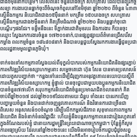
ជាង៦ម៉ឺននាក់បន្ថែម។ លើសពីនេះ ចំនួនរោងចក្រ សហគ្រាស ដែលបានព្យួរកិច្ច
សន្យា ការងារបានធ្លាក់ចុះពីចំណុចកំពូលនៅខែមិថុនា ឆ្នាំ២០២០ ពីចំនួន ៤៣៣
ស្មើនឹងកម្មករ និយោជិតជាង១៥ម៉ឺននាក់ មកត្រឹម ១៥០រោងចក្រ សហគ្រាស
ស្មើនឹងកម្មករជាង២ម៉ឺននាក់ គិតត្រឹមដំណាច់ ឆ្នាំ២០២០ និងបន្តធ្លាក់ចុះជា
បណ្តើរៗផងដែរ។ ទន្ទឹមនឹងនេះ ទីភ្នាក់ងារជាតិមុខរបរ និងការងារ ក៏បានចុះ
ឈ្មោះ ស្វែងរកការងារចំនួន ១៧២០១នាក់,បានផ្សព្វផ្សាយព័ត៌មានជ្រើសរើស
កម្លាំង ពលកម្មចំនួន ១៨៤៨០៨នាក់ និងបានបន្តជួយស្វែងរកការងារធ្វើជូនប្រជា
ពលរដ្ឋតាមមូលដ្ឋានភូមិឃុំ។
ទាក់ទងទៅសកម្មភាពស្វែងយល់ពីទុក្ខលំបាករបស់កម្មករនិយោជិតនិងផ្សារភ្ជាប់
ការអភិវឌ្ឍវិស័យឧស្សាហកម្មនោះ សម្តេចតេជោ ហ៊ុន សែន បានមានប្រសាសន៍
ដោយគូសបញ្ជាក់ថា “កន្លងទៅនេះដើម្បីជំរុញការអនុវត្តគោលនយោបាយស្តីពី
ការអភិវឌ្ឍវិស័យឧស្សាហកម្ម ខ្ញុំផ្ទាល់ បានចុះជួបជាមួយបងប្អូនកម្មករនិយោជិត
បានចំនួន៧៧លើក សរុបកម្មករនិយោជិតចំនួនប្រមាណជិត១លាននាក់ គិត
ចាប់ពីឆ្នាំ២០១៧ ដល់ឆ្នាំ២០១៩ដែលតាមរយៈជំនួប ទាំងនេះ បានរកឃើញ
បញ្ហាមួយចំនួន និងបានដាក់ចេញនូវគោលការណ៍ និងវិធានការជាច្រើនជា
ពិសេស អនុសាសន៍១០ចំណុច ដើម្បីលើកកម្ពស់ជីវភាព សុខុមាលភាពកម្មករ
និយោជិត និងទំនាក់ទំនងវិជ្ជាជីវៈ ហើយខ្ញុំនឹងបន្តសកម្មភាពនេះជារៀងរហូតនៅ
ក្នុងតំណែងរបស់ខ្ញុំ ជានាយករដ្ឋមន្ត្រីនៃព្រះរាជាណាចក្រកម្ពុជា។ ប៉ុន្តែខ្ញុំក៏សូម
ការអធ្យាស្រ័យ ដែលនៅឆ្នាំ២០២១នេះ យើងមិនអាចរៀបចំការជួបជុំដូចសព្វ
ដងដោយសារការរីក រាលដាលជាសកលនៃជំងឺកូវីដ-១៩ ដែលកំពុងគំរាមកំហែង