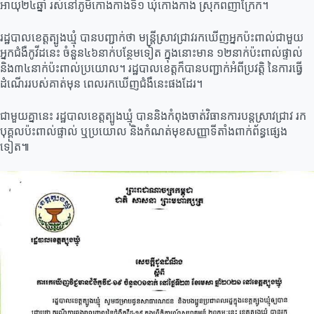
អាយុ២៤ឆ្នាំ រស់នៅភូមិកោងកាងទី១ ឃុំកោងកាង ស្រុកពញាក្រែក។
រដ្ឋបាលខេត្តត្បូងឃ្មុំ បានបញ្ជាក់ថា មន្ដ្រីស្រាវជ្រាវរកឃើញអ្នកប៉ះពាល់ជាមួយ
អ្នកជំងឺកូវីដនេះ ចំនួន៤៦នាក់បន្ថែមទៀត ក្នុងនោះមាន ១២នាក់ប៉ះពាល់ផ្ទាល់
និង៣៤នាក់ប៉ះពាល់ប្រយោល។ រដ្ឋបាលខេត្តក៏បានបញ្ជាក់អំពីប្រវត្តិ នៃការធ្វើ
ដំណើររបស់គាត់មុន ពេលរកឃើញជំងឺនេះផងដែរ។
ជាមួយគ្នានេះ រដ្ឋបាលខេត្តត្បូងឃ្មុំ បាននិងកំពុងចាត់វិធានការបន្ដស្រាវជ្រាវ រក
បុគ្គលប៉ះពាល់ផ្ទាល់ ឬប្រយោល និងកំណត់មុខសញ្ញាទីតាំងពាក់ព័ន្ធផ្សេង
ទៀត៕