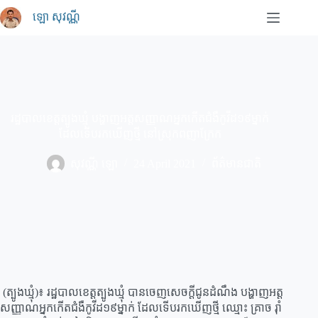
Skip
ឡោ សុវណ្ណី
to
content
រដ្ឋបាលខេត្តត្បូងឃ្មុំ បង្ហាញអត្តសញ្ញាណអ្នកកើតជំងឺកូវីដ១៩ម្នាក់
ដែលទើបរកឃើញថ្មី នៅស្រុកពញាក្រែក
សុវណ្ណី ឡោ
24 April 2021
ព័ត៌មានជាតិ
(ត្បូងឃ្មុំ)៖ រដ្ឋបាលខេត្តត្បូងឃ្មុំ បានចេញសេចក្ដីជូនដំណឹង បង្ហាញអត្ត
សញ្ញាណអ្នកកើតជំងឺកូវីដ១៩ម្នាក់ ដែលទើបរកឃើញថ្មី ឈ្មោះ គ្រាច រ៉ាំ