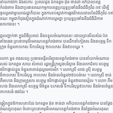
នាំយក​ថវិកា​ និង​សំភារៈ​ ប្រគល់​ជូន​​ ឯកឧត្តម​ អ៊ុន​ ចាន់ដា​ អភិបាលខេត្ត
កំពង់ចាម​ និង​ជា​ប្រធាន​គណកម្មការ​ខេត្ត​ប្រយុទ្ធ​ប្រឆាំង​នឹង​ជំងឺ​កូវីដ​-១៩​​ ដេីម្បី​
ចូលរួម​ជាមួយ​រាជរដ្ឋាភិបាល​ ក្នុង​ការ​ទប់ស្កាត់​ការ​ឆ្លង​រីករាល​ដាល​នៃ​ជំងឺ​កូវីដ​-១៩​​
ខណៈ​កម្ពុជា​កំពុង​ស្ថិត​ក្នុង​ដំណាក់កាល​រួមគ្នា​ ​​ប្រយុទ្ធ​ប្រឆាំង​នឹង​ជំងឺ​ដ៏​កាច​
សាហាវ​នេះ​ ។
គួរ​បញ្ជាក់​ថា​ ក្នុង​ពិធី​ប្រគល់​ និងទទួល​អំណោយ​នេះ​ ដោយព្រះសីលសំវរ​ ប៊ត​
តាំងឆេង​ ព្រះនាគមុនីមេគណខេត្តកំពង់ចាម​ បានដឹកនាំកៀងគរ​ និង​ឧបត្ថម្ភ​ ទឹក
ក្រូច​ ចំនួន​៣០កេស​ ទឹកបរិសុទ្ធ​ ២០០កេស​ និង​៥០០យួរ​ ។
លោក​ នួន​ គងសល្យ​ ប្រធាន​មន្ទីរ​បរិស្ថាន​ខេត្តកំពង់ចាម​ បាននាំយក​អំណោយ
របស់​ ​ឯកឧត្តម​ សាយ​ សំអាល់​ រដ្ឋមន្ត្រី​ក្រសួងបរិស្ថាន​ និង​លោកជំទាវ​ ឧបត្ថម្ភ​
ថវិកា​ផ្ទាល់​ខ្លួន​ ចំនួន​៣ពាន់​ដុល្លារ​អាមេរិក​ ។ ​លោកស្រី​ លាង​ ស្រ៊ី​ ឧបត្ថម្ភ​
មី៣០កេស​ ទឹកបរិសុទ្ធ​ ៣០កេស​ និង​ម៉ាស​ចំនួន​២៥០០ម៉ាស​ ។ លោកស្រី​ ចាន់​
គឹមហេង​ និង​ក្រុម​គ្រួសារ​ ឧបត្ថម្ភ​ ថវិកា​​ផ្ទាល់​ខ្លួន​ ចំនួន​២លានរៀល​ ។ លោក​ គឹម​
ហេង​ និង​លោកស្រី​ ឧបត្ថម្ភ​ មីចំនួន​ ៤កេស​ធំ​ ទឹក​បរិសុទ្ធ​៥០កេស​ និង​ម៉ាស​ចំនួន​
៣កេស​ធំ​ ផងដែរ​ ។
ឆ្លៀត​ក្នុង​ឱកាសនោះដែរ​ ឯកឧត្តម​ អ៊ុន ចាន់ដា អភិបាលខេត្តកំពង់ចាម បាន​ថ្លែង
អំណរ​ព្រះគុណ​ ចំពោះ​ព្រះនាគមុនីមេគណខេត្តកំពង់ចាម​​ និង​ថ្លែង​អំណរគុណ​