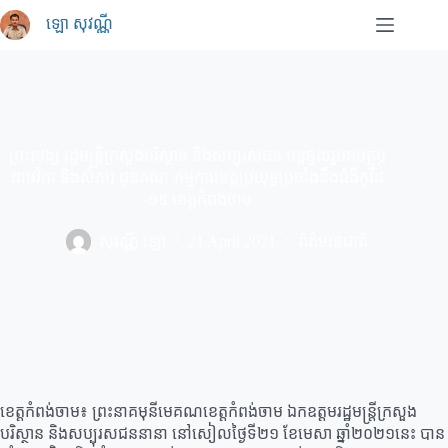
Skip
ឡោ សុវណ្ណី
to
content
ព្រះសង្ឃ​​ ​រដ្ឋមន្ត្រី​ក្រសួង​បរិស្ថាន​ និង​​សប្បុរសជន​ ​បន្តចូលរួម​ឧបត្ថម្ភ​
ជាថវិកា​ និង​សំភារ​ ជូនគណៈកម្មការ​ខេត្ត​​ប្រយុទ្ធ​ប្រឆាំង​នឹង​ជំងឺ​កូវីដ​
-១៩ ខេត្តកំពង់ចាម​​
សុវណ្ណី ឡោ
21 April 2021
ព័ត៌មានជាតិ
ខេត្ដកំពង់ចាម​៖ ព្រះនាគមុនីមេគណខេត្តកំពង់ចាម​ ឯកឧត្ដម​រដ្ឋមន្ត្រី​ក្រសួង​
បរិស្ថាន​ និង​សប្បុរសជន​នានា​ នៅសៀល​ថ្ងៃ​ទី​២១​ ខែមេសា​ ឆ្នាំ​២០២១​នេះ​ បាន