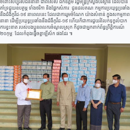
ចំពោះ​សប្បុរសជន​នានា​​ ជាពិសេស​ ឯកឧត្តម​ រដ្ឋមន្រ្តី​ក្រសួង​បរិស្ថាន​ ដែល​បាន​
គាំទ្រ​​ជួយ​ឧបត្ថម្ភ​ ទាំង​ថវិកា​ និង​ផ្នែក​សំភារៈ​ ជូន​ដល់គណៈកម្មការ​ប្រយុទ្ធ​ប្រឆាំង​
នឹង​ជំងឺ​កូវីដ​-១៩​ នាពេលនេះ ដែលជាការរួមចំណែក យ៉ាងសំខាន់ ក្នុងសកម្មភាព
នានា ដើម្បីប្រយុទ្ធ​ប្រឆាំង​នឹងជំងឺកូវីដ-១៩ ហើយ​ក៏ជាការជួយរំលែកទុក្ខលំបាក​
ការខ្វះខាត របស់បងប្អូន​ពលករ​ចំណូល​ស្រុក​ ក៏ដូចជា​អ្នក​ពាក់ព័ន្ធ​ព្រឹត្តិការណ៍​
២០កុម្ភៈ​ ដែល​កំពុង​​ធ្វើចត្តាឡីស័ក​ ផង​ដែរ​ ៕