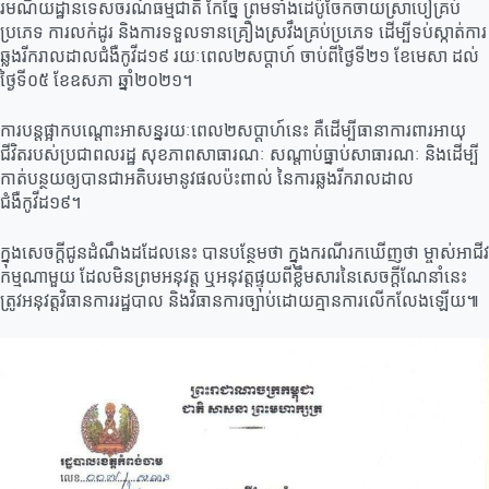
រមណីយដ្ឋានទេសចរណ៍ធម្មជាតិ កែច្នៃ ព្រមទាំងដេប៉ូចែកចាយស្រាបៀគ្រប់
ប្រភេទ ការលក់ដូរ និងការទទួលទានគ្រឿងស្រវឹងគ្រប់ប្រភេទ ដើម្បីទប់ស្កាត់ការ
ឆ្លងរីករាលដាលជំងឺកូវីដ១៩ រយៈពេល២សប្ដាហ៍ ចាប់ពីថ្ងៃទី២១ ខែមេសា ដល់
ថ្ងៃទី០៥ ខែឧសភា ឆ្នាំ២០២១។
ការបន្ដផ្អាកបណ្ដោះអាសន្នរយៈពេល២សប្ដាហ៍នេះ គឺដើម្បីធានាការពារអាយុ
ជីវិតរបស់ប្រជាពលរដ្ឋ សុខភាពសាធារណៈ សណ្ដាប់ធ្នាប់សាធារណៈ និងដើម្បី
កាត់បន្ថយឲ្យបានជាអតិបរមានូវផលប៉ះពាល់ នៃការឆ្លងរីករាលដាល
ជំងឺកូវីដ១៩។
ក្នុងសេចក្ដីជូនដំណឹងដដែលនេះ បានបន្ថែមថា ក្នុងករណីរកឃើញថា ម្ចាស់អាជីវ
កម្មណាមួយ ដែលមិនព្រមអនុវត្ត ឬអនុវត្តផ្ទុយពីខ្លឹមសារនៃសេចក្ដីណែនាំនេះ
ត្រូវអនុវត្តវិធានការរដ្ឋបាល និងវិធានការច្បាប់ដោយគ្មានការលើកលែងឡើយ៕