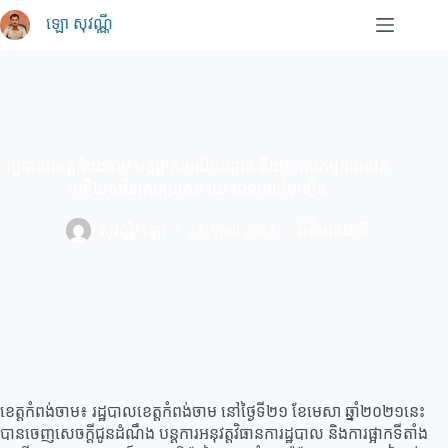
Skip
ឡោ សុវណ្ណី
to
content
រដ្ឋបាលខេត្តកំពង់ចាម បន្ដផ្អាករមណីយដ្ឋាន និងផ្អាកសកម្មភាពលក់
គ្រឿងស្រវឹងគ្រប់ប្រភេទ រយៈពេល១៤ថ្ងៃទៀត
សុវណ្ណី ឡោ
21 April 2021
ព័ត៌មានជាតិ
ខេត្ដកំពង់ចាម៖ រដ្ឋបាលខេត្ដកំពង់ចាម នៅថ្ងៃទី២១ ខែមេសា ឆ្នាំ២០២១នេះ
បានចេញសេចក្ដីជូនដំណឹង បន្ដការអនុវត្តវិធានការដ្ឋបាល និងការផ្អាកទីតាំង