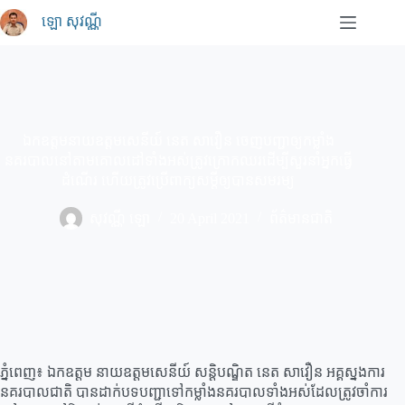
Skip
ឡោ សុវណ្ណី
to
content
ឯកឧត្តមនាយឧត្តមសេនីយ៍ នេត សាវឿន ចេញបញ្ជាឲ្យកម្លាំង
នគរបាលនៅតាមគោលដៅទាំងអស់ត្រូវក្រោកឈរដើម្បីសួរនាំអ្នកធ្វើ
ដំណើរ ហើយត្រូវប្រើពាក្យសម្ដីឲ្យបានសមរម្យ
សុវណ្ណី ឡោ
20 April 2021
ព័ត៌មានជាតិ
ភ្នំពេញ៖ ឯកឧត្តម នាយឧត្តមសេនីយ៍ សន្ដិបណ្ឌិត នេត សាវឿន អគ្គស្នងការ
នគរបាលជាតិ បានដាក់បទបញ្ជាទៅកម្លាំងនគរបាលទាំងអស់ដែលត្រូវចាំការ