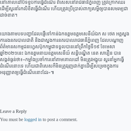
នៅគោលដៅបិទខ្ទប់ការធ្វើដំណើរ ពិសេសនៅរាជធានីភ្នំពេញ ត្រូវក្រោកឈរ
ដើម្បីសួរនាំរកលិខិតធ្វើដំណើរ ហើយត្រូវប្រើប្រាស់ពាក្យសម្ដីឲ្យបានសមរម្យជា
ដាច់ខាត។
យោងតាមបទបញ្ជាដែលផ្ញើទៅកាន់ឯកឧត្ដមឧត្តមសេនីយ៍ឯក ស ថេត អគ្គស្នង
ការរងនគរបាលជាតិ និងជាស្នងការនគរបាលរាជធានីភ្នំពេញ ដែលបណ្ដាញ
ព័ត៌មានសកម្មជនហ្វេសប៊ុកកម្ពុជាទទួលបាននៅព្រឹកថ្ងៃទី១៩ ខែមេសា
ឆ្នាំ២០២១នេះ ឯកឧត្តមនាយឧត្តមសេនីយ៍ សន្ដិបណ្ឌិត នេត សាវឿន បាន
សង្កត់ធ្ងន់ថា៖«កម្លាំងប្រចាំការនៅតាមគោលដៅ មិនត្រូវអង្គុយ សួរនាំអ្នកធ្វើ
ដំណើរនោះទេ ហើយជាពិសេសក៏មិនត្រូវរុញដាក់គ្នាដើម្បីសម្រេចក្នុងការ
អនុញ្ញាតឲ្យធ្វើដំណើរនោះដែរ»៕
Leave a Reply
You must be
logged in
to post a comment.