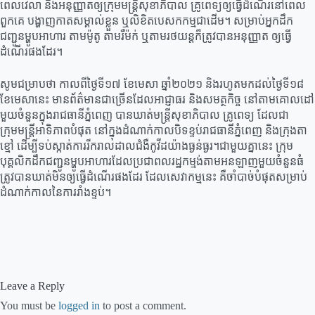
ពេលវេលា និងអនុញ្ញាតឲ្យក្រុមមន្ដ្រីសុខាភិបាល គ្រូពេទ្យឲ្យធ្វើដំណើរនៅពេល
ពួកគេ បង្ហាញកាតសម្គាល់ខ្លួន ឬលិខិតបេសកកម្មជាដើម។ សម្រាប់អ្នកដឹក
ជញ្ជូនម្ហូបអាហារ តាមម៉ូតូ តាមរឺម៉ក់ ឬតាមរថយន្ដក៏ត្រូវបានអនុញ្ញាត ឲ្យធ្វើ
ដំណើរផងដែរ។
សូមជម្រាបថា កាលពីថ្ងៃទី១៧ ខែមេសា ឆ្នាំ២០២១ និងរហូតមកដល់ថ្ងៃទី១៨
ខែមេសានេះ មានព័ត៌មានជាច្រើនដែលអាជ្ញាធរ និងសមត្ថកិច្ច នៅតាមគោលដៅ
មួយចំនួនក្នុងរាជធានីភ្នំពេញ បានឃាត់មន្ដ្រីសុខាភិបាល គ្រូពេទ្យ ដែលជា
ក្រុមមន្ដ្រីអាទិភាពបំផុត នៅក្នុងដំណាក់កាលបិទខ្ទប់រាជធានីភ្នំពេញ និងក្រុងតា
ខ្មៅ ដើម្បីទប់ស្កាត់ការរីករាលដាលជំងឺកូវីដយ៉ាងធ្ងន់ធ្ងរ។ជាមួយគ្នានេះ ក្រុម
បុគ្គលិកដឹកជញ្ជូនម្ហូបអាហារដែលប្រជាពលរដ្ឋកម្មង់តាមអនឡាញមួយចំនួនធំ
ត្រូវបានឃាត់មិនឲ្យធ្វើដំណើរផងដែរ ដែលសេវាកម្មនេះ គឺចាំបាច់បំផុតសម្រាប់
ដំណាក់កាលនៃការរាំងខ្ទប់។
Leave a Reply
You must be
logged in
to post a comment.