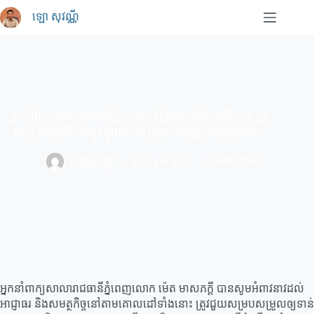
Skip
ឡោ សុវណ្ណី
to
content
អ្នកនាំពាក្យសាលារាជធានីភ្នំពេញបានថ្លែងថាមន្ដ្រីសុខាភិបាល គ្រូ
ពេទ្យ និងអ្នកដឹកជញ្ជូនម្ហូបអាហារ ត្រូវបានអនុញ្ញាតឲ្យធ្វើដំណើរ
សុវណ្ណី ឡោ
18 April 2021
ព័ត៌មានជាតិ
អ្នកនាំពាក្យសាលារាជធានីភ្នំពេញលោក ម៉េត មាសភក្តី បានសូមអំពាវនាវដល់
អាជ្ញាធរ និងសមត្ថកិច្ចនៅតាមគោលដៅទាំងនោះ ត្រូវជួយសម្របសម្រួលឲ្យទាន់