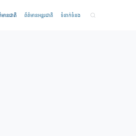
ត៌មានជាតិ
ព័ត៌មានអន្តរជាតិ
ទំនាក់ទំនង