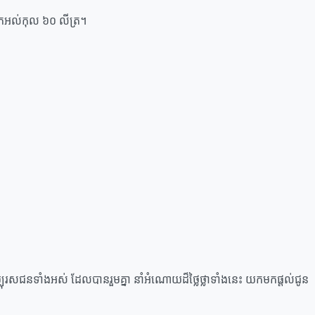
ឹកអល់កុល ៦០ លីត្រ។
បុរសជន​ទាំងអស់ ដែល​បាន​រួមគ្នា នាំ​អំណោយ​ដ៏​ថ្លៃថ្លា​ទាំងនេះ យកមក​ផ្ដល់ជូន​