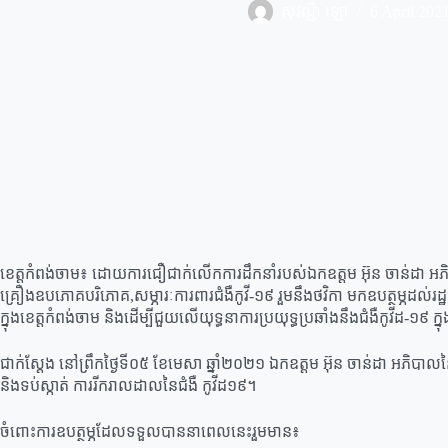
សុវណ្ណី ឡោ
6 April 202
ខេត្ដកំពង់ចាម៖ ដោយការជឿជាក់លើកការដឹកនាំរបស់ឯកឧត្តម អ៊ុន ចាន់ដា អភ
គ្រឿងឧបភោគបរិភោគ,សម្ភារៈការពារជំងឺកូវី-១៩ រួមនឹងថវិកា មកឧបត្ថម្ភដល់រដ្ឋ
ក្នុងខេត្តកំពង់ចាម និងដើម្បីជួយលើយុទ្ធនាការប្រយុទ្ធប្រឆាំងនឹងជំងឺកូវីដ-១៩ ក
ជាក់ស្ដែង នៅព្រឹកថ្ងៃទី​០៥​ ខែមេសា​ ឆ្នាំ​២០២១​ ឯកឧត្តម អ៊ុន ចាន់ដា អភិ
និងទប់ស្កាត់ ការរីករាលដាលនៃជំងឺ កូវីដ១៩។
ចំពោះការឧបត្ថម្ភដែលទទួលបាននាពេលនេះរួមមាន៖