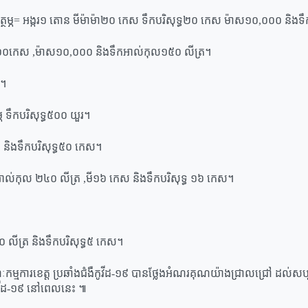
ថម្ភ= អង្ករ១ តោន មីម៉ាម៉ា២០ កេស ទឹកបរិសុទ្ធ២០ កេស ម៉ាស១០,០០០ និងទ
០០កេស ,ម៉ាស១០,០០០ និងទឹកអាល់កុល១៥០ លីត្រ។
រ។
្ភ​ ទឹកបរិសុទ្ធ​៥០០ យួរ។
រ​ និងទឹកបរិសុទ្ធ៥០ កេស​។
ទឹកអាល់កុល​ ២៤០ លីត្រ​ ,មី១៦ កេស​ និងទឹកបរិសុទ្ធ​ ១៦ កេស។
លីត្រ​ និងទឹកបរិសុទ្ធ​៥ កេស។
ម្មការ​ខេត្ត ប្រឆាំង​ជំងឺ​កូ​វីដ​-១៩ បាន​ថ្លែងអំណរគុណ​យ៉ាង​ជ្រាលជ្រៅ ដល់​សប្
​កូ​វីដ​-១៩ នៅពេលនេះ ៕