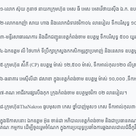
១-លោក ស៊ុយ ភូនាថ នាយកក្រុមហ៊ុន អេស ធី អេស អេតវើថាយស៊ីង ឯ.ក. ឧបត្
២-លោកឧកញ៉ា សាយ ហាង និងលោកជំទាវថវិកា០៤ លានរៀល ទឹកបរិសុទ្ធ ១
៣-មន្ទីរ​សាធារណការ​ និង​ដឹក​ជញ្ជូន​ខេត្តកំពង់ចាម​ ឧបត្តម្ភ​ ទឹកបរិសុទ្ធ​ ៥០០ យួ
៤-ឯកឧត្តម​ លី​ ថៃហាក់​ ទីប្រឹក្សា​ក្រសួង​កកសិកម្មរុក្ខាប្រមាញ់​ និងនេសាទ​ ឧបត្តម
៥-ក្រុមហ៊ុន​ ស៉ីភី​ (CP) ឧបត្តម្ភ​ ម៉ាស់​ ១២,៥០០ ម៉ាស់​, ទឹកអាល់កុល១២០ លីត្
៦-ធនាគារ​ អេស៊ីលីដា​ ៨សាខា​ ក្នុងខេត្តកំពង់ចាម​ ឧបត្តម្ភ​ ម៉ាស់​ ១០,០០០ ,
៧-គណៈអាជីវករផ្សារបឹងកុក​ ក្រុងកំពង់ចាម ឧបត្ថម្ភថវិកា ០២ លានរៀល។
៨-ក្រុមហ៊ុន​ThaNakron ធូបមុស៣ កេស​ ថ្នាំបាញ់មូស១ កេស​ ទឹកអាល់កុល​៣០ 
ក្នុង​ឱកាស​នោះ ឯកឧត្តម អ៊ុន ចាន់​ដា អភិបាលខេត្ត​កំពង់ចាម និង​ជា​ប្រធាន​គណៈក
គណៈកម្មការ ដើម្បី​ចូលរួមចំណែក ក្នុងការ​ប្រយុទ្ធប្រឆាំង​ការឆ្លង​រាលដាល​ជំងឺ