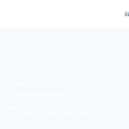
ព័
ួមប្រយុទ្ធប្រឆាំងនឹងជំងឺកូវីដ-១៩
បាលខេត្តកំពង់ចាម និងជាប្រធានគណៈកម្មការខេត្ត
 បាននាំយកនូវគ្រឿងឧបភោគបរិភោគ,សម្ភារៈការពារ
ការខេត្តប្រយុទ្ធប្រឆាំងនឹងជំងឺកូវីដ-១៩ ដើម្បីជួយ
្តកំពង់ចាម និងដើម្បីជួយលើយុទ្ធនាការប្រយុទ្ធប្រឆាំង
មន៍ ២០-កុម្ភៈ។