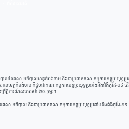
1
ព័ត៌មានជាតិ
ិបាលនៃគណៈអភិបាលខេត្តកំពង់ចាម និងជាប្រធានគណៈកម្មការខេត្តប្រយុទ្ធប្រ
បាលខេត្តកំពង់ចាម ក៏ដូចជាគណៈកម្មការខេត្តប្រយុទ្ធប្រឆាំងនឹងជំងឺកូវីដ-១៩ ដ
្នុងព្រឹត្តិការណ៍សហគមន៍ ២០-កុម្ភៈ។
បាលនៃគណៈអភិបាល និងជាប្រធានគណៈកម្មការខេត្តប្រយុទ្ធប្រឆាំងនិងជំងឺកូវីដ-១៩​