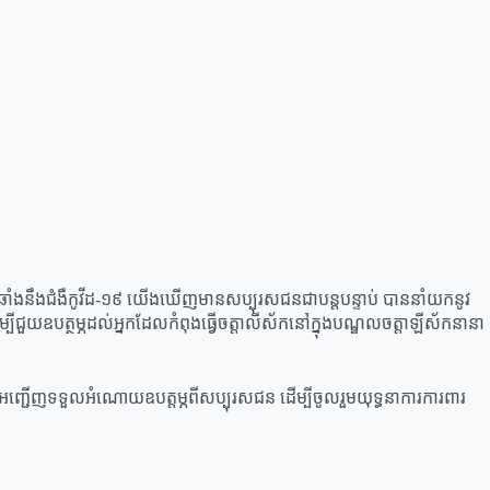
ឆាំងនឹងជំងឺកូវីដ-១៩ យើងឃើញមានសប្បុរសជនជាបន្តបន្ទាប់ បាននាំយកនូវ
ើម្បីជួយឧបត្ថម្ភដល់អ្នកដែលកំពុងធ្វើចត្តាលីស័កនៅក្នុងបណ្ឌលចត្តាឡីស័កនានា
 អញ្ជេីញ​ទទួលអំណោយឧបត្តម្ភ​ពីសប្បុរសជន​ ដេីម្បីចូលរួមយុទ្ធនាការការពារ