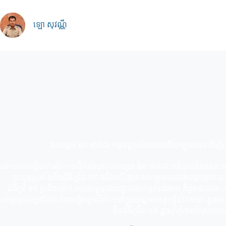
Skip
to
content
ឡោ សុវណ្ណី
ឯកឧត្តម អ៊ុន ចាន់ដា បន្ដទទួលអំណោយពីសប្បុរសជនដេីម្បីចូលរ
ដោយការជឿជាក់លើកការដឹកនាំរបស់ឯកឧត្តម អ៊ុន ចាន់ដា អភិបាលនៃគណៈអភិ
ប្រយុទ្ធប្រឆាំងនឹងជំងឺកូវីដ-១៩ យើងឃើញមានសប្បុរសជនជាបន្តបន្ទាប់
ជំងឺកូវី-១៩ រួមនឹងថវិកា មកឧបត្ថម្ភដល់រដ្ឋបាលខេត្តកំពង់ចាម ក៏ដូចជាគណៈកម្ម
ឧបត្ថម្ភដល់អ្នកដែលកំពុងធ្វើចត្តាលីស័កនៅក្នុងបណ្ឌលចត្តាឡីស័កនានា ក្នុងខេត
នឹងជំងឺកូវីដ-១៩ ក្នុងព្រឹត្តិការណ៍សហគ