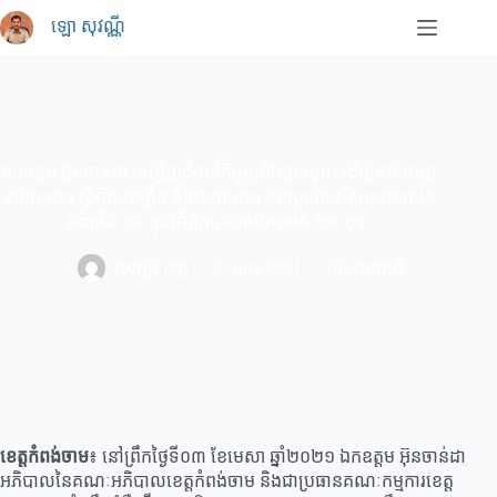
Skip
ឡោ សុវណ្ណី
to
content
ឯកឧត្តម អ៊ុនចាន់ដា អញ្ជើញដឹកនាំកិច្ចប្រជុំបន្ទាន់មួយ ដើម្បីដាក់ចេញ
នូវវិធានការ ស្តីពីការពង្រឹង និងការការពារ ទប់ស្កាត់ការរីករាលដាលនៃ
ជំងឺកូវីដ-១៩ ក្នុងព្រឹត្តិការណ៍សហគមន៍ ២០-កុម្ភៈ
សុវណ្ណី ឡោ
3 April 2021
ព័ត៌មានជាតិ
ខេត្ដកំពង់ចាម
៖ នៅព្រឹកថ្ងៃទី០៣ ខែមេសា ឆ្នាំ២០២១ ឯកឧត្តម អ៊ុនចាន់ដា
អភិបាលនៃគណៈអភិបាលខេត្តកំពង់ចាម និងជាប្រធានគណៈកម្មការខេត្ត