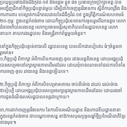
ប្រយុទ្ធប្រឆាំងនឹងជំងឺកូវីដ-១៩ និងឧត្តម ខ្លូត ផន ប្រធានក្រុមប្រឹក្សាខេត្ត បាន
អញ្ជើញដឹកនាំកិច្ចប្រជុំបន្ទាន់មួយ ដើម្បីដាក់ចេញនូវវិធានការ ស្តីពីការពង្រឹង និង
ការការពារ ទប់ស្កាត់ការរីករាលដាលនៃជំងឺកូវីដ-១៩ ក្នុងព្រឹត្តិការណ៍សហគមន៍
២០-កុម្ភៈ ក្នុងខេត្តកំពង់ចាម ដោយកិច្ចប្រជុំនេះមានការចូលរួមពីឯកឧត្តម លោក
ជំទាវអភិបាលរងខេត្ត លោកប្រធានមន្ទីរសុខាភិបាលនៃរដ្ឋបាលខេត្ត លោក
នាយក នាយករងរដ្ឋបាល និងមន្ត្រីពាក់ព័ន្ធមួយចំនួន។
នៅក្នុងកិច្ចប្រជុំបន្ទាន់ខាងលើ រដ្ឋបាលខេត្ត បានលើកជារបៀបវារៈធំៗចំនួន៣
រួមមាន៖
១,កិច្ចប្រជុំ ពិភាក្សា អំពីការបិទការចេញ-ចូល រវាងខេត្តនិងខេត្ត ដោយអង្គប្រជុំ
បានសម្រេចនៅរក្សាស្ថានភាពដើមដដែល ដោយពុំទាន់ឈានទៅដល់ការបិទនៃ
ការចេញ-ចូល រវាងខេត្ត និងខេត្តឡើយទេ។
២,កិច្ចប្រជុំ ពិភាក្សា អំពីការបិទបម្រាមគោចរ ចាប់ពីម៉ោង ៨យប់ ដល់ម៉ោង
៥ទៀបភ្លឺ ដោយអង្គប្រជុំបានសម្រេចរក្សានូវស្ថានភាពដើមដដែល ដោយរងចាំ
ការជូនដំណឹងរបស់រដ្ឋបាលខេត្តជាក្រោយ។
៣,ការដាក់ចេញនូវវិធានការ នៃការបិទរមណីយដ្ឋាន និងភោជនីយដ្ឋាននានា
ក្នុងខេត្តកំពង់ចាម ជាបណ្ដោះអាសន្ន នាឱកាសបុណ្យចូលឆ្នាំថ្មីប្រពៃណីជាតិខ្មែរ
ខាងមុខ៕