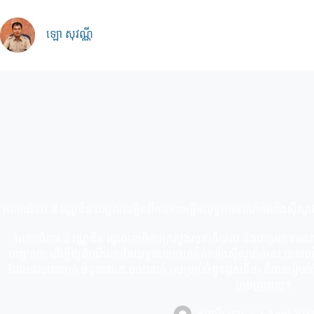
Skip
to
content
ឡោ សុវណ្ណី
លោកជំទាវ ឱ វណ្ណឌីន ពន្យល់លម្អិតពីការចាប់ផ្ដើមយុទ្ធការចាក់វ៉ាក់សាំងស៊ីណូ
លោកជំទាវ ឱ វណ្ណឌីន រដ្ឋលេខាធិការក្រសួងសុខាភិបាល និងជាប្រធានគណៈកម្
បញ្ជាក់ថា ដើម្បីឱ្យដំណើរការនៃយុទ្ធនាការចាក់វ៉ាក់សាំងស៊ីណូវ៉ាក់នេះ
ដែលដល់វេនចាក់ ចំនួន៧៤៥,០០០នាក់ (សម្រាប់ចំនួនដូសទី១) គឺបានរៀបចំផែ
ក្រុមគ្រូពេទ្យ។