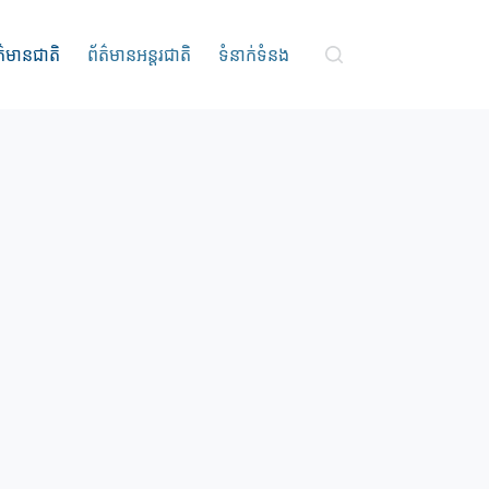
ត៌មានជាតិ
ព័ត៌មានអន្តរជាតិ
ទំនាក់ទំនង