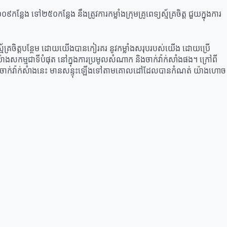
្លែង ទៅ២៥០កន្លែង នឹងត្រូវការកម្លាំងក្រុមគ្រូពេទ្យស្ម័គ្រចិត្ដ ជួយក្នុងការ
ទ្យស្ម័គ្រចិត្ដបន្ថែម ដោយយើងបានកៀរគរ នូវកម្លាំងសរុបរបស់យើង ដោយប្រើ
ជួយយ៉ាងសកម្មជាទីបំផុត នៅក្នុងការប្រមូលសំណាក និងចាក់វ៉ាក់សាំងផង។ ក្រៅពី
ម្បីឱ្យការចាក់វ៉ាក់សំាងនេះ មានសន្ទុះឡើងទៅតាមគោលដៅដែលបានកំណត់ យ៉ាងហោច