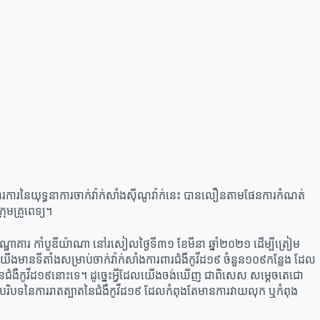
ំណើរការនៃយុទ្ធនាការចាក់វ៉ាក់សាំងស៊ីណូវ៉ាក់នេះ បានលឿនតាមផែនការកំណត់
មគ្រូពេទ្យ។
ងសណ្ឋាគារ កាំបូឌីយ៉ាណា នៅរសៀលថ្ងៃទី៣១ ខែមីនា ឆ្នាំ២០២១ ដើម្បីត្រៀម
ន្នយើងមានទីតាំងសម្រាប់ចាក់វ៉ាក់សាំងការពារជំងឺកូវីដ១៩ ចំនួន១០៩កន្លែង ដែល
បាតនៃជំងឺកូវីដ១៩នោះទេ។ ដូច្នេះអ្វីដែលយើងចង់ឃើញ ជាពិសេស សម្ដេចតេជោ
ុងបរិបទនៃការរាតត្បាតនៃជំងឺកូវីដ១៩ ដែលកំពុងតែមានការវាយលុក ឬកំពុង