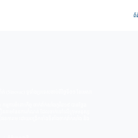
ព័
វ៉ាក់ (Sinovac) ទូទាំងប្រទេសចាប់ពីថ្ងៃទី០១ ខែមេសា
មការចំពោះកិច្ច ចាក់វ៉ាក់សាំងកូវីដ១៩ បានថ្លែង
 បានលឿនតាមផែនការកំណត់ ដែលចាក់ទៅលើក្រុមមនុស្ស
នការមេ ដោយពង្រីកទាំងទីតាំងចាក់វ៉ាក់សាំង និង