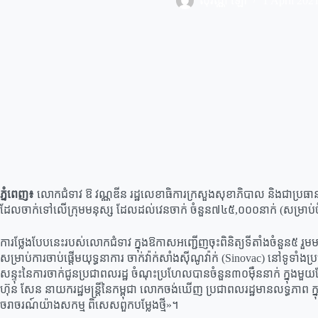
សុវណ្ណី ឡោ
1 April 202
ភ្នំពេញ៖
លោកជំទាវ ឱ វណ្ណឌីន រដ្ឋលេខាធិការក្រសួងសុខាភិបាល និងជាប្រធានគណ
ដែលចាក់ទៅលើក្រុមមនុស្ស ដែលដល់វេនចាក់ ចំនួន៧៤៥,០០០នាក់ (សម្រាប់ចំនួន
ការថ្លែងបែបនេះរបស់លោកជំទាវ ក្នុងឱកាសអញ្ជើញចុះពិនិត្យទីតាំងចំនួន៥ រួមម
សម្រាប់ការចាប់ផ្ដើមយុទ្ធនាការ ចាក់វ៉ាក់សាំងស៊ីណូវ៉ាក់ (Sinovac) នៅទូទាំ
សន្ទុះនៃការចាក់ជូនប្រជាពលរដ្ឋ ចំណុះប្រហែលបានចំនួន៣០ម៉ឺននាក់ ក្នុងមួ
ហ៊ុន សែន នាយករដ្ឋមន្ដ្រីនៃកម្ពុជា លោកចង់ឃើញ ប្រជាពលរដ្ឋមានលទ្ធភាព ក
ចរាចរណ៍យ៉ាងសកម្ម ពិសេសពួកបម្លែងថ្មី»។