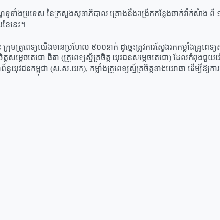
ឌទូទាំងប្រទេស នៃក្រសួងសុខាភិបាល គ្រោងនឹងពង្រីកកន្លែងចាក់វ៉ាក់សំាង ពី ១០៩កន
ួយខែនេះ។
 ក្រុមគ្រូពេទ្យយើងមានប្រហែល ៩០០នាក់ ដូច្នេះត្រូវការស្វែងរកកម្លាំងគ្រូពេ
័គ្រចិត្ដសម្ដេចតេជោ ធីតា (គ្រូពេទ្យស្ម័គ្រចិត្ដ យុវជនសម្ដេចតេជោ) ដែលកំពុង
សហព័ន្ធយុវជនកម្ពុជា (ស.ស.យក), កម្លាំងគ្រូពេទ្យស្ម័គ្រចិត្ដខាងយោធា ដើ