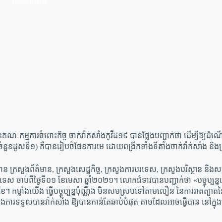
1
ព័ត៌មានជាតិ
ៈកម្មការចំពោះកិច្ច ចាក់វ៉ាក់សាំងកូវីដ១៩ បានថ្លែងបញ្ជាក់ថា ដើម្បីឱ្យដ
ដូសទី១) គឺបានរៀបចំផែនការមេ ដោយពង្រីកទាំងទីតាំងចាក់វ៉ាក់សាំង និងក្រុ
ាន ក្រសួងព័ត៌មាន, ក្រសួងសេដ្ឋកិច្ច, ក្រសួងការបរទេស, ក្រសួងបរិស្ថាន និ
ងប្រទេស ចាប់ពីថ្ងៃទី០១ ខែមេសា ឆ្នាំ២០២១។ លោកជំទាវបានបញ្ជាក់ថា «បច្ចុប្ប
យខែ។ កម្លាំងយើង ធ្វើបច្ចុប្បន្នប៉ុណ្ណឹង មិនសមស្របទៅតាមលឿន នៃការរាតត្
្នុងការទទួលបានវ៉ាក់សាំង ឱ្យបានកាន់តែឆាប់បំផុត តាមដែលអាចធ្វើបាន នៅក្ន