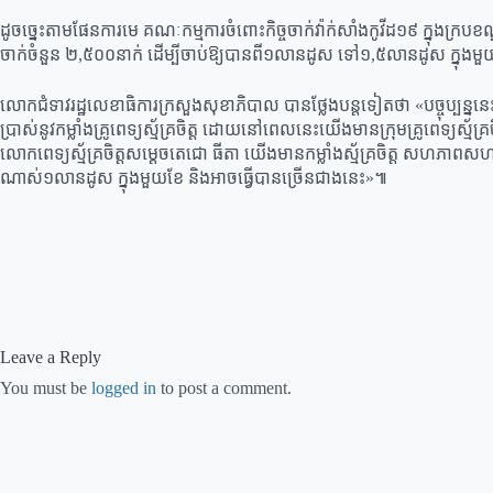
ដូចច្នេះតាមផែនការមេ គណៈកម្មការចំពោះកិច្ចចាក់វ៉ាក់សាំងកូវីដ១៩ ក្នុងក្របខណ្
ចាក់ចំនួន ២,៥០០នាក់ ដើម្បីចាប់ឱ្យបានពី១លានដូស ទៅ១,៥លានដូស ក្នុងម
លោកជំទាវរដ្ឋលេខាធិការក្រសួងសុខាភិបាល បានថ្លែងបន្ដទៀតថា «បច្ចុប្បន្ននេះ
ប្រាស់នូវកម្លាំងគ្រូពេទ្យស្ម័គ្រចិត្ដ ដោយនៅពេលនេះយើងមានក្រុមគ្រូពេទ្យស្ម
លោកពេទ្យស័្មគ្រចិត្ដសម្ដេចតេជោ ធីតា យើងមានកម្លាំងស្ម័គ្រចិត្ដ សហភាព
ណាស់១លានដូស ក្នុងមួយខែ និងអាចធ្វើបានច្រើនជាងនេះ»៕
Leave a Reply
You must be
logged in
to post a comment.