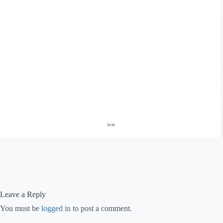
Leave a Reply
You must be
logged in
to post a comment.