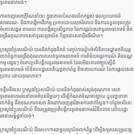
ទូរគមនាគមន៍។
ការចេញសេចក្ដីណែនាំនេះ ក្នុងគោលបំណងលើកកម្ពស់ ផលប្រយោជន៍
សាធារណៈ និងការធ្វើអាជីវកម្ម ប្រកបដោយសុចរិតភាព និងការទទួលខុសត្រូវ
ចំពោះសង្គម តាមរយៈការបង្កើនប្រសិទ្ធភាព នៃការផ្តល់សេវាទូរគមនាគមន៍ និង
ពង្រឹងគុណភាពសេវាទូរសព្ទចល័ត ក៏ដូចជាសេវាអ៊ីនធឺណិត។
ក្រសួងប្រៃសណីយ៍ បាននិងកំពុងខិតខំ បញ្ចប់ការរៀបចំលិខិតបទដ្ឋានគតិយុត្ត
ពាក់ព័ន្ធការពង្រឹងគុណភាពសេវាទូរគមនាគមន៍ ការពិន័យអន្តរការណ៍ និងទណ្ឌ
កម្ម ផ្សេងៗ ចំពោះប្រតិបត្តិករទូរគមនាគមន៍ ដែលមិនគោរពច្បាប់ស្តីពី
ទូរគមនាគមន៍ លិខិតបទដ្ឋានគតិយុត្តពាក់ព័ន្ធ និងគោលការណ៍ នៃការផ្តល់សេវា
ប្រកប ដោយគុណភាព។
ទន្ទឹមនឹងនេះ ក្រសួងប្រៃសណីយ៍ បាននិងកំពុងវាស់ស្ទង់គុណភាព សេវា
ទូរគមនាគមន៍នៅតាមតំបន់នីមួយៗ ដើម្បីកំណត់ចំណុចខ្សោយ ឬបញ្ហានានា
ពាក់ព័ន្ធ នឹងគុណភាពសេវា និងដាក់ចេញនូវវិធានការជាក់ស្តែង។ បន្ថែមលើនេះ
ក្រសួងប្រៃសណីយ៍ នឹងតម្រូវឲ្យប្រតិបត្តិករទូរគមនាគមន៍វិនិយោគ លើហេដ្ឋា
រចនាសម្ព័ន្ធចាំបាច់។
ក្រសួងប្រៃសណីយ៍ នឹងសហការជាមួយស្ថាប័នពាក់ព័ន្ធ ដើម្បីសម្របសម្រួលឲ្យ