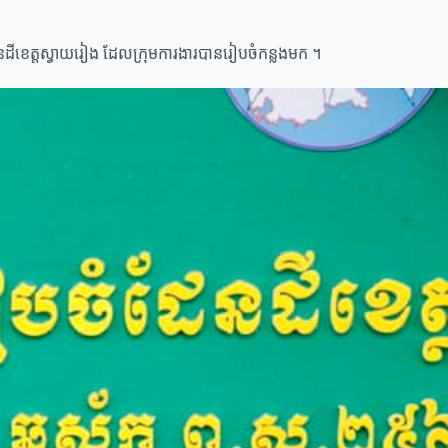
ដែនដីខេត្តស្វាយរៀង ដែលក្រុមការងារបានរៀបចំកន្លងមក ។