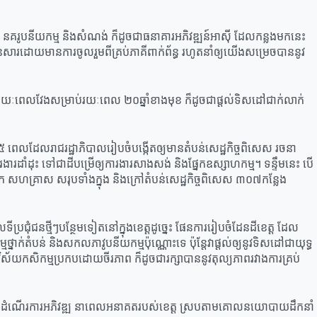
ី នគរូបនីយកម្ម និងសំណង់ ក៏ដូចជាធនាគារអភិវឌ្ឍន៍អាស៊ី ដែលកន្លងមកនេះ
នសារដោយមានការចូលរួមពីគ្រប់ភាគីពាក់ព័ន្ធ រហូតនាំឲ្យយើងសម្រេចបាននូវ
រយៈពេលវែងសម្រាប់រយៈពេល ២០ឆ្នាំខាងមុខ ក៏ដូចជាផ្តល់ទិសដៅជាក់លាក់
០៥ ពេលដែលរាជរដ្ឋាភិបាលរៀបចំបង្កើតឲ្យមានតំបន់សេដ្ឋកិច្ចពិសេស រចនា
យការងារដាំដុះ ទៅជាដីបម្រើឲ្យការងារសាងសង់ និងផ្នែកឧស្សាហកម្ម។​ ទន្ទឹមនេះ​ បើ
 សហគ្រាស សរុបទាំងក្នុង និងក្រៅតំបន់សេដ្ឋកិច្ចពិសេស ៣០៧កន្លែង
ីប្រជុំជនថ្មីៗបន្ថែមទៀតនៅក្នុងខេត្តដូច្នេះ ផែនការរៀបចំដែនដីខេត្ត ដែល
់តំបន់ និងសកលភាវូបនីយកម្មប៉ុណ្ណោះទេ ប៉ុន្តែវាផ្តល់ឲ្យនូវទិសដៅជាយុទ្ធ
ិស័យកសិកម្មប្រកបដោយចីរភាព ក៏ដូចជារក្សាបាននូវតុល្យភាពរវាងការគ្រប់
សម្រាប់ដំណើរការអភិវឌ្ឍ នាពេលអនាគតរបស់ខេត្ត ស្របតាមគោលនយោបាយដឹកនាំ