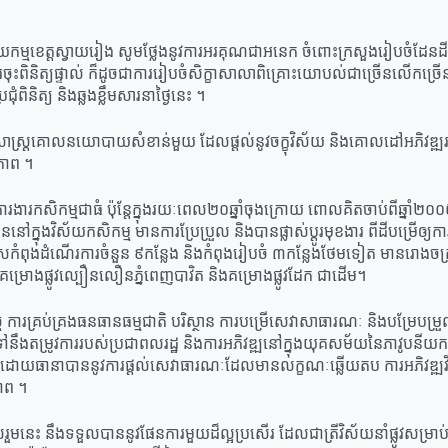
ីយកម្មខេត្តស្វាយរៀង សូមថ្លែងនូវការអរគុណជាអនេក ចំពោះក្រសួងរៀបចំដែនដ
ុះពិនិត្យផ្ទាល់ ក៏ដូចជាការរៀបចំសិក្ខាសាលាពិគ្រោះយោបល់ជាច្រើនលើកច្រើ
ិនិត្យ និងឆ្លងខ្លឹមសារនាថ្ងៃនេះ ។
ធសាស្ត្រគោលនយោបាយសំខាន់មួយ ដែលផ្តល់នូវចក្ខុវិស័យ និងគោលដៅអភិវឌ្ឍ
រភាព ។
ងារកសិកម្មជាធំ ប៉ុន្តែក្នុងរយៈពេល២០ឆ្នាំចុងក្រោយ ពោលគិតចាប់ពីឆ្នាំ២០
ំនួននៅក្នុងវិស័យកសិកម្ម មានការប្រែប្រួល និងបានផ្លាស់ប្ដូរមុខងារ ពីដីបម្រើឲ្
សកំពុងដំណើរការចំនួន ៩កន្លែង និងកំពុងរៀបចំ ៣កន្លែងថែមទៀត មានរោងចក្រ
្រោងផ្លូវល្បឿនលឿនភ្នំពេញបាវិត និងគម្រោងផ្លូវដែក ជាដើម។
ច ការគ្រប់គ្រងធនធានធម្មជាតិ បរិស្ថាន ការបម្រើសេវាសាធារណៈ និងបម្រែបម្រួលទ
រូវការរបស់ប្រជាពលរដ្ឋ និងការអភិវឌ្ឍនៅក្នុងយុគសម័យនៃភាវូបនីយកម្មថ្នាក
ាងមុខ ដោយធានាបាននូវការផ្ដល់សេវាធារណៈដែលមានលក្ខណៈឆ្លើយតប ការអភិវឌ្ឍវ
ភាព ។
ូលរួមនេះ នឹងទទួលបាននូវផែនការមួយដ៏ល្អប្រសើរ ដែលជាត្រីវិស័យនាំផ្លូវ