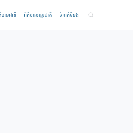
ត៌មានជាតិ
ព័ត៌មានអន្តរជាតិ
ទំនាក់ទំនង