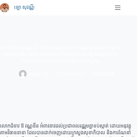
Skip
ឡោ សុវណ្ណី
to
content
លោកជំទាវ ឱ វណ្ណឌីន អំពាវនាវដល់ប្រជាពលរដ្ឋរួមគ្នាទប់ស្កាត់ ដោយ
អនុវត្តតាមវិធាននានា ដែលបានដាក់ចេញដោយក្រសួងសុខាភិបាល
និងការណែនាំរបស់រាជរដ្ឋាភិបាល និងអាជ្ញាធរ
សុវណ្ណី ឡោ
21 March 2021
ព័ត៌មានជាតិ
លោកជំទាវ ឱ វណ្ណឌីន អំពាវនាវដល់ប្រជាពលរដ្ឋរួមគ្នាទប់ស្កាត់ ដោយអនុវត្ត
តាមវិធាននានា ដែលបានដាក់ចេញដោយក្រសួងសុខាភិបាល និងការណែនាំ