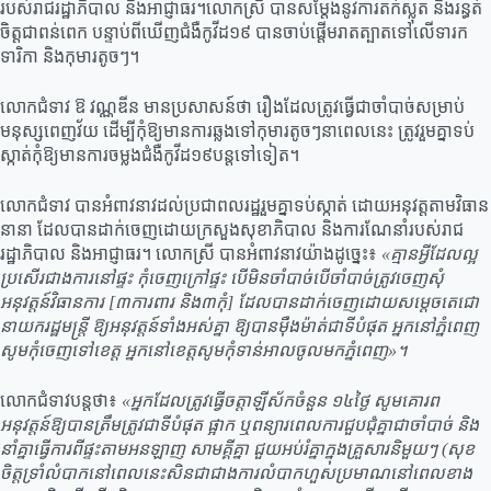
របស់រាជរដ្ឋាភិបាល និងអាជ្ញាធរ។លោកស្រី បានសម្តែងនូវការតក់ស្លុត និងរន្ធត់
ចិត្តជាពន់ពេក បន្ទាប់ពីឃើញជំងឺកូវីដ១៩ បានចាប់ផ្តើមរាតត្បាតទៅលើទារក
ទារិកា និងកុមារតូចៗ។
លោកជំទាវ ឱ វណ្ណឌីន មានប្រសាសន៍ថា រឿងដែលត្រូវធ្វើជាចាំបាច់សម្រាប់
មនុស្សពេញវ័យ ដើម្បីកុំឱ្យមានការឆ្លងទៅកុមារតូចៗនាពេលនេះ ត្រូវរួមគ្នាទប់
ស្កាត់កុំឱ្យមានការចម្លងជំងឺកូវីដ១៩បន្តទៅទៀត។
លោកជំទាវ បានអំពាវនាវដល់ប្រជាពលរដ្ឋរួមគ្នាទប់ស្កាត់ ដោយអនុវត្តតាមវិធាន
នានា ដែលបានដាក់ចេញដោយក្រសួងសុខាភិបាល និងការណែនាំរបស់រាជ
រដ្ឋាភិបាល និងអាជ្ញាធរ។ លោកស្រី បានអំពាវនាវយ៉ាងដូច្នេះ៖
«គ្មានអ្វីដែលល្អ
ប្រសើរជាងការនៅផ្ទះ កុំចេញក្រៅផ្ទះ បើមិនចាំបាច់បើចាំបាច់ត្រូវចេញសុំ
អនុវត្តន៍វិធានការ [៣ការពារ និង៣កុំ] ដែលបានដាក់ចេញដោយសម្តេចតេជោ
នាយករដ្ឋមន្ត្រី ឱ្យអនុវត្តន៍ទាំងអស់គ្នា ឱ្យបានម៉ឺងម៉ាត់ជាទីបំផុត អ្នកនៅភ្នំពេញ
សូមកុំចេញទៅខេត្ត អ្នកនៅខេត្តសូមកុំទាន់អាលចូលមកភ្នំពេញ»។
លោកជំទាវបន្តថា៖
«អ្នកដែលត្រូវធ្វេីចត្តាឡីស័កចំនួន ១៤ថ្ងៃ សូមគោរព
អនុវត្តន៍ឱ្យបានត្រឹមត្រូវជាទីបំផុត ផ្អាក ឬពន្យារពេលការជួបជុំគ្នាជាចាំបាច់ និង
នាំគ្នាធ្វេីការពីផ្ទះតាមអនឡាញ សាមគ្គីគ្នា ជួយអប់រំគ្នាក្នុងគ្រួសារនិមួយៗ (សុខ
ចិត្តទ្រាំលំបាកនៅពេលនេះសិនជាជាងការលំបាកហួសប្រមាណនៅពេលខាង