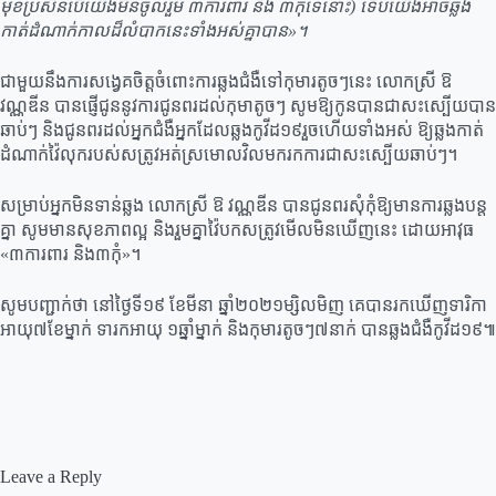
មុខប្រសិនបេីយេីងមិនចូលរួម ៣ការពារ និង ៣កុំទេនោះ) ទេីបយេីងអាចឆ្លង
កាត់ដំណាក់កាលដ៏លំបាកនេះទាំងអស់គ្នាបាន»។
ជាមួយនឹងការសង្វេគចិត្តចំពោះការឆ្លងជំងឺទៅកុមារតូចៗនេះ លោកស្រី ឱ
វណ្ណឌីន បានផ្ញេីជូននូវការជូនពរដល់កុមាតូចៗ សូមឱ្យកូនបានជាសះស្បេីយបាន
ឆាប់ៗ និងជូនពរដល់អ្នកជំងឺអ្នកដែលឆ្លងកូវីដ១៩រួចហេីយទាំងអស់ ឱ្យឆ្លងកាត់
ដំណាក់វ៉ៃលុករបស់សត្រូវអត់ស្រមោលវិលមករកការជាសះស្បេីយឆាប់ៗ។
សម្រាប់អ្នកមិនទាន់ឆ្លង លោកស្រី ឱ វណ្ណឌីន បានជូនពរសុំកុំឱ្យមានការឆ្លងបន្ត
គ្នា សូមមានសុខភាពល្អ និងរួមគ្នាវ៉ៃបកសត្រូវមេីលមិនឃេីញនេះ ដោយអាវុធ
«៣ការពារ និង៣កុំ»។
សូមបញ្ជាក់ថា នៅថ្ងៃទី១៩ ខែមីនា ឆ្នាំ២០២១ម្សិលមិញ គេបានរកឃើញទារិកា
អាយុ៧ខែម្នាក់ ទារកអាយុ ១ឆ្នាំម្នាក់ និងកុមារតូចៗ៧នាក់ បានឆ្លងជំងឺកូវីដ១៩៕
Leave a Reply