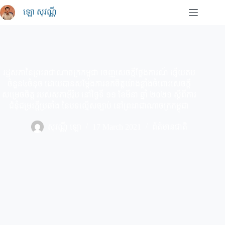
Skip
ឡោ សុវណ្ណី
to
content
រដ្ឋសភានៃព្រះរាជាណាចក្រកម្ពុជា ចេញសេចក្តីថ្លែងការណ៍ ឆ្លើយតប
ចំនួន៤ចំនុច ដោយបានសម្តែងការខកចិត្តយ៉ាងខ្លាំងចំពោះសេចក្តី
សម្រេចចិត្ត របស់សភាអុឺរ៉ុប នៅថ្ងៃទី ១១ ខែមីនា ឆ្នាំ ២០២១ ស្តីពីការ
ជំនុំជម្រះក្តីប្រឆាំង នៃបទល្មើសច្បាប់ នៅព្រះរាជាណាចក្រកម្ពុជា
សុវណ្ណី ឡោ
17 March 2021
ព័ត៌មានជាតិ