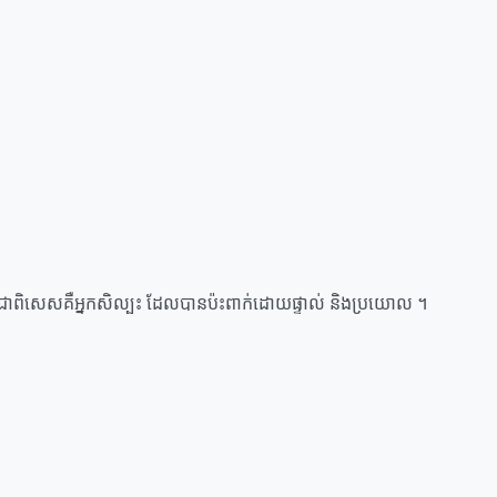
បងប្អូនជាពិសេសគឺអ្នកសិល្បះ ដែលបានប៉ះពាក់ដោយផ្ទាល់ និងប្រយោល ។