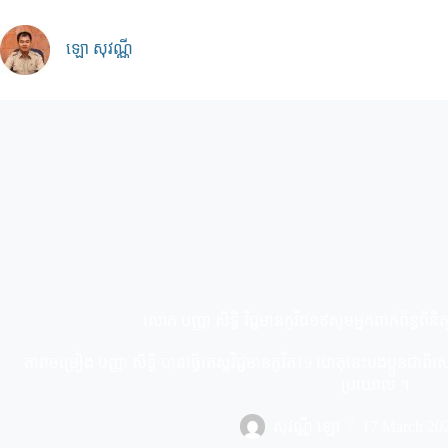
Skip
to
content
ឡោ សុវណ្ណី
លោក បញ្ញា សិទ្ធិ វិជ្ជមានកូវីដ១៩សូមអ្នកពាក់ព័ន្ធពិន
តារាចម្រៀង បញ្ញា សិទ្ធិ បានធ្វើតេស្តវិជ្ជមានកូវីត19 ហេតុនេះបងប្អូនជ
ប្រយោល ។
សុវណ្ណី ឡោ
17 March 20