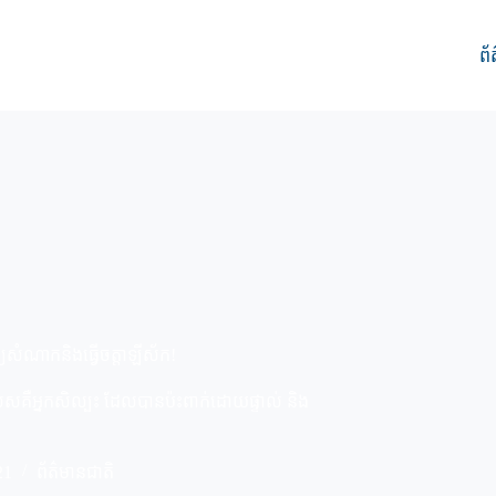
ព័
ិត្យសំណាកនិងធ្វើចត្តាឡីស័ក!
ាពិសេសគឺអ្នកសិល្បះ ដែលបានប៉ះពាក់ដោយផ្ទាល់ និង
21
ព័ត៌មានជាតិ