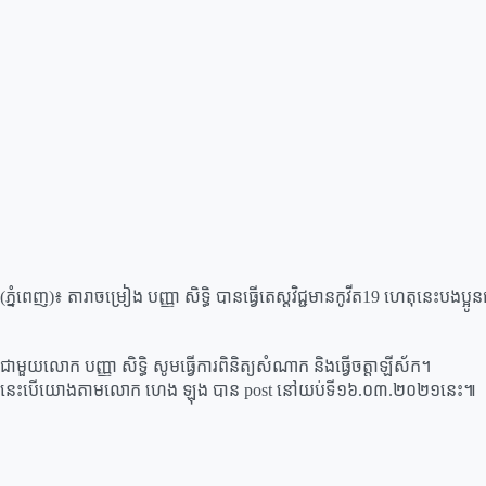
(ភ្នំពេញ)៖ តារាចម្រៀង បញ្ញា សិទ្ធិ បានធ្វើតេស្តវិជ្ជមានកូវីត19 ហេតុនេះ
ជាមួយលោក បញ្ញា សិទ្ធិ សូមធ្វើការពិនិត្យសំណាក និងធ្វើចត្តាឡីស័ក។
នេះបើយោងតាមលោក ហេង ឡុង បាន post នៅយប់ទី១៦.០៣.២០២១នេះ៕