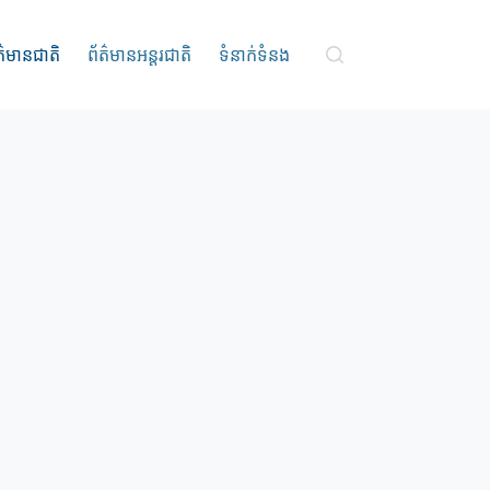
ត៌មានជាតិ
ព័ត៌មានអន្តរជាតិ
ទំនាក់ទំនង