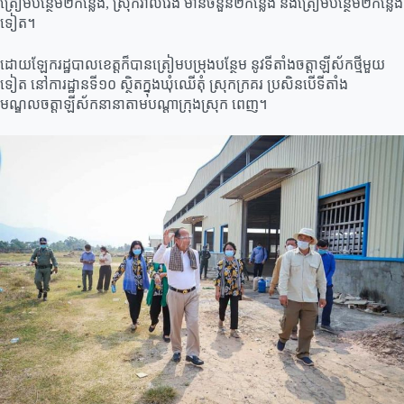
ត្រៀមបន្ថែម២កន្លែង, ស្រុកវាលវែង មានចំនួន២កន្លែង និងត្រៀមបន្ថែម២កន្លែង
ទៀត។
ដោយឡែករដ្ឋបាលខេត្តក៏បានត្រៀមបម្រុងបន្ថែម នូវទីតាំងចត្តាឡីស័កថ្មីមួយ
ទៀត នៅការដ្ឋានទី១០ ស្ថិតក្នុងឃុំឈើតុំ ស្រុកក្រគរ ប្រសិនបើទីតាំង
មណ្ឌលចត្តាឡីស័កនានាតាមបណ្តាក្រុងស្រុក ពេញ។