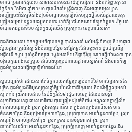
ចាន់ធី ប្រធានកិត្តិយស សាខាសមាគមនារី ដើម្បីសន្តិភាព និងអភិវឌ្ឍខេត្ត នា
ថ្ងៃទី១៦ ខែមីនា ឆ្នាំ២០២១ បានដឹកនាំមន្ត្រីជំនាញ និងអាជ្ញាធរមូលដ្ឋាន
អញ្ជើញចុះពិនិត្យទីតាំងរៀបចំមណ្ឌលចត្តាឡីស័កបម្រុងថ្មី របស់រដ្ឋបាលខេត្ត
ត្រៀមសម្រាប់ទទួលបងប្អូនពលករ ដាក់ឱ្យនៅដាច់ដោយឡែកចំនួន១៤ថ្ងៃ នៅ
ចំណុចការដ្ឋានទី១០ ស្ថិតក្នុងឃុំឈើតុំ ស្រុកក្រគរ ខេត្តពោធិ៍សាត់។
ក្នុងឱកាសនោះ ឯកឧត្តមអភិបាលខេត្ត បានណែនាំ ដល់មន្ទីរជំនាញ និងអាជ្ញាធ
រមូលដ្ឋាន ត្រូវពិនិត្យ និងបំពេញបន្ថែម នូវផ្នែកខ្លះដែលខ្វះខាត ដូចជាប្រព័ន្ធ
អគ្គិសនី កង្ហារ ប្រព័ន្ធទឹកស្អាត បង្គន់អនាម័យ ទីធ្លាជុំវិញ ដោយធ្វើយ៉ាងណា បាន
បង្កលក្ខណៈងាយស្រួល ដល់បងប្អូនប្រជាពលរដ្ឋ អាចស្នាក់នៅ និងហាត់កីឡា
ក្នុងអំឡុងពេលធ្វើចត្តាឡីស័កផងដែរ។
សូមបញ្ជាក់ថា ដោយសារតែចំនួនពលករខ្មែរត្រឡប់មកពីថៃ មានចំនួនកាន់តែ
ច្រើន ក្នុងអំឡុងពិធីបុណ្យចូលឆ្នាំថ្មីប្រពៃណីជាតិខ្មែរនោះ និងដើម្បីចូលរួមទប់
ស្កាត់ការឆ្លងរីករាលដាល នៃជំងឺកូវីដ១៩ រដ្ឋបាលខេត្ត ដែលមានមន្ទីរ
សុខាភិបាលខេត្ត ជាសេនាធិការ បានត្រៀមរៀបចំទីតាំង មណ្ឌលចត្តាឡីស័ក
នៅតាមបណ្តាក្រុង ស្រុក ក្នុងខេត្តពោធិ៍សាត់ ក្នុងនោះក្រុងពោធិ៍សាត់ មាន
ចំនួន២កន្លែង និងត្រៀមបន្ថែម៣កន្លែង, ស្រុកបាកាន មានចំនួន៥កន្លែង, ស្រុក
កណ្តៀង មានចំនួន៤កន្លែង, ស្រុកក្រគរ មានចំនួន៣កន្លែង, ស្រុក
តាលោសែនជ័យ មានចំនួន២កន្លែង, ស្រុកភ្នំក្រវាញ មានចំនួន២កន្លែង និង