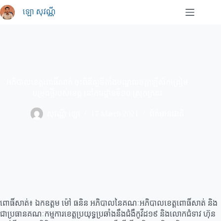
Skip
ឡោ សុវណ្ណី
to
content
អភិបាលខេត្តពោធិ៍សាត់ ចុះពិនិត្យទីតាំងមណ្ឌលចត្តាឡីស័កត្រៀម
បម្រុងថ្មីរបស់ខេត្ត នៅការដ្ឋានទី១០ ស្រុកក្រគរ
សុវណ្ណី ឡោ
17 March 2021
ព័ត៌មានជាតិ
ពោធិ៍សាត់៖ ឯកឧត្តម ម៉ៅ ធនិន អភិបាលនៃគណៈអភិបាលខេត្តពោធិ៍សាត់ និង
ជាប្រធានគណៈកម្មការខេត្តប្រយុទ្ធប្រឆាំងនឹងជំងឺកូវីដ១៩ និងលោកជំទាវ ហ៊ុន