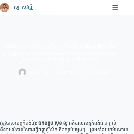
Skip
ឡោ សុវណ្ណី
to
content
អភិបាលខេត្តកំពង់ធំ ពន្យល់ពីសារ:សំខាន់នៃការធ្វើចត្តាឡីស័ក និង
ច្បាប់ផ្សេងៗ…ព្រមទាំងយកអំណោយ​របស់សម្តេចតេជោ​ជូនដល់បង
ប្អូនពលករ​ដែល​ទើបវិលត្រឡប់មក​ពីប្រទេសថៃ
សុវណ្ណី ឡោ
16 March 2021
ព័ត៌មានជាតិ
(រដ្ឋបាលខេត្តកំពង់ធំ):
ឯកឧត្តម សុខ លូ
អភិបាលខេត្តកំពង់ធំ ពន្យល់
ពីសារ:សំខាន់នៃការធ្វើចត្តាឡីស័ក និងច្បាប់ផ្សេងៗ…ព្រមទាំងយកអំណោយ