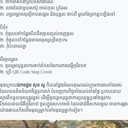
១. ពាក់ម៉ាស់នៅគ្រប់ទីសាធារណៈ
២. លាងដៃជាមួយសាប៊ូ អាល់កុល ឬជែល
៣. រក្សាគម្លាតសុវត្ថិភាពសង្គម និងបុគ្គល ចាប់ពី មួយម៉ែត្រកន្លះឡើងទៅ
បីកុំ៖
១. កុំចូលទៅកន្លែងបិទជិតគ្មានខ្យល់ចេញចូល
២. កុំចូលទៅកន្លែងមានមនុស្សច្រើនកុះករ
៣. កុំប៉ះពាល់គ្នា
ពីរចូលរួម៖
១. ចូលរួមយុទ្ធនាការចាក់វ៉ាក់សាំងការពាងជម្ងឺកូវីដ១៩
២. ប្រើ QR Code Stop Covid
ចុងក្រោយ
ឯកឧត្តម សុខ លូ
ក៏បានថ្លែងអំណរគុណដល់ក្រុមការងារ​ទាំងអស់
ដែលបានខិតខំយកចិត្តទុកដាក់ បំពេញភារកិច្ចទាំងយប់ទាំងថ្ងៃ ប្រកបដោយ
ស្មារតីទទួលខុសត្រូវខ្ពស់ ដើម្បីចូលរួមយុទ្ធនាការប្រយុទ្ធប្រឆាំង​នូវការ
រីករាលដាលជំងឺកូវីដ១៩ ចូលក្នុងសហគមន៍ ដែលជាជំងឺសកលមួយ មានការឆ្លង
យ៉ាង​ឆាប់​រហ័សពី​មនុស្ស​ម្នាក់ទៅមនុស្សម្នាក់ទៀត។