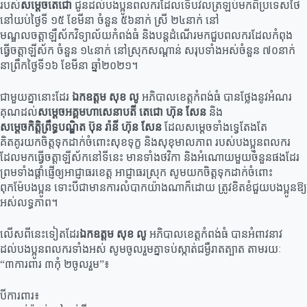
របស់
សម្តេចតេជោ
ជូនដល់បងប្អូនពលករដែលទើបវិលត្រឡប់មក​ពីប្រទេស​ថៃ
នៅយប់ថ្ងៃទី ១៥ ខែមីនា ចំនួន ៥៦នាក់ ស្រី ២៤នាក់ នៅ
មណ្ឌលចត្តាឡឺស័កវិទ្យាល័យកំពង់ធំ និងបន្តដំណើរមកជួបពលករដែលកំពុង
ធ្វើចត្តាឡីស័ក ចំនួន ១៤នាក់ នៅស្រុកសណ្ដាន់ សរុបទាំងអស់ចំនួន ៧០នាក់
នាព្រឹកថ្ងៃទី១៦ ខែមីនា ឆ្នាំ២០២១។
ជាមួយគ្នានោះដែរ
ឯកឧត្តម សុខ លូ
អភិបាលខេត្តកំពង់ធំ បានថ្លែងនូវអំណរ
គុណដល់
សម្ដេចអគ្គមហា​សេនា​បតី តេជោ ហ៊ុន សែន
និង
សម្ដេចកិតិ្តព្រឹទ្ធបណ្ឌិត ប៊ុន រ៉ានី ហ៊ុន សែន
ដែលសម្ដេច​ទាំងទ្វេ​តែងតែ​
គិតគូរយកចិត្តទុកដាក់ចំពោះសុខទុក្ខ និងសុខុមាលភាព របស់បងប្អូនពលករ
ដែលមកធ្វើចត្តាឡីស័កនៅទីនេះ មានទាំងថវិកា និងអំណោយមួយចំនួនផងដែរ
ព្រមទាំងផ្តាំផ្ញើឲ្យអាជ្ញាធរខេត្ត អាជ្ញាធរស្រុក សូមយក​ចិត្តទុក​ដាក់ចំពោះ
ពុកម៉ែបងប្អូន ទោះបីជាមានការលំបាកយ៉ាងណាក៏ដោយ ត្រូវខិតខំជួយបងប្អូនឱ្យ
អស់លទ្ធភាព។
លើសពីនេះទៀតដែរ
ឯកឧត្តម សុខ លូ
អភិបាលខេត្តកំពង់ធំ បានអំពាវនាវ
ដល់បងប្អូនពលករទាំងអស់ សូម​ចូលរួម​គ្នាទប់ស្កាត់ជម្ងឺរាតត្បាត តាមរយៈ
“៣ការពារ ៣កុំ ២ចូលរួម”៖
បីការពារ៖