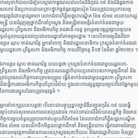
ការសុខាភិបាលដើម្បីទប់ស្កាត់កាឆ្លងរាលដាលនៃជំងឺកូវីដ-១៩ និងជំងឺឆ្លងកាច
សាហាវ និងប្រកបដោយគ្រោះថ្នាក់ធ្ងន់ធ្ងរផ្សេងទៀត ដែលត្រូវបានប្រកាសឲ្យ
អនុវត្តន៍ជាបន្ទាន់រួចមក លោកជំទាវកិត្តិសង្គហបណ្ឌិត ម៉ែន សំអន ឧបនាយករដ្ឋ
មន្ត្រី បានជំរុញឲ្យថ្នាក់ដឹកនាំក្រសួង និងមន្ត្រីតាមមន្ទីរទំនាក់ទំនងជាមួយ
រដ្ឋសភា-ព្រឹទ្ធសភា និងអធិការកិច្ច រាជធានី-ខេត្ត ចូលរួមចុះផ្សព្វផ្សាយឲ្យបាន
ទូលំទូលាយជូនដល់ប្រជាពលរដ្ឋនៅតាមមូលដ្ឋាន ។ នេះបើតាមឲ្យដឹងពីឯក
ឧត្តម ណុប ចាន់ណារិន្ទ អ្នកនាំពាក្យ និងជារដ្ឋលេខាធិការ ក្រសួងទំនាក់ទំនងជា
មួយេដ្ឋសភា-ព្រឹទ្ធសភា និងអធិការកិច្ច កាលពីថ្ងៃចន្ទ ទី១៥ ខែមីនា ឆ្នាំ២០២១ ។
ឯកឧត្តម ណុប ចាន់ណារិន្ទ បានបន្តថា ក្រសួងទំនាក់ទំនងជាមួយរដ្ឋសភា-
ព្រឹទ្ធសភា និងអធិការកិច្ច ត្រូវបានរាជរដ្ឋាភិបាលប្រគល់បេសកកម្មឲ្យដឹកនាំ និង
គ្រប់គ្រងរាល់កិថ្ចការសម្របសម្រួល ធ្វើទំនាក់ទំនងជាមួយរដ្ឋសភា-ព្រឹទ្ធសភា
និងធ្វើការងារអធិការកិច្ចលើគ្រប់វិស័យ ក្នុងនោះការផ្សព្វផ្សាយច្បាប់គឺជាផ្នែកមួយ
នៃការងារស្នូលដែលត្រូវអនុវត្តន៍ ។
អ្នកនាំពាក្យរូបនេះបន្តថា បើទោះជាបច្ចុប្បន្នបញ្ហាជំងឺរាត្បាតកូវីដ-១៩ បានធ្វើ
ឲ្យប៉ះពាល់សុខមាលភាពរបស់ប្រជាជន ការប៉ះពាល់លើវិស័យសេដ្ឋកិច្ច និងមាន
កិច្ចការមួយចំនួនត្រូវបានកាត់បន្ថយក៏ពិតមែន តែលោកជំទាវកិត្តិសង្គហបណ្ឌិត
ម៉ែន សំអន បានលើកទឹកចិត្តដល់ថ្នាក់ដឹកនាំ និងមន្ត្រីរាជការ ធ្វើការតាមជំនាញ
ដោយអនុវត្តតាមវិធានការរបស់ក្រសួងសុខាភិបាល និងរាជរដ្ឋាភិបាល មិនត្រូវ