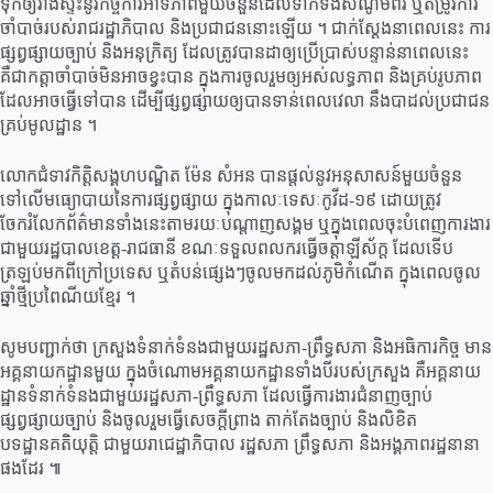
ទុកឲ្យរាំងស្ទះនូវកិច្ចការអាទិភាពមួយចំនួនដែលទាក់ទងសំណូមពរ ឬតម្រូវការ
ចាំបាច់របស់រាជរដ្ឋាភិបាល និងប្រជាជននោះឡើយ ។ ជាក់ស្តែងនាពេលនេះ ការ
ផ្សព្វផ្សាយច្បាប់ និងអនុក្រិត្យ ដែលត្រូវបានដាឲ្យប្រើប្រាស់បន្ទាន់នាពេលនេះ
គឺជាកត្តាចាំបាច់មិនអាចខ្វះបាន ក្នុងការចូលរួមឲ្យអស់លទ្ធភាព និងគ្រប់រូបភាព
ដែលអាចធ្វើទៅបាន ដើម្បីផ្សព្វផ្សាយឲ្យបានទាន់ពេលវេលា នឹងបាដល់ប្រជាជន
គ្រប់មូលដ្ឋាន ។
លោកជំទាវកិត្តិសង្គហបណ្ឌិត ម៉ែន សំអន បានផ្តល់នូវអនុសាសន៍មួយចំនួន
ទៅលើមធ្យោបាយនៃការផ្សព្វផ្សាយ ក្នុងកាលៈទេសៈកូវីដ-១៩ ដោយត្រូវ
ចែករំលែកព័ត៌មានទាំងនេះតាមរយៈបណ្តាញសង្គម ឬក្នុងពេលចុះបំពេញការងារ
ជាមួយរដ្ឋបាលខេត្ត-រាជធានី ខណៈទទួលពលករធ្វើចត្តាឡីស័ក្ត ដែលទើប
ត្រឡប់មកពីក្រៅប្រទេស ឬតំបន់ផ្សេងៗចូលមកដល់ភូមិកំណើត ក្នុងពេលចូល
ឆ្នាំថ្មីប្រពៃណីយខ្មែរ ។
សូមបញ្ជាក់ថា ក្រសួងទំនាក់ទំនងជាមួយរដ្ឋសភា-ព្រឹទ្ធសភា និងអធិការកិច្ច មាន
អគ្គនាយកដ្ឋានមួយ ក្នុងចំណោមអគ្គនាយកដ្ឋានទាំងបីរបស់ក្រសួង គឺអគ្គនាយ
ដ្ឋានទំនាក់ទំនងជាមួយរដ្ឋសភា-ព្រឹទ្ធសភា ដែលធ្វើការងារជំនាញច្បាប់
ផ្សព្វផ្សាយច្បាប់ និងចូលរួមធ្វើសេចក្តីព្រាង តាក់តែងច្បាប់ និងលិខិត
បទដ្ឋានគតិយុត្តិ ជាមួយរាជេដ្ឋាភិបាល រដ្ឋសភា ព្រឹទ្ធសភា និងអង្គភាពរដ្ឋនានា
ផងដែរ ៕