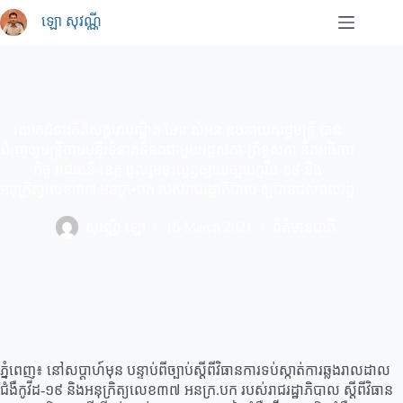
Skip
ឡោ សុវណ្ណី
to
content
លោកជំទាវកិតិសង្គហបណ្ឌិត ម៉ែន សំអន ឧបនាយករដ្ឋមន្ត្រី បាន
ជំរុញឲ្យមន្ត្រីតាមមន្ទីរទំនាក់ទំនងជាមួយរដ្ឋសភា-ព្រឹទ្ធសភា និងអធិការ
កិច្ច រាជធានី-ខេត្ត ចូលរួមចុះផ្សព្វផ្សាយច្បាប់កូវីដ-១៩ និង
អនុក្រិត្យលេខ៣៧ អនក្រ•បក របស់រាជរដ្ឋាភិបាល ឲ្បបានដល់ពលរដ្ឋ
សុវណ្ណី ឡោ
16 March 2021
ព័ត៌មានជាតិ
ភ្នំពេញ៖ នៅសប្តាហ៍មុន បន្ទាប់ពីច្បាប់ស្តីពីវិធានការទប់ស្កាត់ការឆ្លងរាលដាល
ជំងឺកូវីដ-១៩ និងអនុក្រិត្យលេខ៣៧ អនក្រ.បក របស់រាជរដ្ឋាភិបាល ស្តីពីវិធាន