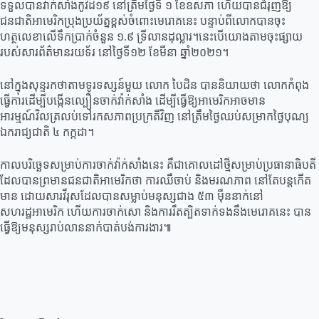
ទទួលបានវ៉ាក់សាំងកូវីដ១៩ នៅត្រឹមថ្ងៃទី ១ ខែឧសភា ហើយបានជំរុញឱ្យ
ជនជាតិអាមេរិកប្រុងប្រយ័ត្នខ្ពស់ចំពោះមេរោគនេះ បន្ទាប់ពីលោកបានចុះ
ហត្ថលេខាលើទឹកប្រាក់ចំនួន ១.៩ ទ្រីលានដុល្លារ​។នេះបើយោងតាមចុះផ្សាយ
របស់សារព័ត៌មានរយទ័រ នៅថ្ងៃទី១២ ខែមីនា ឆ្នាំ២០២១។
នៅក្នុងសុន្ទរកថាតាមទូរទស្សន៍មួយ លោក បៃដិន បាននិយាយថា លោកកំពុង
ធ្វើការដើម្បីបង្កើនល្បឿនចាក់វ៉ាក់សាំង ដើម្បីធ្វើឱ្យអាមេរិកអាចមាន
អារម្មណ៍វិលត្រលប់ទៅរកសភាពប្រក្រតីវិញ នៅត្រឹមថ្ងៃឈប់សម្រាកថ្ងៃបុណ្យ
ឯករាជ្យជាតិ ៤ កក្កដា។
កាលបរិច្ឆេទសម្រាប់ការចាក់វ៉ាក់សាំងនេះ គឺជាគោលដៅថ្មីសម្រាប់ប្រធានាធិបតី
ដែលបានព្រមានជនជាតិអាមេរិកថា ការឈឺចាប់ និងមរណភាព នៅតែបន្តកើត
មាន ដោយសារវីរុសដែលបានសម្លាប់មនុស្សជាង ៥៣ ម៉ឺននាក់នៅ
សហរដ្ឋអាមេរិក​ ហើយការចាក់សោ និងការរឹតត្បិតទាក់ទងនឹងមេរោគនេះ បាន
ធ្វើឱ្យមនុស្សរាប់លាននាក់បាត់បង់ការងារ៕