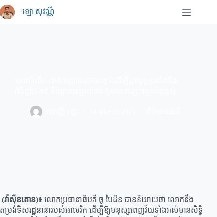
Skip
ឡោ សុវណ្ណី
to
content
លោកបៃដិន ដាក់ចេញផែនការបន្ទាប់ដើម្បីប្រយុទ្ធប្រឆាំងនឹង
ជំងឺកូវីដ-១៩ និងព្រមានប្រជាជនឱ្យមានការប្រុងប្រយ័ត្នខ្ពស់
សុវណ្ណី ឡោ
14 March 2021
ព័ត៌មានជាតិ
(វ៉ាស៊ីនតោន)៖
លោកប្រធានាធិបតី ចូ បៃដិន បាននិយាយថា លោកនឹង
តម្រង់ទិសរដ្ឋនានារបស់អាមេរិក ដើម្បីឱ្យមនុស្សពេញវ័យទាំងអស់មានសិទ្ធិ