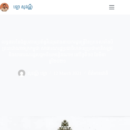
Skip
ឡោ សុវណ្ណី
to
content
លទ្ធផលនៃជំនួបតាមប្រព័ន្ធវីដេអូរវាងនាយករដ្ឋមន្រ្តីនៃប្រទេសទាំងបី
ព្រះរាជាណាចក្រកម្ពុជា សាធារណរដ្ឋប្រជាធិបតេយ្យប្រជាមានិតឡាវ
និងសាធារណរដ្ឋសង្គមនិយមវៀតណាម នៅថ្ងៃទី១០ ខែមីនា
ឆ្នាំ២០២១
សុវណ្ណី ឡោ
12 March 2021
ព័ត៌មានជាតិ