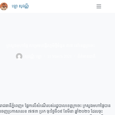
Skip
ឡោ សុវណ្ណី
to
content
ក្រសួងមហាផ្ទៃ សម្រេចបង្កើតភូមិថ្មីចំនួន ៣៧ នៅខេត្តក្រចេះ
សុវណ្ណី ឡោ
11 March 2021
ព័ត៌មានជាតិ
រាជធានីភ្នំពេញ៖ ផ្អែកលើសំណើរបស់រដ្ឋបាលខេត្តក្រចេះ ក្រសួងមហាផ្ទៃបាន
ចេញប្រកាសលេខ ៧៧៣ ប្រក ចុះថ្ងៃទី០៩ ខែមីនា ឆ្នាំ២០២១ ដែលចុះ