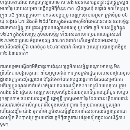
ហត្ថលេខាដោយ សម្ដេចក្រឡាហោម ស ខេង ឧបនាយករដ្ឋមន្ត្រី រដ្ឋមន្ត្រីក្រសួង
មហាផ្ទៃ ដោយសម្រេច បង្កើតភូមិថ្មីចំនួន ៣៧ ស្ថិតក្នុងឃុំ សង្កាត់ ១៧ នៃស្រុក
ក្រុង ០៥ ក្នុងខេត្តក្រចេះ។ មកទល់បច្ចុប្បន្ន ខេត្តក្រចេះមានស្រុក ក្រុងចំនួន ០៦
ឃុំ សង្កាត់ ៤៧ និងភូមិ ២៥៨ ដែលក្នុងចំណោមភូមិទាំងអស់នេះមាន ឧបសម្ព័ន្ធ
ជារចនាសម្ព័ន្ធ គ្រប់គ្រងរដ្ឋបាលបណ្ដោះអាសន្ន ឬហៅថា ភូមិ ឧបសម្ព័ន្ធចំនួន
១២៤។ ក្នុងភូមិសាស្រ្ត ភូមិឧបសម្ព័ន្ធ ទាំងអស់នោះមានប្រជាពលរដ្ឋរស់នៅ
២២.៦២០គ្រួសារ ចំនួនមនុស្ស ៨៧.០៧៦នាក់ ហើយអ្នកដែលមានអាយុ
ចាប់ពី១៨ឆ្នាំឡើង មានចំនួន ៤៦.៨៣៥នាក់ និងបាន ចុះឈ្មោះបោះឆ្នោតចំនួន
៣២.៦៣៨នាក់។
ការសម្រេចបង្កើតភូមិថ្មីជាផ្លូវការជំនួសឲ្យភូមិឧបសម្ព័ន្ធបណ្ដោះអាសន្ន មិន
ត្រឹមតែបានបង្កលក្ខណៈ ងាយស្រួលដល់ ការគ្រប់គ្រងរដ្ឋបាលរបស់អាជ្ញាធរមូល
ដ្ឋានខេត្តក្រចេះប៉ុណ្ណោះទេ ប៉ុន្តែថែមទាំងបានបង្កលទ្ធភាព ធំធេងសម្រាប់ការ
អភិវឌ្ឍមូលដ្ឋាននៅតំបន់ដាច់ស្រយាលនេះទៀតផង។ អាស្រ័យហេតុនេះ ក្រុម
ការងារ និង រដ្ឋបាល ខេត្តក្រចេះសូមសម្ដែងអំណរគុណដ៏ជ្រាលជ្រៅជូន សម្ដេច
ក្រឡាហោម ឧបនាយករដ្ឋមន្ត្រី រដ្ឋមន្ត្រី ក្រសួងមហាផ្ទៃ ដែលបាន ឆ្លើយតបទាន់
ពេលវេលាចំពោះសំណូមពរដ៏ទទូចរបស់អាជ្ញាធរ និងប្រជាពលរដ្ឋមូលដ្ឋាន
ហើយសង្ឃឹម យ៉ាង មុតមាំថា ភូមិឧបសម្ព័ន្ធដែលនៅសេសសល់ចំនួនប្រមាណ
៨០ទៀត នឹងបានប្រែក្លាយទៅជា ភូមិថ្មីជាផ្លូវការ បន្ថែមទៀតក្នុងពេលដ៏ខ្លីខាង
មុខ។