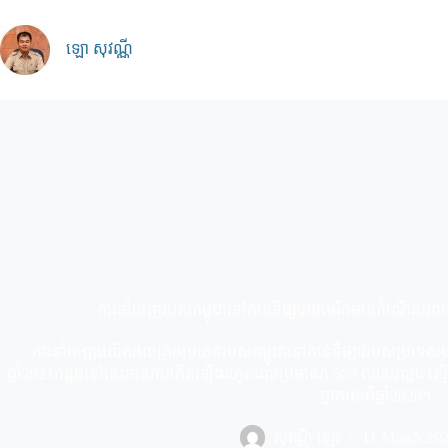
Skip
to
content
ឡោ សុវណ្ណី
ការនាំចេញរបស់កម្ពុជាទៅកាន់ទីផ្សារអាមេរិកមានកំណើនដល់ជ
ការនាំចេញផលិតផលគ្រប់ប្រភេទរបស់កម្ពុជាទៅកាន់ទីផ្សាររបស់ប្រទេសមហ
ឆ្នាំ2021កន្លងទៅនេះមានការកើនឡើងរហូតដល់ប្រមាណ 580 លានដុល្លារ
គ្នាកាលពីឆ្នាំ2020។
សុវណ្ណី ឡោ
11 March 20