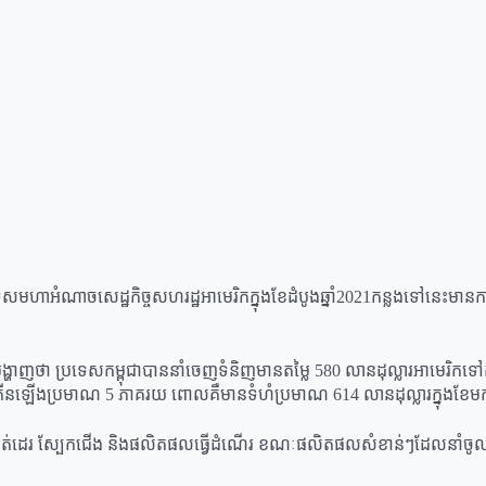
រទេសមហាអំណាចសេដ្ឋកិច្ចសហរដ្ឋអាមេរិកក្នុងខែដំបូងឆ្នាំ2021កន្លងទៅនេះម
្ហាញថា ប្រទេសកម្ពុជាបាននាំចេញទំនិញមានតម្លៃ 580 លានដុល្លារអាមេរ
ានកើនឡើងប្រមាណ 5 ភាគរយ ពោលគឺមានទំហំប្រមាណ 614 លានដុល្លារក្នុងខែមករ
ត់ដេរ ស្បែកជើង និងផលិតផលធ្វើដំណើរ ខណៈផលិតផលសំខាន់ៗដែលនាំចូលពី