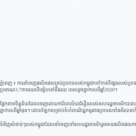
ភ្នំពេញ ៖ ការនាំចេញផលិតផលគ្រប់ប្រភេទរបស់កម្ពុជាទៅកាន់ទីផ្សាររបស់ប្
ប្រមាណ3.7ភាគរយបើធៀបទៅនឹងរយៈពេលដូចគ្នាកាលពីឆ្នាំ2020។
ផ្អែកតាមទិន្នន័យដែលចេញដោយការិយាល័យជំរឿនរបស់សហរដ្ឋអាមេរិកបានបង
គ្នាកាលពីឆ្នាំមុន។ ដោយឡែកសម្រាប់ទំហំពាណិជ្ជកម្មរវាងប្រទេសទាំងពីរប
ទំនិញសំខាន់ៗរបស់កម្ពុជាដែលនាំចេញទៅសហរដ្ឋអាមេរិករួមមានផលិតផលកា