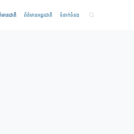
ត៌មានជាតិ
ព័ត៌មានអន្តរជាតិ
ទំនាក់ទំនង