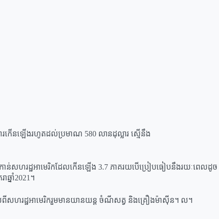
ានការកើនឡើងរហូតដល់ប្រមាណ 580 លានដុល្លារ ស្មើនឹង
ិកទៅកាន់សហរដ្ឋអាមេរិកដែលកើនឡើង 3.7 ភាគរយបើប្រៀបធៀបនឹងរយៈពេលដូច
ាឆ្នាំ2021។
សហរដ្ឋអាមេរិករួមមានយានយន្ត ចំណីសត្វ និងគ្រឿងម៉ាស៊ីន។ ល។