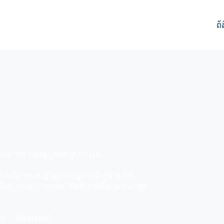
ព័
ាង 580 លានដុល្លារនៅឆ្នាំ2021នេះ
ាអំណាចសេដ្ឋកិច្ចសហរដ្ឋអាមេរិកក្នុងខែដំបូង
 ស្មើនឹងប្រមាណ3.7ភាគរយបើធៀបទៅនឹងរយៈពេលដូច
21
ព័ត៌មានជាតិ