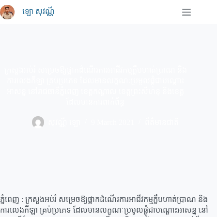
Skip
ឡោ សុវណ្ណី
to
content
ក្រសួងអប់រំ សម្រេចឱ្យផ្អាកដំណើរការអាជីវកម្មក្លឹបហាត់ប្រាណ និង
ការលេងកីឡា គ្រប់ប្រភេទ ដែលមានលក្ខណៈប្រមូលផ្តុំជាបណ្តោះ
អាសន្ន នៅរាជធានីភ្នំពេញ ខេត្តកណ្តាល ខេត្តព្រះសីហនុ និងខេត្ត
ដែលមានការពាក់ព័ន្ធ
សុវណ្ណី ឡោ
9 March 2021
ព័ត៌មានជាតិ
ភ្នំពេញ : ក្រសួងអប់រំ សម្រេចឱ្យផ្អាកដំណើរការអាជីវកម្មក្លឹបហាត់ប្រាណ និង
ការលេងកីឡា គ្រប់ប្រភេទ ដែលមានលក្ខណៈប្រមូលផ្តុំជាបណ្តោះអាសន្ន នៅ