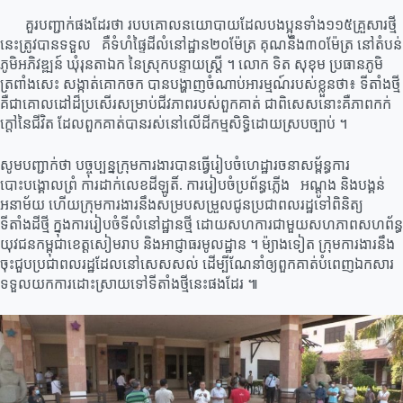
គួរបញ្ជាក់ផងដែរថា របបគោលនយោបាយដែលបងប្អូនទាំង១១៥គ្រួសារថ្មី
នេះត្រូវបានទទួល គឺទំហំផ្ទៃដីលំនៅដ្ឋាន២០ម៉ែត្រ គុណនឹង៣០ម៉ែត្រ នៅតំបន់
ភូមិអភិវឌ្ឍន៍ ឃុំរុនតាឯក នៃស្រុកបន្ទាយស្រ្តី ។ លោក ទិត សុខុម ប្រធានភូមិ
ត្រពាំងសេះ សង្កាត់គោកចក បានបង្ហាញចំណាប់អារម្មណ៍របស់ខ្លួនថា៖ ទីតាំងថ្មី
គឺជាគោលដៅដ៏ប្រសើរសម្រាប់ជីវភាពរបស់ពួកគាត់ ជាពិសេសនោះគឺភាពកក់
ក្តៅនៃជីវិត ដែលពួកគាត់បានរស់នៅលើដីកម្មសិទ្ធិដោយស្របច្បាប់ ។
សូមបញ្ជាក់ថា បច្ចុប្បន្នក្រុមការងារបានធ្វើរៀបចំហេដ្ឋារចនាសម្ព័ន្ធការ
បោះបង្គោលព្រំ ការដាក់លេខដីឡូតិ៍. ការរៀបចំប្រព័ន្ធភ្លើង អណ្តូង និងបង្គន់
អនាម័យ ហើយក្រុមការងារនឹងសម្របសម្រួលជូនប្រជាពលរដ្ឋទៅពិនិត្យ
ទីតាំងដីថ្មី ក្នុងការរៀបចំទីលំនៅដ្ឋានថ្មី ដោយសហការជាមួយសហភាពសហព័ន្ធ
យុវជនកម្ពុជាខេត្តសៀមរាប និងអាជ្ញាធរមូលដ្ឋាន ។ ម៉្យាងទៀត ក្រុមការងារនឹង
ចុះជួបប្រជាពលរដ្ឋដែលនៅសេសសល់ ដើម្បីណែនាំឲ្យពួកគាត់បំពេញឯកសារ
ទទួលយកការដោះស្រាយទៅទីតាំងថ្មីនេះផងដែរ ៕