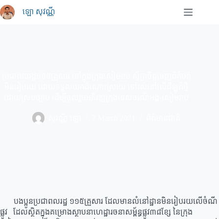
Skip
ឡោ សុវណ្ណី
to
content
ប្រជាពលរដ្ឋ១១៥គ្រួសារ នៅក្នុងក្រុងសៀម​រាប ស្ម័គ្រចិត្តចេញពីតំបន់
មិនរៀបរយ ដោយ​ទទួលយកដំណោះស្រាយ ទៅរស់នៅលើ​ដី​ឡូត៌ថ្មី
ដោយស្របច្បាប់ ដើម្បីចូលរួម​អភិវឌ្ឍក្រុងទេសចរណ៍អង្គ-សៀមរាប
សុវណ្ណី ឡោ
7 March 2021
ព័ត៌មានជាតិ
បងប្អូនប្រជាពលរដ្ឋ ១១៥គ្រួសារ ដែលមានលំនៅដ្ឋានមិនរៀបរយលើចំណី
ផ្លូវ ដែលស្ថិតក្នុងគម្រោងស្ថាបនាហេដ្ឋារចនាសម្ព័ន្ធផ្លូវ៣៨ខ្សែ នៃក្រុង