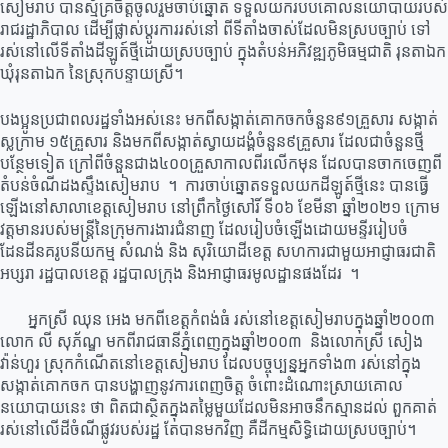
សៀមរាប បានស្ម័គ្រចិត្តចូលរួមចាប់ឆ្នោត ទទួលយករបបគោលនយោបាយរបស់
រាជរដ្ឋាភិបាល ដើម្បីផ្លាស់ប្តូរការរស់នៅ ពីទីតាំងចាស់ដែលមិនស្របច្បាប់ ទៅ
រស់នៅលើទីតាំងដីឡូត៍ថ្មីដោយស្របច្បាប់ ក្នុងតំបន់អភិវឌ្ឍភូមិធម្មជាតិ រុនតាឯក
ឃុំរុនតាឯក នៃស្រុកបន្ទាយស្រី។
បងប្អូនប្រជាពលរដ្ឋទាំងអស់នេះ មកពីសង្កាត់គោកចកចំនួន៩១គ្រួសារ សង្កាត់
ស្លក្រាម ១៥គ្រួសារ និងមកពីសង្កាត់ស្វាយដង្គំចំនួន៩គ្រួសារ ដែលជាចំនួនថ្មី
បន្ថែមទៀត ក្រៅពីចំនួនជាង៤០០គ្រួសាកាលពីរលើកមុន ដែលបានចាកចេញពី
តំបន់ចំណីដងស្ទឹងសៀមរាប ។ ការចាប់ឆ្នោតទទួលយកដីឡូត៍ថ្មីនេះ បានធ្វើ
ឡើងនៅសាលាខេត្តសៀមរាប នៅព្រឹកថ្ងៃសៅរិ៍ ទី០៦ ខែមីនា ឆ្នាំ២០២១ ក្រោម
វត្តមានរបស់មន្រ្តីនៃក្រុមការងារជំនាញ ដែលរៀបចំឡើងដោយមន្ទីររៀបចំ
ដែនដីនគរូបនីយកម្ម សំណង់ និង សុរិយោដីខេត្ត សហការជាមួយអាជ្ញាធរជាតិ
អប្សរា រដ្ឋបាលខេត្ត រដ្ឋបាលក្រុង និងអាជ្ញាធរមូលដ្ឋានផងដែរ ។
អ្នកស្រី ឈុន អេង មកពីខេត្តកំពង់ធំ រស់នៅខេត្តសៀមរាបក្នុងឆ្នាំ២០០៣
លោក លី សុភ័ណ្ឌ មកពីរាជធានីភ្នំពេញក្នុងឆ្នាំ២០០៣ និងលោកស្រី សៀង
វ៉ាន់ហួរ ស្រុកកំណើតនៅខេត្តសៀមរាប ដែលបច្ចុប្បន្នអ្នកទាំង៣ រស់នៅក្នុង
សង្កាត់គោកចក បានបង្ហាញនូវការពេញចិត្ត ចំពោះដំណោះស្រាយគោល
នយោបាយនេះ ថា ពិតជាស្ថិតក្នុងតម្លៃមួយដែលមិនអាចនឹកស្មានដល់ ពួកគាត់
រស់នៅលើដីចំណីផ្លូវរបស់រដ្ឋ តែបានមកវិញ គឺដីកម្មសិទ្ធិដោយស្របច្បាប់។