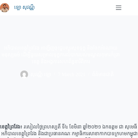
Skip
ឡោ សុវណ្ណី
to
content
អភិបាលខេត្តព្រៃវែង អញ្ជើញចុះជួបសួរសុខទុក្ខ និងចែកអំណោយ
មនុស្សធម៌ ដើម្បីជួយសម្រាលទុក្ខការលំបាករបស់មណ្ឌលកុមារកំព្រា
ខេត្ត និងអង្គការសហព័ន្ធនារីពិការ
សុវណ្ណី ឡោ
7 March 2021
ព័ត៌មានជាតិ
ខេត្ដព្រៃវែង
៖ រសៀលថ្ងៃ​ព្រហស្បតិ៍ ទី៤ ខែមិនា ឆ្នាំ២០២១ ឯកឧត្តម​ ជា​ សុមេធី​
អភិបាលខេត្តព្រៃវែង​ និងជាប្រធានគណៈកម្មាធិការសាខាកាកបាទក្រហមកម្ពុជា