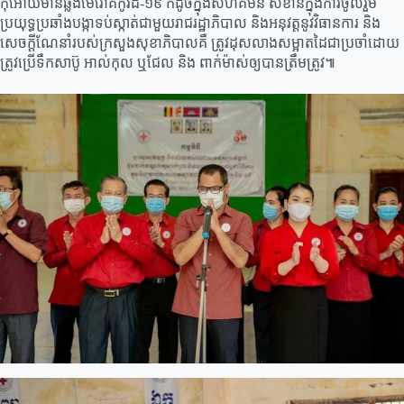
កុំអោយមានឆ្លងមេរោគកូវីដ-១៩ ក៏ដូចក្នុងសហគមន៍​ សំខាន់ក្នុងការចូលរួម
ប្រយុទ្ធប្រឆាំងបង្កាទប់ស្កាត់ជាមួយរាជរដ្ឋាភិបាល និងអនុវត្តនូវវិធានការ និង
សេចក្ដីណែនាំរបស់ក្រសួងសុខាភិបាលគឺ ត្រូវដុសលាងសម្អាតដៃជាប្រចាំដោយ
ត្រូវប្រើទឹកសាប៊ូ អាល់កុល ឬជែល និង ពាក់ម៉ាស់ឲ្យបានត្រឹមត្រូវ៕