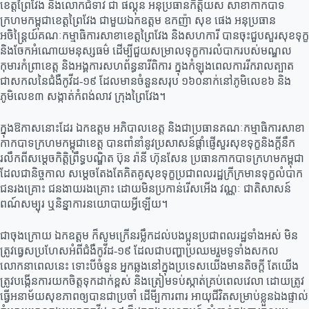
ខេត្តព្រៃវែង​ និងលោកជំទាវ ជា ផល្គុន អនុប្រធានកិត្តិយស សាខាកាកបាទ
ក្រហមកម្ពុជាខេត្តព្រៃវែង ជាមួយឯកឧត្តម ឧកញ៉ា សុខ ផេង អនុប្រធាន
អចិន្ត្រៃយ៍គណៈកម្មាធិការសាខាខេត្តព្រៃវែង​ និងសហការី បានចុះជួបសួរសុខទុក្ខ
និងចែកអំណោយមនុស្សធម៌ ដើម្បីជួយសម្រាលទុក្ខការលំបាករបស់មណ្ឌល
កុមារកំព្រាខេត្ត និងអង្គការសហព័ន្ធនារីពិការ ក្នុងកំឡុងពេលការរីករាលត្បាត
ជាសកលនៃជំងឺកូវីដ-១៩ ដែលមានចំនួនសរុប ១៦០នាក់នៅភូមិលេខ៦ និង
ភូមិលេខ៣ សង្កាត់កំពង់លាវ ក្រុងព្រៃវែង។
ក្នុងឱកាសនោះដែរ ឯកឧត្តម​ អភិបាល​ខេត្ត​ និងជាប្រធានគណៈកម្មាធិការសាខា​
កាកបាទក្រហម​កម្ពុជា​ខេត្ត បានពាំនាំនូវប្រសាសន៍ផ្ដាំផ្ញើសួរសុខទុក្ខនិងក្ដីនឹក
រលឹកពីសម្តេចកិត្តិព្រឹទ្ធបណ្ឌិត ប៊ុន រ៉ានី ហ៊ុនសែន ប្រធានកាកបាទក្រហមកម្ពុជា
ដែលជានិច្ចកាល សម្ដេចតែងតែគិតគូសុខទុក្ខប្រជាពលរដ្ឋក្រីក្រមានទុក្ខលំបាក
ជនរងគ្រោះ ជនងាយរងគ្រោះ ដោយមិនប្រកាន់រើសអើង វណ្ណៈ ជាតិសាសន៍
ពណ៍សម្បុរ ឬនិន្នាការនយោបាយអ្វីឡើយ។
ជាចុងក្រោយ ឯកឧត្តម​ ក៏សូមក្រើនរម្លឹកដល់បងប្អូនប្រជាពលរដ្ឋទាំងអស់ មិន
ត្រូវធ្វេសប្រហែសអំពីជំងឺកូវីដ-១៩ ដែលជាបញ្ហាប្រឈមរួមទូទាំងសកល
លោកនាពេលនេះ ទោះបីចំនួន អ្នកឆ្លងនៅក្នុងប្រទេសយើងមានតិចក្តី តែយើង
ត្រូវបង្កើនការយកចិត្តទុកដាក់ខ្ពស់ និងត្រៀមទប់ស្កាត់គ្រប់ពេលវេលា ដោយត្រូវ
ធ្វើអនាម័យសុខភាពឲ្យបានជាប្រចាំ ដើមី្បការពារ អាយុជីវិតសម្រាប់ខ្លួនឯងផ្ទាល់