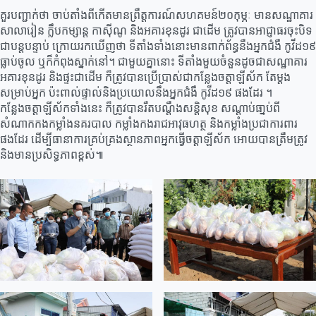
គួរបញ្ជាក់ថា ចាប់តាំងពីកើតមានព្រឹត្តការណ៍សហគមន៍២០កុម្ភៈ មានសណ្ឋាគារ
សាលារៀន ក្លឹបកម្សាន្ត កាស៊ីណូ និងអគារខុនដូរ ជាដើម ត្រូវបានអាជ្ញាធរចុះបិទ
ជាបន្តបន្ទាប់ ក្រោយរកឃើញថា ទីតាំងទាំងនោះមានពាក់ព័ន្ធនឹងអ្នកជំងឺ កូវីដ១៩
ធ្លាប់ចូល ឬក៏កំពុងស្នាក់នៅ។ ជាមួយគ្នានោះ ទីតាំងមួយចំនួនដូចជាសណ្ឋាគារ
អគារខុនដូរ និងផ្ទះជាដើម ក៏ត្រូវបានប្រើប្រាស់ជាកន្លែងចត្តាឡីស័ក តែម្តង
សម្រាប់អ្នក ប៉ះពាល់ផ្ទាល់និងប្រយោលនឹងអ្នកជំងឺ កូវីដ១៩ ផងដែរ ។
កន្លែងចត្តាឡីស័កទាំងនេះ ក៏ត្រូវបានរឹតបណ្តឹងសន្តិសុខ សណ្តាប់ធា្នប់ពី
សំណាកកងកម្លាំងនគរបាល កម្លាំងកងរាជអាវុធហត្ថ និងកម្លាំងប្រជាការពារ
ផងដែរ ដើម្បីធានាការគ្រប់គ្រងស្ថានភាពអ្នកធ្វើចត្តាឡីស័ក អោយបានត្រឹមត្រូវ
និងមានប្រសិទ្ធភាពខ្ពស់៕