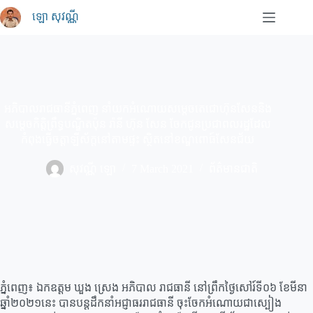
Skip
ឡោ សុវណ្ណី
to
content
អភិបាលរាជធានីភ្នំពេញ នាំយកអំណោយសម្តេចតេជោហ៊ុនសែននិង
សម្តេចកិត្តិព្រឹទ្ធបណ្ឌិតប៉ុន រ៉ានី ហ៊ុន សែន ចែកជូនប្រជាពលរដ្ឋដែល
កំពុងធ្វើចត្តាឡីស័ក្តនៅតាមផ្ទះ ស្ថិតនៅខណ្ឌពោធ៍សែនជ័យ
សុវណ្ណី ឡោ
7 March 2021
ព័ត៌មានជាតិ
ភ្នំពេញ៖ ឯកឧត្តម ឃួង ស្រេង អភិបាល រាជធានី នៅព្រឹកថ្ងៃសៅរ៍ទី០៦ ខែមីនា
ឆ្នាំ២០២១នេះ បានបន្ដដឹកនាំអជ្ញាធររាជធានី ចុះចែកអំណោយជាស្បៀង