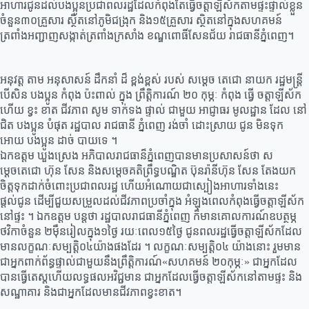
អាហារជូនដល់បងប្អូនប្រជាពលរដ្ឋដែលកំពុងតែធ្វើចត្តាឡីស័កតាមផ្ទះផ្ទាល់ខ្លួន
ចំនួន៣០គ្រួសារ ស្ថិតនៅភូមិជង្រុក និង១៥គ្រួសារ ស្ថិតនៅក្នុងសហគមន៍
ត្រពាំងអញ្ជាញសង្កាត់ត្រពាំងក្រសាំង ខណ្ឌពោធិ៍សែនជ័យ រាជធានីភំ្នពេញ។
អនុវត្ត តាម អនុសាសន៍ ដឹកនាំ ដ៏ ខ្ពង់ខ្ពស់ របស់ សម្ដេច តេជោ នាយក រដ្ឋមន្ត្រី
បេីសិន បងប្អូន កំពុង ប៉ះពាល់ ក្នុង ព្រឹត្តិការណ៍ ២០ កុម្ភៈ កំពុង ធ្វើ ចត្តាឡីស័ក
ហើយ ខ្វះ ខាត ជីវភាព សូម ទាក់ទង ផ្ទាល់ ជាមួយ អាជ្ញាធរ មូលដ្ឋាន ដែល នៅ
ជិត បងប្អូន បំផុត រដ្ឋបាល រាជធានី ភ្នំពេញ រង់ចាំ ដោះស្រាយ ជូន មិនទុក
អោយ បងប្អូន ដាច់ បាយទេ ។
ឯកឧត្តម ឃួងស្រេង អភិបាលរាជធាន៏ភ្នំពេញបានមានប្រសាសន៍ថា ស
ម្តេចតេជោ ហ៊ុន សែន និងសម្តេចគតិព្រឹទ្ធបណ្ឌិត ប៊ុនរ៉ានីហ៊ុន សែន តែងយក
ចិត្តទុកដាក់ចំពោះប្រជាពលរដ្ឋ ហើយអំណោយជាស្បៀងអាហារទាំងនេះ
ផ្តល់ជូន ដើម្បីជួយសម្រួលដល់ជីវភាពប្រចាំក្នុង អំឡុងពេលកំពុងធ្វើចត្តាឡីស័ក
នៅផ្ទះ ។ ឯកឧត្តម បន្តថា រដ្ឋបាលរាជធានីភ្នំពេញ ក៏មានគោលការណ៍ឧបត្ថម្ភ
ថវិកាចំនួន ២ម៉ឺនរៀលក្នុង១ថ្ងៃ រយៈពេល១៥ថ្ងៃ ជូនពលរដ្ឋធ្វើចត្តាឡីស័កដែល
មានលក្ខណៈសម្បត្តិ០៤យ៉ាងផងដែរ ។ លក្ខណៈសម្បត្តិ០៤ យ៉ាងនោះ រួមមាន
ជាអ្នកពាក់ព័ន្ធផ្ទាល់ជាមួយនឹងព្រឹត្តិការណ៍«សហគមន៍ ២០កុម្ភៈ» ជាអ្នកដែល
បានធ្វើតេស្តហើយលទ្ធផលអវិជ្ជមាន ជាអ្នកដែលធ្វើចត្តាឡីស័កនៅតាមផ្ទះ និង
សណ្ឋាគារ និងជាអ្នកដែលមានជីវភាពខ្វះខាត។