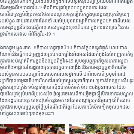
បំពេញតួនាទីភារកិច្ចយ៉ាងម៉ត់ចត់ក្នុងការទប់ស្កាត់នូវបញ្ហាប្រឈមនានាពីការឆ្លង
និងចម្លងពីមេរោគកូវីដ-19និងពីការគ្រប់គ្រងបងប្អូនពលករ ដែល
បានវិលត្រឡប់ពីប្រទេសថៃតាមមណ្ឌលចត្តាឡីស័កក្នុងមូលដ្ឋានស្រុកនិមួយៗ
របស់ខ្លួន តាមគោលការណែនាំ របស់ប្រមុខរាជរដ្ឋាភិបាលកន្លងមក ជាពិសេស
ការអនុវត្តនូវវិធានសុវត្ថិភាព របស់ក្រសួងសុខាភិបាល ក្នុងការទប់ស្កាត់ នៃការ
ឆ្លងរីករាលដាល ពីជំងឺកូវីដ-19 ។
ឯកឧត្តម ងួន រតនៈ អភិបាលខេត្តបាត់ដំបង ក៏បានថ្លែងសង្កត់ធ្ងន់ ដោយបាន
ណែនាំនិងធ្វើការជម្រុញដល់គ្រប់កងកម្លាំងទាំងអស់ដែលកំពុងតែបំពេញភារកិច្ច
ក្នុងការទប់ស្កាត់ពីការឆ្លងនិងចម្លងពីកូវីដ-19 សូមឲ្យបន្តក្នុងកិច្ចសហការល្អជា
មួយនិងអាជ្ញាធរនៃរដ្ឋបាលស្រុកនូវក្នុងការពង្រឹង និងការអនុវត្តតួនាទីភារកិច្ច
របស់ខ្លួនតាមបទបញ្ជានិងគោលការរបស់ថ្នាក់លើ ជាពិសេសពីប្រមុខនៃរាជ
រដ្ឋាភិបាលកម្ពុជានិងការណែនាំរបស់ក្រសួងសុខាភិបាល ឲ្យកាន់តែល្អប្រសើរ នូវ
ក្នុងការគ្រប់គ្រង ទប់ស្កាត់ឲ្យបានម៉ឺងម៉ាតម៉ត់ចត់ ចំពោះបងប្អូនពលករ ដែល
បានវិលត្រឡប់មកពីប្រទេសថៃ កុំឲ្យគេចវេសពីការធ្វើចត្តាឡីសីកនៅក្នុងមណ្ឌល
ដែលរដ្ឋបាលខេត្ត បានរៀបចំកន្លងមក នៅតាមបណ្តាស្រុកនីមួយៗ ជាពិសេស
ក្នុងឱកាសបុណ្យចូលឆ្នាំថ្មីប្រពៃណីជាតិខ្មែរ ដែលកាន់តែខិតកៀកចូលមកដល់
នៅក្នុងពេលឆាប់ៗខាងមុខនេះ៕