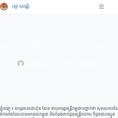
Skip
ឡោ សុវណ្ណី
to
content
សម្ដេចតេជោ បង្ហាញសុពលភាពវ៉ាក់សាំង Sinopharm និង
AstraZeneca ខណៈខេត្ត3 ជួបហានិភ័យខ្ពស់មានអាទិភាពទទួលវ៉ាក់
សាំង
សុវណ្ណី ឡោ
5 March 2021
ព័ត៌មានជាតិ
ភ្នំពេញ ៖ សម្ដេចតេជោហ៊ុន សែន នាយករដ្ឋមន្ត្រីកម្ពុជាបញ្ជាក់ថា សុពលភាពនៃ
វ៉ាក់សាំងដែលបានមកដល់កម្ពុជា និងកំពុងចាក់ជូនមន្ត្រីរាជការ ក៏ដូចជាបងប្អូន