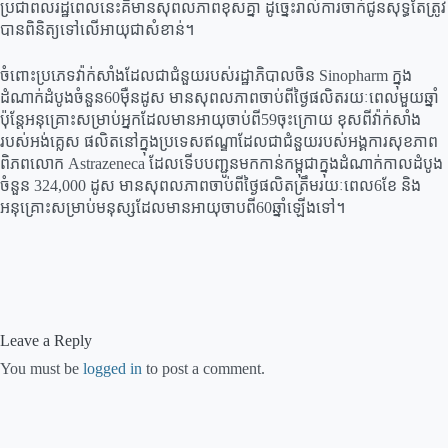
ប្រជាពលរដ្ឋពេលនេះគឺមានសុពលភាពខុសគ្នា ដូច្នេះរាល់ការចាក់ជូនសុទ្ធតែត្រូវ
បានពិនិត្យទៅលើអាយុជាសំខាន់។
ចំពោះប្រភេទវ៉ាក់សាំងដែលជាជំនួយរបស់រដ្ឋាភិបាលចិន Sinopharm ក្នុង
ដំណាក់ដំបូងចំនួន60ម៉ឺនដូស មានសុពលភាពចាប់ពីថ្ងៃផលិតរយៈពេលមួយឆ្នាំ
ប៉ុន្តែអនុគ្រោះសម្រាប់អ្នកដែលមានអាយុចាប់ពី59ចុះក្រោយ ខុសពីវ៉ាក់សាំង
របស់អង់គ្លេស ផលិតនៅក្នុងប្រទេសឥណ្ឌាដែលជាជំនួយរបស់អង្គការសុខភាព
ពិភពលោក Astrazeneca ដែលទើបបញ្ជូនមកកាន់កម្ពុជាក្នុងដំណាក់កាលដំបូង
ចំនួន 324,000 ដូស មានសុពលភាពចាប់ពីថ្ងៃផលិតត្រឹមរយៈពេល6ខែ និង
អនុគ្រោះសម្រាប់មនុស្សដែលមានអាយុចាបពី60ឆ្នាំឡើងទៅ។
Leave a Reply
You must be
logged in
to post a comment.