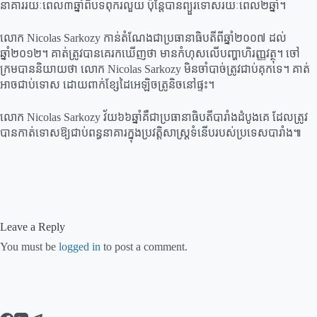
នាគាររយៈពេល៣ឆ្នាំពីបទពុករលួយ ប៉ុន្តែបានព្យួរទោសរយៈពេល២ឆ្នាំ។
លោក Nicolas Sarkozy កាន់តំណែងជាប្រធានាធិបតីពីឆ្នាំ២០០៧ ដល់
ឆ្នាំ២០១២។ គាត់ត្រូវបានគេរកឃើញថា មានកំហុសលើបញ្ហាហិរញ្ញវត្ថុ។ ចៅ
ក្រមបាននិយាយថា លោក Nicolas Sarkozy មិនចាំបាច់ត្រូវជាប់គុកទេ។ គាត់
អាចជាប់ទោស ដោយពាក់ខ្សែដៃអេឡិចត្រូនិចនៅផ្ទះ។
លោក Nicolas Sarkozy វ័យ៦៦ឆ្នាំគឺជាប្រធានាធិបតីបារាំងដំបូងគេ ដែលត្រូវ
បានកាត់ទោសឱ្យជាប់ពន្ធនាគារក្នុងប្រវត្តិសាស្ត្រទំនើបរបស់ប្រទេសបារាំង៕
Leave a Reply
You must be
logged in
to post a comment.