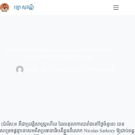
Skip
ឡោ សុវណ្ណី
to
content
តុលាការកាត់ទោសលោក Nicolas Sarkozy អតីតប្រធានាធិបតី
បារាំង ពីបទពុករលួយឲ្យជាប់គុក៣ឆ្នាំ
សុវណ្ណី ឡោ
3 March 2021
ព័ត៌មានអន្តរជាតិ
(ប៉ារីស)៖ គឺជាប្រវត្តិសាស្ត្រហើយ ដែលតុលាការបារាំងនៅថ្ងៃច័ន្ទនេះ បាន
សម្រេចផ្តន្ទាទោសអតីតប្រធានាធិបតីខ្លួនគឺលោក Nicolas Sarkozy ឱ្យជាប់ពន្ធ