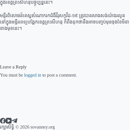
ក្នុងខេត្តព្រះសីហនុបច្ចុប្បន្ននេះ។
មន្ទីរពិសោធន៍តេស្ដ​សំណាក​រក​ជំងឺវីរុស​កូវីដ​-១៩ ត្រូវបានសាងសង់យ៉ាងរលូន
នៅ​ក្នុង​មន្ទីរពេទ្យ​បង្អែក​ខេត្ត​ព្រះសីហនុ ក៏ពឹងទុកថានឹងអាចបញ្ចប់មុនចុងខែមីនា
ខាងមុខនេះ។
Leave a Reply
You must be
logged in
to post a comment.
រក្សាសិទ្ធិ © 2026 sovanney.org