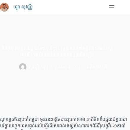
Skip
ឡោ សុវណ្ណី
to
content
ចិនប្រកាសផ្តល់ជំនួយបំពាក់បរិក្ខា បច្ចេកទេសនៅមន្ទីរពិសោធន៍ខេត្ត
ព្រះសីហនុ ចំពេលដែលមានការឆ្លងកើនឡើង
សុវណ្ណី ឡោ
2 March 2021
ព័ត៌មានជាតិ
ស្ថានទូតចិនប្រចាំកម្ពុជា មុននេះបន្តិចបានប្រកាសថា ភាគីចិននឹងផ្តល់ជំនួយជា
បរិក្ខារបច្ចេកទេសជូនដល់មន្ទីរពិសោធន៍​តេស្ដ​សំណាក​រក​ជំងឺវីរុស​កូវីដ​-១៩នៅ