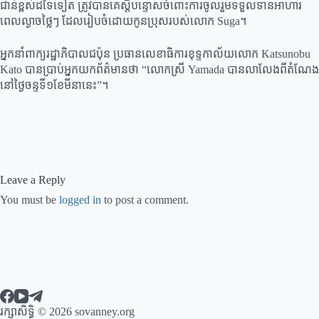
ជាន់ខ្ពស់ដទៃទៀត ត្រូវបានគេស្តីបន្ទោសចំពោះការចូលរួមទទួលទានអាហារ
ពេលល្ងាចថ្លៃៗ ដែលរៀបចំដោយកូនប្រុសរបស់លោក Suga។
អ្នកនាំពាក្យរដ្ឋាភិបាលជប៉ុន ប្រធានលេខាធិការខុទ្ទកាល័យលោក Katsunobu
Kato បានប្រាប់អ្នកយកព័ត៌មានថា “លោកស្រី Yamada បានលាលែងពីតំណែង
នៅថ្ងៃចន្ទទី១ខែមីនានេះ”។
Leave a Reply
You must be
logged in
to post a comment.
រក្សាសិទ្ធិ © 2026 sovanney.org