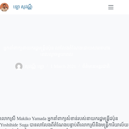
Skip
ឡោ សុវណ្ណី
to
content
អ្នកនាំពាក្យនាយករដ្ឋមន្ត្រីជប៉ុន លាលែងតំណែងដោយសារអាហារ
ពេលល្ងាចមួយពេល
សុវណ្ណី ឡោ
1 March 2021
ព័ត៌មានអន្តរជាតិ
លោកស្រី Makiko Yamada អ្នកនាំពាក្យសំខាន់របស់នាយករដ្ឋមន្ត្រីជប៉ុន
Yoshihide Suga បានលាលែងពីតំណែងបន្ទាប់ពីលោកស្រីនិងមន្ត្រីការិយាល័យ