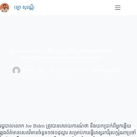
Skip
ឡោ សុវណ្ណី
to
content
រដ្ឋបាលលោក Biden នឹងយកប្រាក់ពីអ្នកកាសែតសេតវិមាន
១៧០ដុល្លារសម្រាប់ការធ្វើតេស្តកូវីដមួយលើក
សុវណ្ណី ឡោ
28 February 2021
ព័ត៌មានអន្តរជាតិ
រដ្ឋបាលលោក Joe Biden ត្រូវបានគេរាយការណ៍ថា នឹងយកប្រាក់ពីអ្នកឆ្លើយ
ឆ្លងព័ត៌មានសេតវិមានចំនួន១៧០ដុល្លារ សម្រាប់ការធ្វើតេស្តរកវីរុសកូរ៉ូណាប្រចាំ