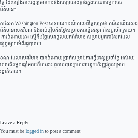
ថ្ងៃ ដែលរឿងនេះបង្កឲ្យមានការខឹងសម្បាយ៉ាងខ្លាំងក្នុងចំណោមអ្នកសារ
ព័ត៌មាន។
កាសែត Washington Post បានរាយការណ៍កាលពីថ្ងៃសុក្រថា ការិយាល័យសារ
ព័ត៌មានសេតវិមាន នឹងចាប់ផ្តើមគិតថ្លៃសម្រាប់ការធ្វើតេស្តនៅសប្តាហ៍ក្រោយ។
ការចំណាយនេះ ស្មើនឹងថ្លៃសេវាចូលយកព័ត៌មាន សម្រាប់អ្នកកាសែតដែល
ផ្សព្វផ្សាយអំពីរដ្ឋបាល។
ខណៈដែលសេតវិមាន បានចំណាយប្រាក់សម្រាប់ការធ្វើតេស្តប្រចាំថ្ងៃ អស់រយៈ
ពេលជិតមួយឆ្នាំមកហើយនោះ ពួកគេបានក្លាយជាបន្ទុកហិរញ្ញវត្ថុសម្រាប់
រដ្ឋាភិបាល។
Leave a Reply
You must be
logged in
to post a comment.