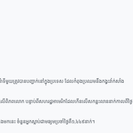
ទីមួយត្រូវបានបញ្ជា​ក់នៅក្នុងប្រទេស ដែលកំពុងប្រឈមនឹងកង្វះវ៉ាក់សាំង
នៅលើពិភពលោក បន្ទាប់ពីសហរដ្ឋអាមេរិកដែលកើនលើសកន្លះលាននាក់កាលពីថ្ងៃ
កនេះ ចំនួនអ្នកស្លាប់ជាមធ្យមប្រចាំថ្ងៃគឺ១,៤៤៩នាក់។