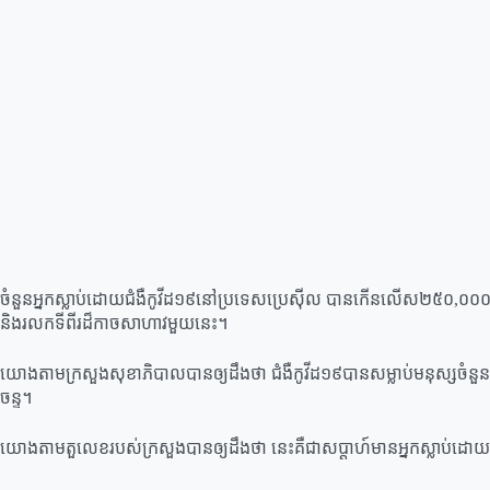
ចំនួនអ្នកស្លាប់ដោយជំងឺកូវីដ១៩នៅប្រទេសប្រេស៊ីល បានកើនលើស២៥០,០០០នាក់ហើ
និងរលកទីពីរដ៏កាចសាហាវមួយនេះ។
យោងតាមក្រសួងសុខាភិបាលបានឲ្យដឹងថា ជំងឺកូវីដ១៩បានសម្លាប់មនុស្សចំនួ
ចន្ទ។
យោងតាមតួលេខរបស់ក្រសួងបានឲ្យដឹងថា​ នេះគឺជាសប្តាហ៍មានអ្នកស្លាប់ដោយសារជ