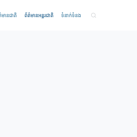
ត៌មានជាតិ
ព័ត៌មានអន្តរជាតិ
ទំនាក់ទំនង