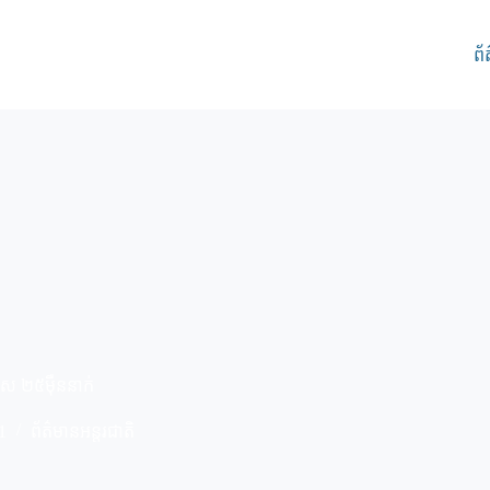
ព័
ើស ២៥ម៉ឺននាក់
1
ព័ត៌មានអន្តរជាតិ