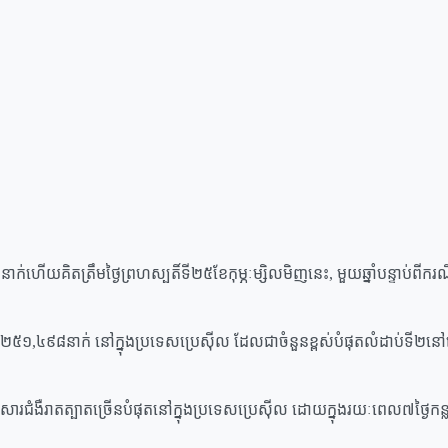
យគិតត្រឹមថ្ងៃព្រហស្បតិ៍ទី២៥ខែកុម្ភៈម្សិលមិញនេះ, មួយឆ្នាំបន្ទាប់ពីករណី
ន២៥១,៤៩៨នាក់ នៅក្នុងប្រទេសប្រេស៊ីល ដែលជាចំនួនខ្ពស់បំផុតលំដាប់ទី២
ំងឺរាតត្បាតច្រើនបំផុតនៅក្នុងប្រទេសប្រេស៊ីល ដោយក្នុងរយៈពេល៧ថ្ងៃកន្លងម