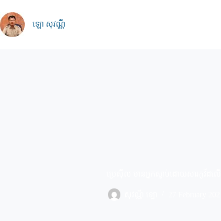
Skip
to
content
ឡោ សុវណ្ណី
ប្រេស៊ីល មានអ្នកស្លាប់ដោយសារកូវីដល
សុវណ្ណី ឡោ
27 February 202